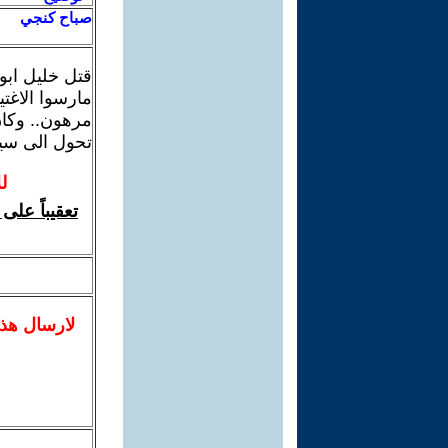
صباح كنجي
قتل خليل ابو 
مارسوا الاغت
مرهون.. وكان
تحول الى سي
ل
تعقيباً على
لا
رسال
هذ