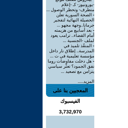
-يورونيوز- كـ -إعلام
متطرف- وتحظر الوصول ...
-
الصحة السورية تعلن
الحصيلة النهائية لتفجير
جرمانا..وجهة مجهو ...
-
بعد أسابيع من هزيمته
أمام القضاء.. ترامب يعود
لملف -الجنسية ...
-
المنفّذ تلميذ في
المدرسة.. إطلاق نار داخل
مؤسسة تعليمية في ت ...
-
هل دخلت مفاوضات روما
نفق الجمود؟ تعثّر سياسي
يتزامن مع تصعيد ...
المزيد.....
المعجبين بنا على
الفيسبوك
3,732,970