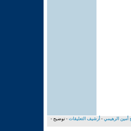
اح أمين الرهيمي
-
أرشيف التعليقات
- توضيح -