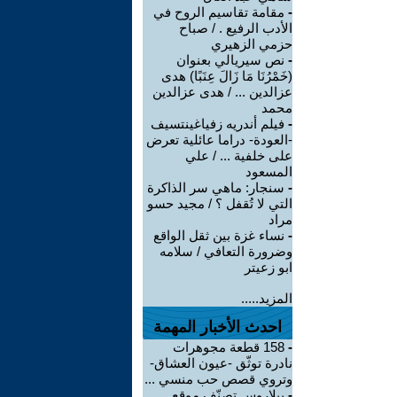
-
مقامة تقاسيم الروح في
الأدب الرفيع . / صباح
حزمي الزهيري
-
نص سيريالي بعنوان
(خَمْرُنَا مَا زَالَ عِنَبًا) هدى
عزالدين ... / هدى عزالدين
محمد
-
فيلم أندريه زفياغينتسيف
-العودة- دراما عائلية تعرض
على خلفية ... / علي
المسعود
-
سنجار: ماهي سر الذاكرة
التي لا تُقفل ؟ / مجيد حسو
مراد
-
نساء غزة بين ثقل الواقع
وضرورة التعافي / سلامه
ابو زعيتر
المزيد.....
احدث الأخبار المهمة
-
158 قطعة مجوهرات
نادرة توثّق -عيون العشاق-
وتروي قصص حب منسي ...
-
بيلاروس تصنّف موقع