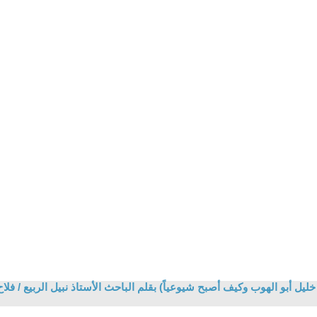
ليل أبو الهوب وكيف أصبح شيوعياً) بقلم الباحث الأستاذ نبيل الربيع / فل