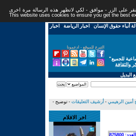
ر على الزر - موافق - لكي لاتظهر هذه الرسالة مرة اخرى -
This website uses cookies to ensure you get the best 
لة أنباء حقوق الإنسان
-
اخبار الرياضة
-
اخبار
التبرع للموقع - ادعمونا
اعية للجميع
"
ر والثقافة
 البديل
اح أمين الرهيمي
-
أرشيف التعليقات
- توضيح -
اخر الافلام
العدد: 875800