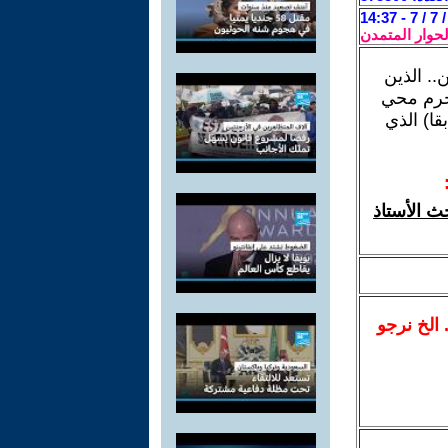
لحوار المتمدن
.. الذين
مجرم محي
ا) الذي
ث الأستاذ
.. الخ نرجو