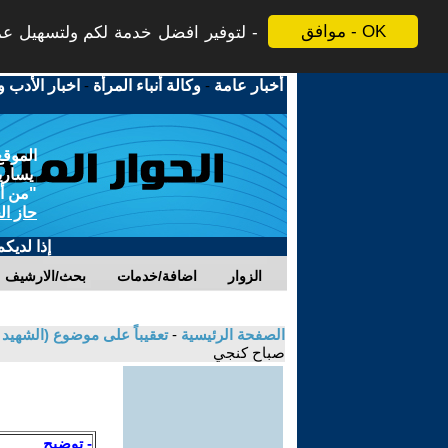
موافق - OK
لتوفير افضل خدمة لكم ولتسهيل عملي
أخبار عامة
-
وكالة أنباء المرأة
-
اخبار الأدب و
الموقع
يسارية
"من أج
حاز ال
إذا لديك
الزوار
اضافة/خدمات
بحث/الارشيف
الصفحة الرئيسية
-
تعقيباً على موضوع (الشهيد خ
صباح كنجي
- توضيح