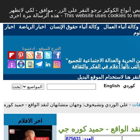
 أنواع الكوكيز نرجو النقر على الزر - موافق - لكي لاتظهر
This website uses cookies to ensure you ge
وكالة أنباء العمال
-
وكالة أنباء حقوق الإنسان
-
اخبار الرياضة
-
اخبار
لوم
التبرع للموقع - ادعمونا
حرية والعدالة الاجتماعية للجميع
"
تى نالها أعلام في الفكر والثقافة
قر هنا لاستخدام الموقع البديل
كوردي
English
قات
- علي الوردي وتشيخوف: وجهان متشابهان لنقد الواقع - حميد كوره
اخر الافلام
د الواقع - حميد كوره جي
العدد: 875631