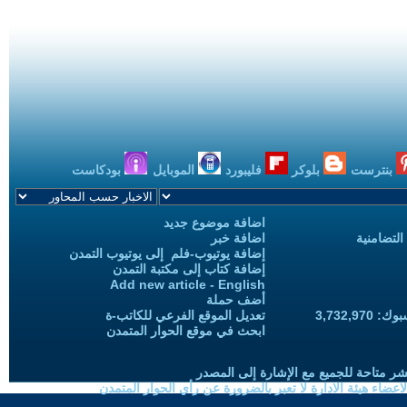
بنترست
بلوكر
فليبورد
الموبايل
بودكاست
اضافة موضوع جديد
التضامنية
اضافة خبر
إضافة يوتيوب-فلم إلى يوتيوب التمدن
إضافة كتاب إلى مكتبة التمدن
Add new article - English
أضف حملة
3,732,97
تعديل الموقع الفرعي للكاتب-ة
ابحث في موقع الحوار المتمدن
شر متاحة للجميع مع الإشارة إلى المصدر
ضاء هيئة الادارة لا تعبر بالضرورة عن رأي الحوار المتمدن