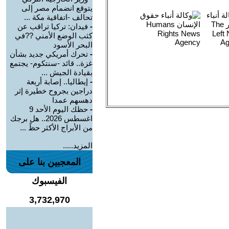
يتوقع انضمام مصر إلى
تحالف -اتفاقية مكة ...
-
فيدان: تركيا تراقب عن
كثب الوضع الأمني ??في
البحر الأسود
-
تحرك أمريكي جديد بشأن
غزة.. قائد -سنتكوم- يجتمع
بقيادة الجيش ...
-
إيطاليا.. إصابة أربعة
دراجين بجروح خطيرة إثر
دهسهم عمدا
-
حظك اليوم الأحد 9
اغسطس 2026.. هل برجك
من الأبراج الأكثر حظً ...
المزيد.....
المعجبين بنا على
الفيسبوك
3,732,970