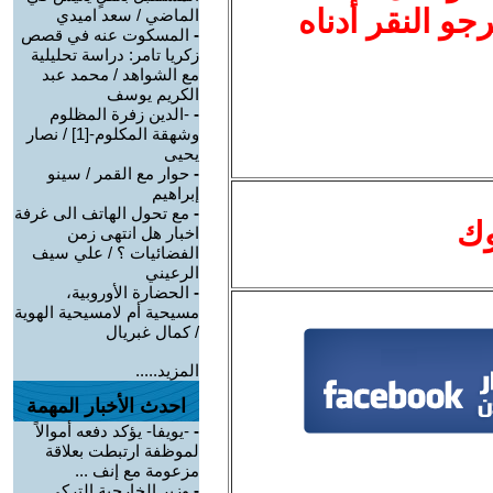
نرجو النقر أدناه
الماضي / سعد اميدي
-
المسكوت عنه في قصص
زكريا تامر: دراسة تحليلية
مع الشواهد / محمد عبد
الكريم يوسف
-
-الدين زفرة المظلوم
وشهقة المكلوم-[1] / نصار
يحيى
-
حوار مع القمر / سينو
إبراهيم
-
مع تحول الهاتف الى غرفة
وك
اخبار هل انتهى زمن
الفضائيات ؟ / علي سيف
الرعيني
-
الحضارة الأوروبية،
مسيحية أم لامسيحية الهوية
/ كمال غبريال
المزيد.....
احدث الأخبار المهمة
-
-يويفا- يؤكد دفعه أموالاً
لموظفة ارتبطت بعلاقة
مزعومة مع إنف ...
-
وزير الخارجية التركي