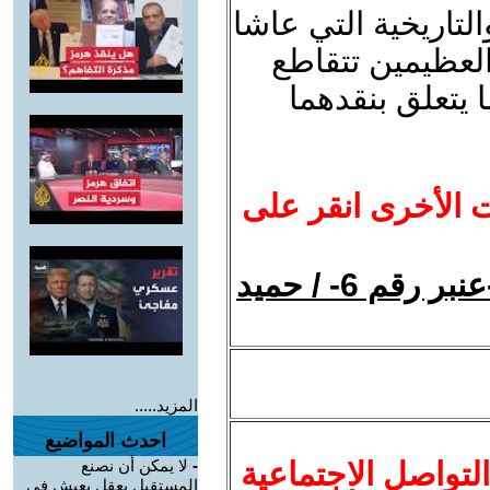
لتاريخية التي عاشا
 العظيمين تتقاطع
 يتعلق بنقدهما
ت الأخرى انقر على
صراع القيم في رواية تشيخوف -عنبر رقم 6- / حميد
المزيد.....
احدث المواضيع
لتواصل الاجتماعية
-
لا يمكن أن نصنع
المستقبل بعقلٍ يعيش في