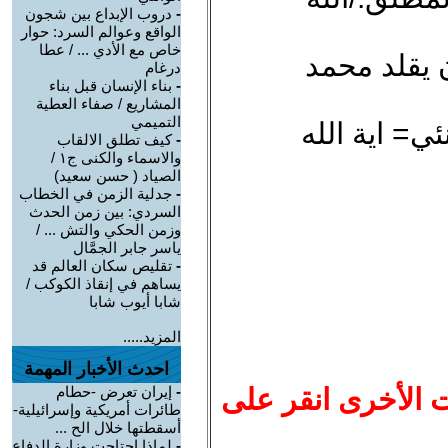
-
دروب الإبداع بين شجون
الواقع وعوالم السرد: حوار
خاص مع الأدي ... / عطا
 يقلد محمد
درغام
-
بناء الإنسان قبل بناء
المشاريع / صفاء العطية
التميمي
 في المعادلة 1 خامنئي= اية الله
-
كيف تطلق الالقاب
والاسماء والكنى ج١ /
الصياد ‏( حسن سعيد‏)
-
جدلية الزمن في الخطاب
السردي: بين زمن الحدث
وزمن الحكي والتش ... /
ياسر جابر الجمَّال
-
تقليص سكان العالم قد
يساهم في إنقاذ الكوكب /
شابا أيوب شابا
المزيد.....
احدث الأخبار المهمة
ت الأخرى انقر على
-
إيران تعرض -حطام
طائرات أمريكية وإسرائيلية-
أسقطتها خلال الح ...
-
لماذا احتاجت وزارة الدفاع