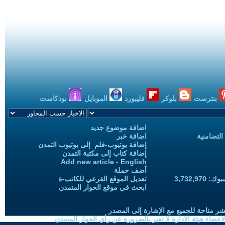
بنترست
بلوكر
فليبورد
الموبايل
بودكاست
اضافة موضوع جديد
التضامنية
اضافة خبر
إضافة يوتيوب-فلم إلى يوتيوب التمدن
إضافة كتاب إلى مكتبة التمدن
Add new article - English
أضف حملة
3,732,97
تعديل الموقع الفرعي للكاتب-ة
ابحث في موقع الحوار المتمدن
شر متاحة للجميع مع الإشارة إلى المصدر
ضاء هيئة الادارة لا تعبر بالضرورة عن رأي الحوار المتمدن