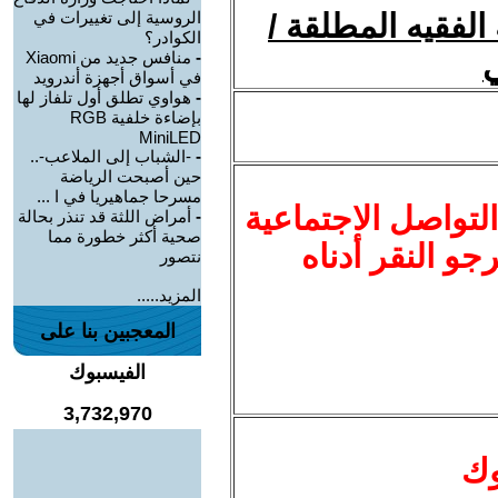
الفقيه المطلقة /
الروسية إلى تغييرات في
الكوادر؟
-
منافس جديد من Xiaomi
في أسواق أجهزة أندرويد
-
هواوي تطلق أول تلفاز لها
بإضاءة خلفية RGB
MiniLED
-
-الشباب إلى الملاعب-..
حين أصبحت الرياضة
مسرحا جماهيريا في ا ...
لتواصل الاجتماعية
-
أمراض اللثة قد تنذر بحالة
صحية أكثر خطورة مما
نرجو النقر أدناه
نتصور
المزيد.....
المعجبين بنا على
الفيسبوك
3,732,970
وك