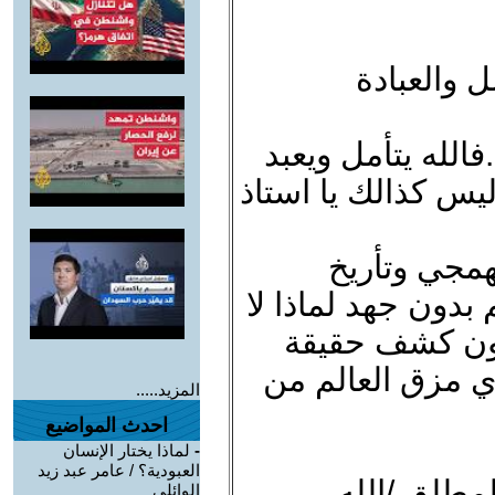
 والعبادة
الله يتأمل ويعبد
يس كذالك يا استاذ
لهمجي وتأريخ
دون جهد لماذا لا
دون كشف حقيقة
ذي مزق العالم من
المزيد.....
احدث المواضيع
-
لماذا يختار الإنسان
العبودية؟ / عامر عبد زيد
لمطلق./الله
الوائلي