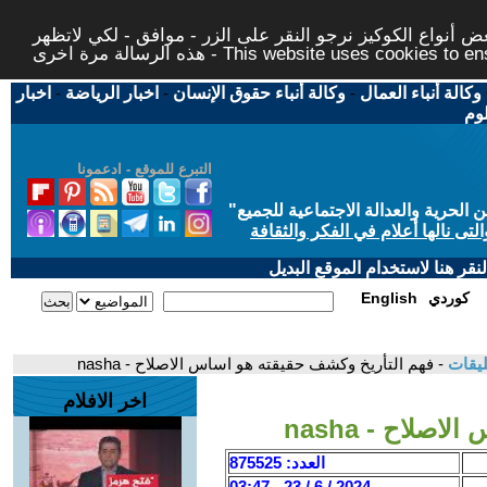
 أنواع الكوكيز نرجو النقر على الزر - موافق - لكي لاتظهر
This website uses cookies to ensure you ge
وكالة أنباء العمال
-
وكالة أنباء حقوق الإنسان
-
اخبار الرياضة
-
اخبار
لوم
التبرع للموقع - ادعمونا
حرية والعدالة الاجتماعية للجميع
"
تى نالها أعلام في الفكر والثقافة
قر هنا لاستخدام الموقع البديل
كوردي
English
ليقات
- فهم التأريخ وكشف حقيقته هو اساس الاصلاح - nasha
اخر الافلام
صلاح - nasha
العدد: 875525
2024 / 6 / 23 - 03:47