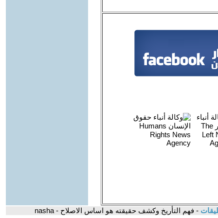
ليقات
- فهم التأريخ وكشف حقيقته هو اساس الاصلاح - nasha