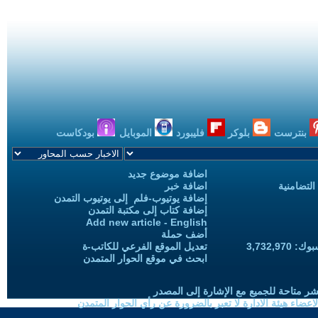
بنترست
بلوكر
فليبورد
الموبايل
بودكاست
اضافة موضوع جديد
التضامنية
اضافة خبر
إضافة يوتيوب-فلم إلى يوتيوب التمدن
إضافة كتاب إلى مكتبة التمدن
Add new article - English
أضف حملة
3,732,97
تعديل الموقع الفرعي للكاتب-ة
ابحث في موقع الحوار المتمدن
شر متاحة للجميع مع الإشارة إلى المصدر
ضاء هيئة الادارة لا تعبر بالضرورة عن رأي الحوار المتمدن