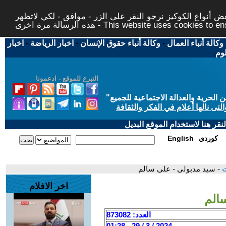
 أنواع الكوكيز نرجو النقر على الزر - موافق - لكي لاتظهر
This website uses cookies to ensure you ge
وكالة أنباء العمال
-
وكالة أنباء حقوق الإنسان
-
اخبار الرياضة
-
اخبار
لوم
التبرع للموقع - ادعمونا
حرية والعدالة الاجتماعية للجميع
"
تى نالها أعلام في الفكر والثقافة
قر هنا لاستخدام الموقع البديل
كوردي
English
ت
- سيد مدبولى - على سالم
اخر الافلام
الم
العدد: 873082
2024 / 3 / 29 - 01:28