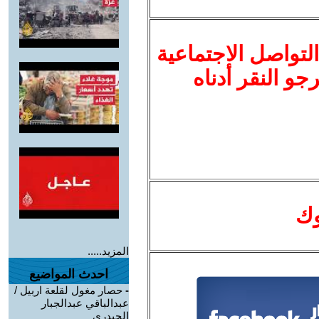
لتواصل الاجتماعية
نرجو النقر أدناه
وك
المزيد.....
احدث المواضيع
-
حصار مغول لقلعة اربيل /
عبدالباقي عبدالجبار
الحيدري