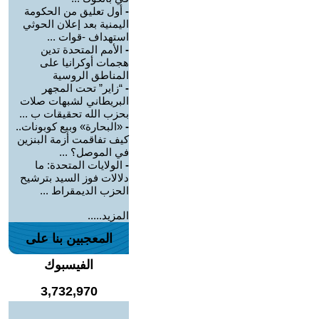
-
أول تعليق من الحكومة
اليمنية بعد إعلان الحوثي
استهداف -قوات ...
-
الأمم المتحدة تدين
هجمات أوكرانيا على
المناطق الروسية
-
“زاير” تحت المجهر
البريطاني لشبهات صلات
بحزب الله تحقيقات ب ...
-
«البحارة» وبيع كوبونات..
كيف تفاقمت أزمة البنزين
في الموصل؟ ...
-
الولايات المتحدة: ما
دلالات فوز السيد بترشيح
الحزب الديمقراط ...
المزيد.....
المعجبين بنا على
الفيسبوك
3,732,970