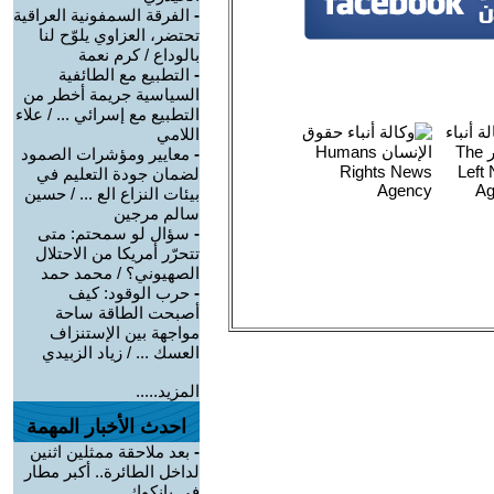
-
الفرقة السمفونية العراقية
تحتضر، العزاوي يلوّح لنا
بالوداع / كرم نعمة
-
التطبيع مع الطائفية
السياسية جريمة أخطر من
التطبيع مع إسرائي ... / علاء
اللامي
-
معايير ومؤشرات الصمود
لضمان جودة التعليم في
بيئات النزاع الع ... / حسين
سالم مرجين
-
سؤال لو سمحتم: متى
تتحرّر أمريكا من الاحتلال
الصهيوني؟ / محمد حمد
-
حرب الوقود: كيف
أصبحت الطاقة ساحة
مواجهة بين الإستنزاف
العسك ... / زياد الزبيدي
المزيد.....
احدث الأخبار المهمة
-
بعد ملاحقة ممثلين اثنين
لداخل الطائرة.. أكبر مطار
في بانكوك ...