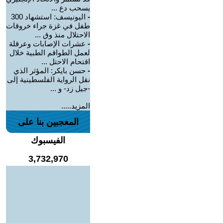
يسحب دع ...
-
اليونيسف: استشهاد 300
طفل في غزة جراء خروقات
الاحتلال منذ وق ...
-
عشرات الإصابات وعرقلة
لعمل الطواقم الطبية خلال
اقتحام الاحتل ...
-
حسن بايكر: المؤثر الذي
نقل الرواية الفلسطينية إلى
-جيل زد- و ...
المزيد.....
المعجبين بنا على
الفيسبوك
3,732,970