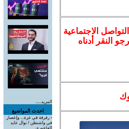
لتواصل الاجتماعية
نرجو النقر أدناه
وك
المزيد.....
احدث المواضيع
-
رفرفة في غزة... وإعصار
في واشنطن / نوال عايد
الفاعوري