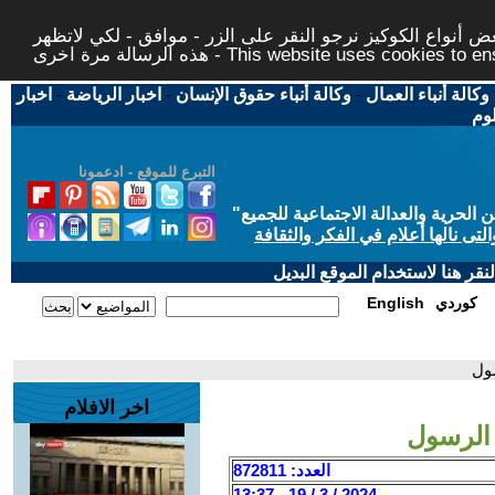
 أنواع الكوكيز نرجو النقر على الزر - موافق - لكي لاتظهر
This website uses cookies to ensure you ge
وكالة أنباء العمال
-
وكالة أنباء حقوق الإنسان
-
اخبار الرياضة
-
اخبار
لوم
التبرع للموقع - ادعمونا
حرية والعدالة الاجتماعية للجميع
"
تى نالها أعلام في الفكر والثقافة
قر هنا لاستخدام الموقع البديل
كوردي
English
سول
اخر الافلام
 الرسول
العدد: 872811
2024 / 3 / 19 - 13:37