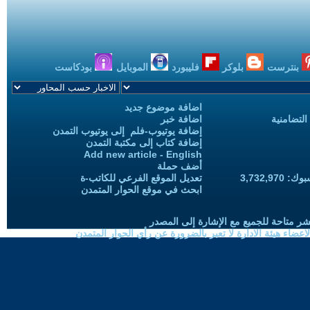
بنترست
بلوكر
فليبورد
الموبايل
بودكاست
اضافة موضوع جديد
التضامنية
اضافة خبر
إضافة يوتيوب-فلم إلى يوتيوب التمدن
إضافة كتاب إلى مكتبة التمدن
Add new article - English
أضف حملة
3,732,97
تعديل الموقع الفرعي للكاتب-ة
ابحث في موقع الحوار المتمدن
شر متاحة للجميع مع الإشارة إلى المصدر
ضاء هيئة الادارة لا تعبر بالضرورة عن رأي الحوار المتمدن