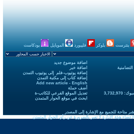
بنترست
بلوكر
فليبورد
الموبايل
بودكاست
اضافة موضوع جديد
التضامنية
اضافة خبر
إضافة يوتيوب-فلم إلى يوتيوب التمدن
إضافة كتاب إلى مكتبة التمدن
Add new article - English
أضف حملة
3,732,97
تعديل الموقع الفرعي للكاتب-ة
ابحث في موقع الحوار المتمدن
شر متاحة للجميع مع الإشارة إلى المصدر
ضاء هيئة الادارة لا تعبر بالضرورة عن رأي الحوار المتمدن