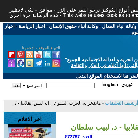
 أنواع الكوكيز نرجو النقر على الزر - موافق - لكي لاتظهر
This website uses cookies to ensure you ge
وكالة أنباء العمال
-
وكالة أنباء حقوق الإنسان
-
اخبار الرياضة
-
اخبار
لوم
التبرع للموقع - ادعمونا
حرية والعدالة الاجتماعية للجميع
"
تى نالها أعلام في الفكر والثقافة
قر هنا لاستخدام الموقع البديل
كوردي
English
أرشيف التعليقات
- ‎مايفخر به الحزب الشيوعي انه ليس انقلابيا - د.
اخر الافلام
العدد: 872787