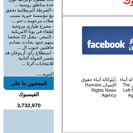
وك
عدة مناطق روسية ...
-
الشرطة البريطانية تحقق
مع مؤسسة خيرية بسبب
صلات مزعومة بـ-حم ...
-
مصرع طياري مروحية
إطفاء في يوتا الأمريكية
-
النيجر.. مقتل 22 شخصا
بينهم جنود بحادث تصادم
حافلتين جنوب ال ...
-
استطلاع رأي: أردوغان قد
يخسر الجولة الثانية
للانتخابات الرئا ...
المزيد.....
المعجبين بنا على
الفيسبوك
3,732,970