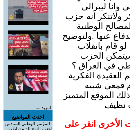
وانا ليبرالي
ر ولاتنكر انه حزب
مصالح الوطنية
دفاع عنها .ولتوضيح
لو قام بانقلاب
يتمكن الحزب
طي في العراق ؟
 العقيدة الفكرية
ام قمعي شبيه
لك الموقع المتميز
ب نظيف
المزيد.....
احدث المواضيع
ت الأخرى انقر على
-
المؤتمر الوطني السادس
لحزب النهج الديمقراطي