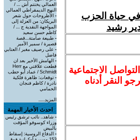
العمالي يختتم أش ... /
النهج الديمقراطي العمالي
 الأخير في حياة الحزب
-
الأطروحات حول شعر
البريكان: من العزلة إلى
ير رشيد
المواجهة النقدية ج ... /
كاظم حسن سعيد
-
طبيعة صامتة...قصة
قصيرة / سمير الأمير
-
على رصيف مغبر / العتابي
فاضل
-
الهامش الأخير بعد ان
قطعت علاقتي مع Herr
لتواصل الاجتماعية
Schmidt / عماد أبو حطب
-
توقعات: ظاهرة فلكية
نرجو النقر أدناه
نادرة / كاظم فنجان
الحمامي
المزيد.....
احدث الأخبار المهمة
-
شاهد.. نائب ترشق رئيس
وزراء كوسوفو المؤقت
بالبيض
-
الدفاع الروسية: إسقاط
153 مسيرة أوكرانية فوق