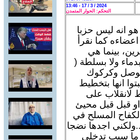
2024 / 3 / 17 - 13:46
التحكم: الحوار المتمدن
هو انه ليس حزبا
 اعضاءه كما نقرأ
رين، بينما هي
دماء ولا بسلطة (
 موصل وكركوك
بتوا انها بتخطيط
 لانقلاب على
او قبل قبل محيئ
ركات الكفاح المسلح في
..ولكني اجدها نضجا
 ما سبب تدخلي