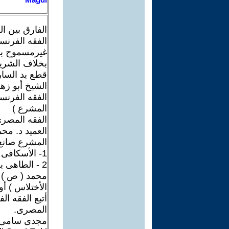
الفارق بين ا
الفقه الفرنسى
غيرمسموح با
بخلاف الشريع
قطع يد السار
الشيخ أبو زه
الفقه الفرنس
المشرع )
الفقه المصرى
العميد د. محمود مصطفى ) ت 58 + 4
المشرع صانع
1- الأسكافى يصنع حذائك وانت تلبس الحذاء ولا تلبس الأسكافى.
2 - الطاهى يطبخ اللحمه وان تأكل اللحمه ولا تأكل الطاهى .
محمد ( ص ) ي
الأختلاس ) أو
أتبع الفقه ا
المصرى.
مجدى سامى