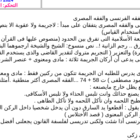
التحكم: ا
لفقه الفرنسى والفقه المصرى
 والفقه المصرى يتفقان على مبدأ : لاجريمة ولا عقوبة الا بنص 
ستخدام القياس)
ة الأسلامية التى تفرق بين الحدود (منصوص عليها فى القرآن أ
ق .. رجم الزانية !.. نص منسوخ: الشيخ والشيخة ارجموهما البت
رة) والتعزير ( التجريم متروك لتقدير القاضى والذى يستخدم ال
ى يدعى أن أركان الجريمة ثلاثة : مادى ومعنوى + عنصر الشر
 يدرس للطلبه ان الجريمة تتكون من ركنين فقط : مادى ومعن
7 ...الفقه المصرى أكثر منطقية .أمثلة مبسطه :
 يظل خارج مايصنعه :
قول : أقطعوا يد السارق دون أن يدخل شخصيا داخل الركن ال
 الركن المعنوى ( قصد الأختلاس )
لفرنسى أذا شئت ولكنى تدريسى لفلسفة القانون يجعلنى أفضل 
 زكى