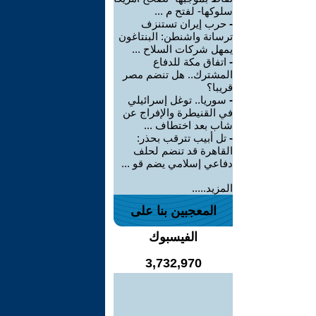
سلوكها- لفتح م ...
-
حرب إيران تستنزف
ترسانة واشنطن: البنتاغون
يمهل شركات السلاح ...
-
اتفاق مكة للدفاع
المشترك.. هل تنضم مصر
قريبا؟
-
سوريا.. توغل إسرائيلي
في القنيطرة والإفراج عن
شاب بعد اختطاف ...
-
تل أبيب تترقب بحذر:
القاهرة قد تنضم لحلف
دفاعي إسلامي يضم قو ...
المزيد.....
المعجبين بنا على
الفيسبوك
3,732,970