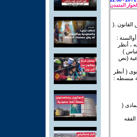
لحوار المتمدن
القانون .(
والسنة :
ه ، أنظر
قياس )
عية (نص
وى ( أنظر
مادى (
الفقه