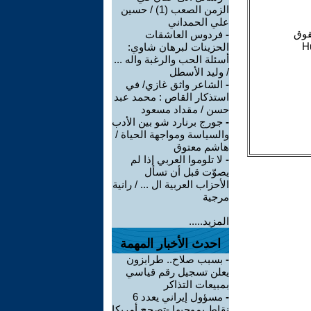
الزمن الصعب (1) / حسين
علي الحمداني
-
فردوس العاشقات
الحزينات لبرهان شاوي:
أسئلة الحب والرغبة واله ...
/ وليد الأسطل
-
الشاعر واثق غازي/ في
استذكار القاص : محمد عبد
حسن / مقداد مسعود
-
جورج برنارد شو بين الأدب
والسياسة ومواجهة الحياة /
هاشم معتوق
-
لا تلوموا العربي إذا لم
يصوّت قبل أن تسأل
الأحزاب العربية ال ... / رانية
مرجية
المزيد.....
احدث الأخبار المهمة
-
بسبب صلاح.. طرابزون
يعلن تسجيل رقم قياسي
بمبيعات التذاكر
-
مسؤول إيراني يعدد 6
نقاط بموجبها -تصحح أمريكا