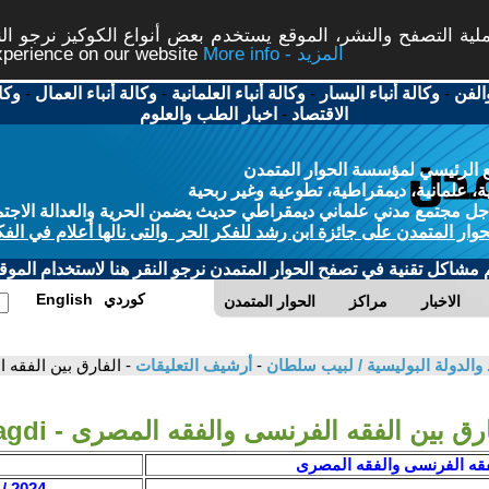
ة التصفح والنشر، الموقع يستخدم بعض أنواع الكوكيز نرجو النق
More info - المزيد
experience on our website
الفن
-
وكالة أنباء اليسار
-
وكالة أنباء العلمانية
-
وكالة أنباء العمال
-
وكا
الاقتصاد
-
اخبار الطب والعلوم
 الرئيسي لمؤسسة الحوار المتمدن
، علمانية، ديمقراطية، تطوعية وغير ربحية
ل مجتمع مدني علماني ديمقراطي حديث يضمن الحرية والعدالة الاجتم
حوار المتمدن على جائزة ابن رشد للفكر الحر والتى نالها أعلام في الفك
م مشاكل تقنية في تصفح الحوار المتمدن نرجو النقر هنا لاستخدام الموقع
كوردي
English
الاخبار
مراكز
الحوار المتمدن
اد والدولة البوليسية / لبيب سلطان
-
أرشيف التعليقات
- الفارق بين الفقه ال
رق بين الفقه الفرنسى والفقه المصرى - Magdi
لفقه الفرنسى والفقه المصرى
2024 / 2 / 28 - 22:08