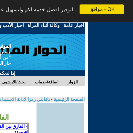
موافق - OK
لتوفير افضل خدمة لكم ولتسهيل عملي
أخبار عامة
-
وكالة أنباء المرأة
-
اخبار الأدب و
الموقع
يسارية
"من أج
حاز ال
إذا لديك
الزوار
اضافة/خدمات
بحث/الارشيف
الصفحة الرئيسية
-
نافالني رمزا لادانة الاستبد
الفا
- الفارق بين ا
Magdi