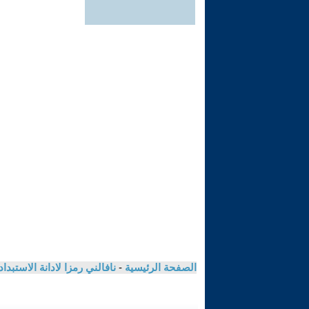
الصفحة الرئيسية
-
نافالني رمزا لادانة الاستبد