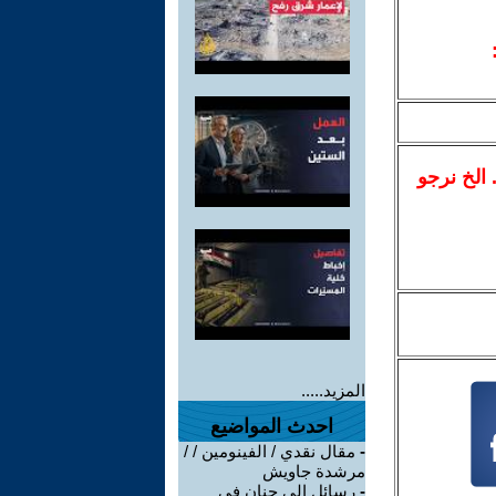
.. الخ نرجو
المزيد.....
احدث المواضيع
-
مقال نقدي / الفينومين / /
مرشدة جاويش
-
رسائل الى حنان في