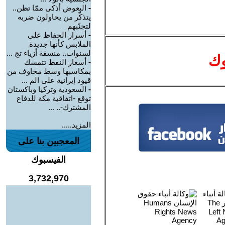
-
البعوض أذكى ممّا تظن..
يتذكّر من يحاولون ضربه
لتجنّبهم
-
أسرار الحفاظ على
الملابس كأنها جديدة
لسنوات.. منسقة أزياء تج ...
وك
-
أسعار النفط تتمسك
بمكاسبها وسط مخاوف من
قيود إيرانية على الم ...
-
السعودية وتركيا وباكستان
توقع -اتفاقية مكة للدفاع
المشترك-.. ...
المزيد.....
المعجبين بنا على
الفيسبوك
3,732,970