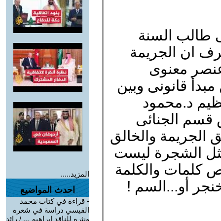
 فى تعلقيى رقم 58 إلى طالب السنة
عرف ان الجريمة
عنصر معنوى
 مبدأ قانونى وبين
ظيم د.محمود
199 ) - رئيس قسم الجنائى
ق الجريمة والخالق
مثل الشجرة ليست
ص كلمات والكلمة
المزيد.....
ر أو...السم !
احدث المواضيع
-
قراءة في كتاب محمد
القيسي دراسة في شعره
ونثره للناقد إبراهيم ... / رائد