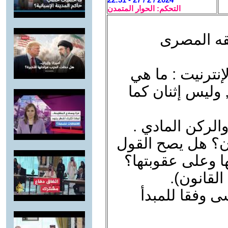
التحكم: الحوار المتمدن
قه المصرى
ترنيت : ما هي
, وليس إثنان كما
الركن المادي .
نون؟ هل يصح القول
ا وعلى عقوبتها؟
القانون).
ى وفقا للمبدأ