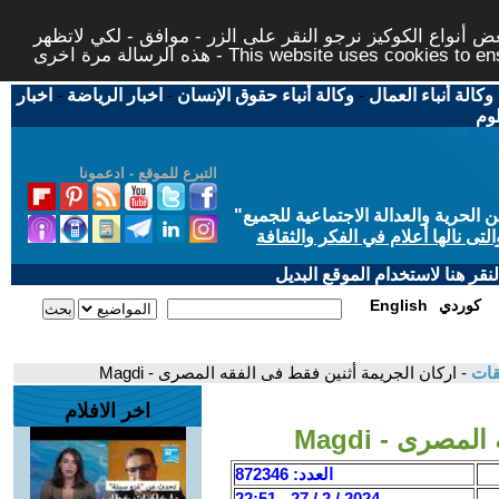
 أنواع الكوكيز نرجو النقر على الزر - موافق - لكي لاتظهر
This website uses cookies to ensure you ge
وكالة أنباء العمال
-
وكالة أنباء حقوق الإنسان
-
اخبار الرياضة
-
اخبار
لوم
التبرع للموقع - ادعمونا
حرية والعدالة الاجتماعية للجميع
"
تى نالها أعلام في الفكر والثقافة
قر هنا لاستخدام الموقع البديل
كوردي
English
قات
- اركان الجريمة أثنين فقط فى الفقه المصرى - Magdi
اخر الافلام
صرى - Magdi
العدد: 872346
2024 / 2 / 27 - 22:51