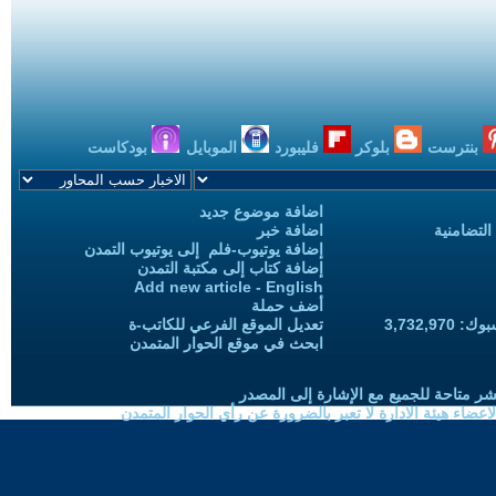
بنترست
بلوكر
فليبورد
الموبايل
بودكاست
اضافة موضوع جديد
التضامنية
اضافة خبر
إضافة يوتيوب-فلم إلى يوتيوب التمدن
إضافة كتاب إلى مكتبة التمدن
Add new article - English
أضف حملة
3,732,97
تعديل الموقع الفرعي للكاتب-ة
ابحث في موقع الحوار المتمدن
شر متاحة للجميع مع الإشارة إلى المصدر
ضاء هيئة الادارة لا تعبر بالضرورة عن رأي الحوار المتمدن