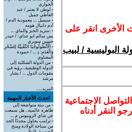
الحواري
-
لوطن لا يعتبر / عبد
العاطي جميل
-
سيميل ... معمودية الدم /
آدم دانيال هومه
ت الأخرى انقر على
-
-منريد الخبز والماي ...
بس سالم ابو عداي- / حيدر
حسين سويري
-
الْأَنْطُولُوجْيَا التِّقْنِيَّةُ لِلسِّحْرِ
ولة البوليسية / لبيب
وَالْعَدَمِ: دِ ... / حمودة
المعناوي
-
من الدولة الشكلية إلى
الدولة الوظيفية...رؤية في
مقومات الدول ... / بشار
مرشد
المزيد.....
احدث الأخبار المهمة
لتواصل الاجتماعية
-
من نبتة متواضعة إلى
نرجو النقر أدناه
ظاهرة عالمية.. هل سمعت
عن شاي الروبيوس م ...
-
ترامب يحاول مجددًا الحد
من سياحة الولادة ومنح
الجنسية بالولا ...