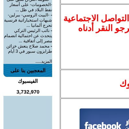
-الخصومات- على أسعار
نفط البلاد في ظل ...
-
-البيت الروسي- ببرلين-
لتواصل الاجتماعية
شبهات استخباراتية فرنسية
تحرج ألمانيا ...
نرجو النقر أدناه
-
نائب الرئيس التركي
يتحدث عن احتمالية انضمام
مصر إلى اتفاقية ...
-
محمد صلاح ينعش خزائن
طرابزون سبور في 3 أيام
المزيد.....
المعجبين بنا على
الفيسبوك
وك
3,732,970