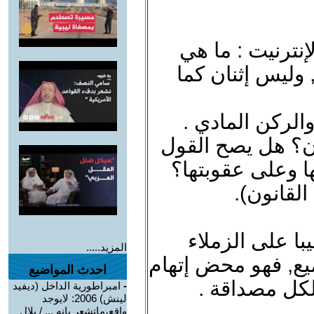
ترنيت : ما هي
, وليس إثنان كما
الركن المادي .
نون؟ هل يصح القول
ا وعلى عقوبتها؟
القانون).
ا على الزملاء
المزيد.....
يع, فهو محض إتهام
احدث المواضيع
لكل مصداقة .
-
امبراطورية الداخل (ديفيد
لينش) 2006: لايوجد
واقع،ماتشعر بانه ... / بلال