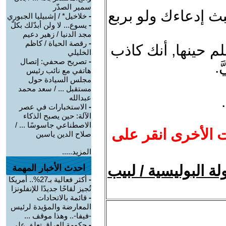
سمير الصدّر
تبث إدعاءك ولو بربع
-
خلاخيل* / إشبيليا الجبوري
-
يسوع... لا ولن أبدّلك بكلّ
مجد الدنيا / زهير دعيم
-
رقصة الحياة / كاظم
لم حينها, أنك كاذب
الخليلي
-
تصريح صحفي: إتصال
.
هاتفي مع نائب رئيس
مجلس السيادة حول
مستقبل ... / سعد محمد
عبدالله
-
الاستخبارات في عصر
الآلة: حين يصبح الذكاء
الاصطناعي جاسوسًا ... /
ت الأخرى انقر على
صلاح الدين ياسين
المزيد.....
ولة البوليسية / لبيب
احدث الأخبار المهمة
-
أكثر فعالية بـ27%.. أمريكا
تُجيز لقاحًا جديدًا للإنفلونزا
-
قائمة بالاتحادات
المعارضة والمؤيدة لرئيس
-فيفا-.. وهذا موقف ...
-
حكومة العراق تعلق على