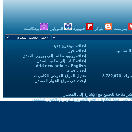
بنترست
بلوكر
فليبورد
الموبايل
بودكاست
اضافة موضوع جديد
التضامنية
اضافة خبر
إضافة يوتيوب-فلم إلى يوتيوب التمدن
إضافة كتاب إلى مكتبة التمدن
Add new article - English
أضف حملة
3,732,97
تعديل الموقع الفرعي للكاتب-ة
ابحث في موقع الحوار المتمدن
شر متاحة للجميع مع الإشارة إلى المصدر
ضاء هيئة الادارة لا تعبر بالضرورة عن رأي الحوار المتمدن