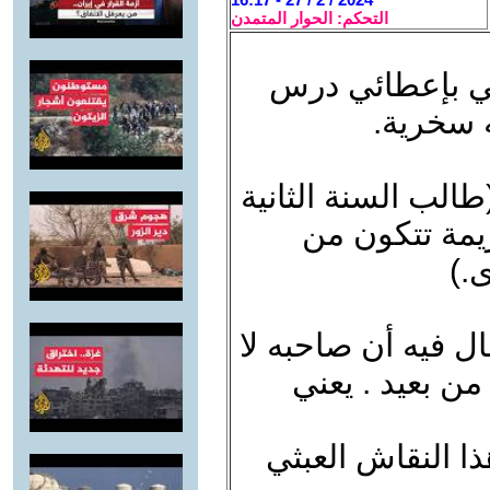
التحكم: الحوار المتمدن
ني بإعطائي درس
 سخرية.
طالب السنة الثانية
يمة تتكون من
.)
ال فيه أن صاحبه لا
من بعيد . يعني
ا النقاش العبثي