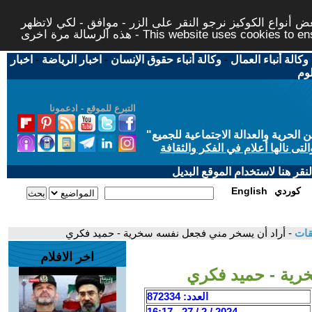
 أنواع الكوكيز نرجو النقر على الزر - موافق - لكي لاتظهر
This website uses cookies to ensure you ge
وكالة أنباء العمال
-
وكالة أنباء حقوق الإنسان
-
اخبار الرياضة
-
اخبار
لوم
التبرع للموقع - ادعمونا
حرية والعدالة الاجتماعية للجميع
"
تى نالها أعلام في الفكر والثقافة
قر هنا لاستخدام الموقع البديل
كوردي
English
قات
- أراد أن يسخر مني فجعل نفسه سخرية - حميد فكري
اخر الافلام
رية - حميد فكري
العدد: 872334
2024 / 2 / 27 - 16:17