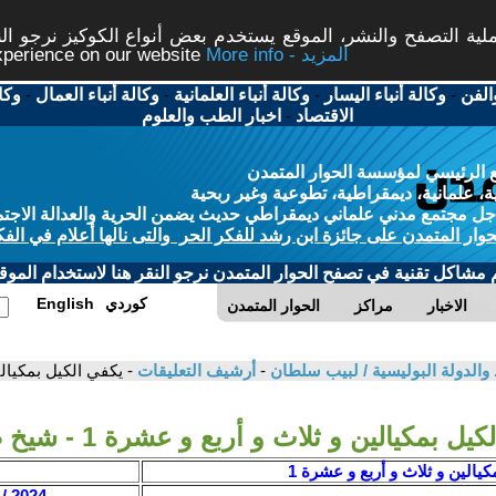
ة التصفح والنشر، الموقع يستخدم بعض أنواع الكوكيز نرجو النق
More info - المزيد
experience on our website
الفن
-
وكالة أنباء اليسار
-
وكالة أنباء العلمانية
-
وكالة أنباء العمال
-
وكا
الاقتصاد
-
اخبار الطب والعلوم
 الرئيسي لمؤسسة الحوار المتمدن
، علمانية، ديمقراطية، تطوعية وغير ربحية
ل مجتمع مدني علماني ديمقراطي حديث يضمن الحرية والعدالة الاجتم
حوار المتمدن على جائزة ابن رشد للفكر الحر والتى نالها أعلام في الفك
م مشاكل تقنية في تصفح الحوار المتمدن نرجو النقر هنا لاستخدام الموقع
كوردي
English
الاخبار
مراكز
الحوار المتمدن
اد والدولة البوليسية / لبيب سلطان
-
أرشيف التعليقات
- يكفي الكيل بمكيالين و ث
ل بمكيالين و ثلاث و أربع و عشرة 1 - شيخ صفوك
كيالين و ثلاث و أربع و عشرة 1
2024 / 2 / 27 - 12:43