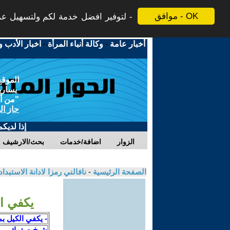
موافق - OK
لتوفير افضل خدمة لكم ولتسهيل عملي
أخبار عامة
-
وكالة أنباء المرأة
-
اخبار الأدب و
الموقع
يسارية
"من أج
حاز ال
إذا لديك
الزوار
اضافة/خدمات
بحث/الارشيف
الصفحة الرئيسية
-
نافالني رمزا لادانة الاستبد
يكفي الكي
- يكفي الكيل بم
شيخ صفوك