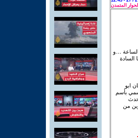
لحوار المتمدن
الساعة …و
ا السادة
ن ابو
سمي بأسم
تحدث
رين من