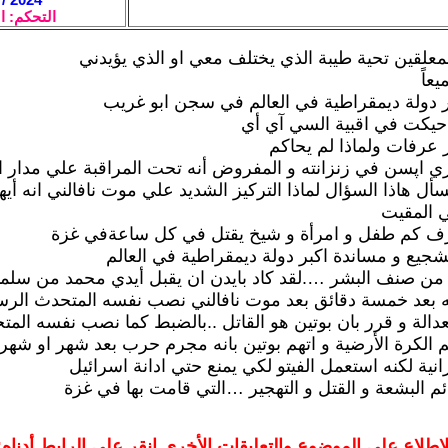
التحكم: ا
لمعلقين تحية طيبة الذي يختلف معي او الذي يؤيدني
عاً
 دولة ديمقراطية في العالم في سجن ابو غريب
حيكت في اقبية السي آي أي
عرفات ولماذا لم يحاكم
ي اپسن في زنزانته و المفروض أنه تحت المراقبة علي مدار 
نسأل هاذا السؤال لماذا التركيز الشديد علي موت نافالني انه أيه
ي المقيت
ف كم طفل و امرأة و شيخ يقتل في كل ساعةفي غزة
تشجيع و مساندة اكبر دولة ديمقراطية في العالم
 من صنف البشر ….لقد كاد بايدن ان يقبل أيدي محمد من سلما
نه بعد خمسة دقائق بعد موت نافالني نصب نفسه المتحدث الر
العدالة و قرر بان بوتين هو القاتل ..بالضبط كما نصب نفسه الم
الكرة الأرضية و اتهم بوتين بانه مجرم حرب بعد شهر او شه
نية لكنه استعمل الفيتو لكي يمنع حتي ادانة اسرائيل
ئم البشعة و القتل و التهجير …التي قامت بها في غزة
لاطلاع على الموضوع والتعليقات الأخرى انقر على الرابط أدناه: