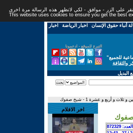
ر على الزر - موافق - لكي لاتظهر هذه الرسالة مرة اخرى -
This website uses cookies to ensure you get the best 
لة أنباء حقوق الإنسان
-
اخبار الرياضة
-
اخبار
التبرع للموقع - ادعمونا
اعية للجميع
"
ر والثقافة
 البديل
لاث و أربع و عشرة 1 - شيخ صفوك
اخر الافلام
العدد: 872329