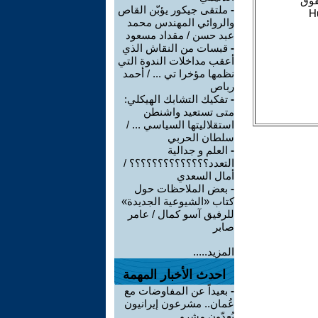
-
ملتقى جيكور يؤبّن القاص
والروائي المهندس محمد
عبد حسن / مقداد مسعود
-
قبسات من النقاش الذي
أعقب مداخلات الندوة التي
نظمها مؤخرا تي ... / أحمد
رباص
-
تفكيك التشابك الهيكلي:
متى تستعيد واشنطن
استقلاليتها السياسي ... /
سلطان الحربي
-
العلم و جدالية
التعدد؟؟؟؟؟؟؟؟؟؟؟؟؟؟ /
أمال السعدي
-
بعض الملاحظات حول
كتاب «الشيوعية الجديدة»
للرفيق آسو كمال / عامر
صابر
المزيد.....
احدث الأخبار المهمة
-
بعيداً عن المفاوضات مع
عُمان.. مشرعون إيرانيون
يُعِدّون مشرو ...