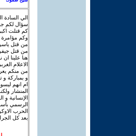
الي السادة ا
سؤال لكم جمي
كم قتلت اكبر
وكم مؤامرة 
من قتل ياسر 
من قتل جيفر
هنا علينا ان 
الاعلام الغرب
من منكم يعر
و بمباركة و 
ام انهم ليسو
المنشار ولك
الإنسانية و 
الرسمي بأسم 
الحرب الاوكرا
بعد كل الجرا
ل