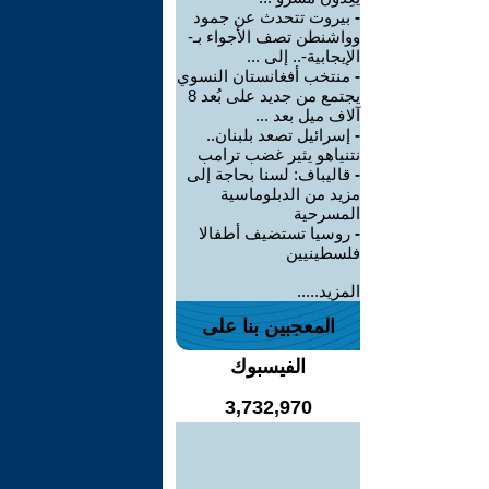
-
بيروت تتحدث عن جمود
وواشنطن تصف الأجواء بـ-
الإيجابية-.. إلى ...
-
منتخب أفغانستان النسوي
يجتمع من جديد على بُعد 8
آلاف ميل بعد ...
-
إسرائيل تصعد بلبنان..
نتنياهو يثير غضب ترامب
-
قاليباف: لسنا بحاجة إلى
مزيد من الدبلوماسية
المسرحية
-
روسيا تستضيف أطفالا
فلسطينيين
المزيد.....
المعجبين بنا على
الفيسبوك
3,732,970