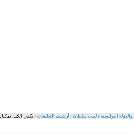
اد والدولة البوليسية / لبيب سلطان
-
أرشيف التعليقات
- يكفي الكيل بمكيالين و ث