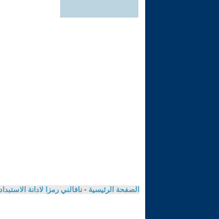
الصفحة الرئيسية
-
نافالني رمزا لادانة الاستبد