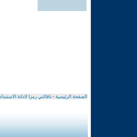
الصفحة الرئيسية
-
نافالني رمزا لادانة الاستبد