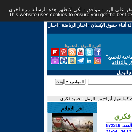
ر على الزر - موافق - لكي لاتظهر هذه الرسالة مرة اخرى -
This website uses cookies to ensure you get the best 
لة أنباء حقوق الإنسان
-
اخبار الرياضة
-
اخبار
التبرع للموقع - ادعمونا
اعية للجميع
"
ر والثقافة
 البديل
ت كما تنهار أبراج من الرمل - حميد فكري
اخر الافلام
 فكري
العدد: 872316