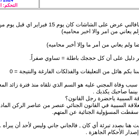
التحكم: ا
(.اخر فيديو لنافالني عرض على الشاشات كان يوم 15 فبرا
م يعاني من امر والا اخبر محاميه)
ا ولم يعاني من أمر ما وإلا أخبر محاميه)
ر دليل على أن كل حججك باطلة = تساوي صفراً.
 بكم هائل من التعليقات والفذلكات الفارغة والنتيجة = 0
سبب وفاة المجني عليه هو السم الذي تلقاه منذ فترة زائد المع
ينما صاحبك يكذبك .
قة السببية ياحضرة رجل القانون؟
علاقة السببية في القانون الجنائي عنصر من عناصر الركن الماد
سقطت المسؤولية الجنائية عن المتهم.
 هنا بصدد تبرئة أي كان , فالجاني جاني وليس لأحد أن يبرأه 
إصدار الأحكام الجاهزة .