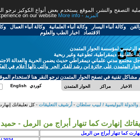
ة التصفح والنشر، الموقع يستخدم بعض أنواع الكوكيز نرجو النق
More info - المزيد
experience on our website
الفن
-
وكالة أنباء اليسار
-
وكالة أنباء العلمانية
-
وكالة أنباء العمال
-
وكا
الاقتصاد
-
اخبار الطب والعلوم
 الرئيسي لمؤسسة الحوار المتمدن
، علمانية، ديمقراطية، تطوعية وغير ربحية
ل مجتمع مدني علماني ديمقراطي حديث يضمن الحرية والعدالة الاجتم
حوار المتمدن على جائزة ابن رشد للفكر الحر والتى نالها أعلام في الفك
م مشاكل تقنية في تصفح الحوار المتمدن نرجو النقر هنا لاستخدام الموقع
كوردي
English
الاخبار
مراكز
الحوار المتمدن
اد والدولة البوليسية / لبيب سلطان
-
أرشيف التعليقات
- كل تعليقاتك إنهار
قاتك إنهارت كما تنهار أبراج من الرمل - حميد
نهارت كما تنهار أبراج من الرمل
2024 / 2 / 26 - 21:04