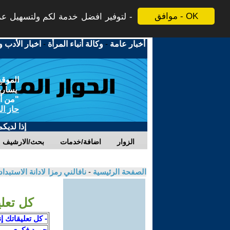
موافق - OK
لتوفير افضل خدمة لكم ولتسهيل عملي
أخبار عامة
-
وكالة أنباء المرأة
-
اخبار الأدب و
الموقع
يسارية
"من أج
حاز ال
إذا لديك
الزوار
اضافة/خدمات
بحث/الارشيف
الصفحة الرئيسية
-
نافالني رمزا لادانة الاستبد
كل تعلي
- كل تعليقاتك إ
حميد فكري