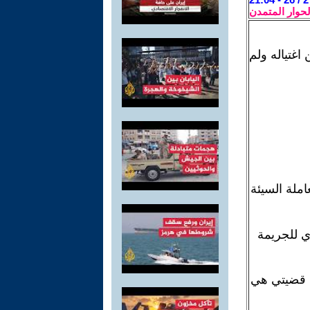
لحوار المتمدن
ير اي قبل يوم من اغتياله ولم
املة السيئة
ي للجريمة
. قضيتي هي