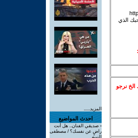
أخلاق صاحبك الذي
.. الخ نرجو
المزيد.....
احدث المواضيع
-
صديقي الفنان.. هل أنت
راضٍ عن نفسك؟ / مصطفى
النبيه