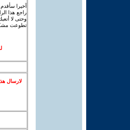
آخيرا سأقدم 
راجع هذا الرابط ar.org/debat/show.art.asp?aid=798656
تطوعت مشكورا
ل
لا
رسال
هذ