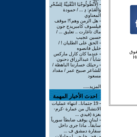
-
الْأَنْطُولُوجْيَا التِّقْنِيَّةُ لِلسِّحْرِ
وَالْعَدَمِ: دِ ... / حمودة
المعناوي
-
هل الزمن وهم؟! موقف
فيلسوف كامبريدج جون
ماك تاغارت .. تعليق ... /
حسين عجيب
-
الحق على الطليان ! /
خليل قانصوه
-
عندما كان كارل ماركس
شاباً / عبدالرزاق دحنون
-
رحيلك خسارتنا الباهظة /
للشاعر صبيح عمر / مقداد
مسعود
المزيد.....
احدث الأخبار المهمة
-
19 جثمانا.. انتهاء عمليات
الانتشال من عمارة -كرم-
بغزة (فيدي ...
-
لبنان يوقف ضابطاً سورياً
سابقاً.. ماذا جرى داخل
سفارة دمشق ف ...
-
رفض خليجي لمحاولات