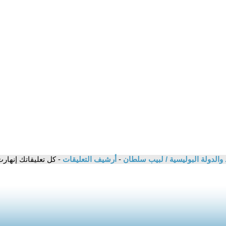
اد والدولة البوليسية / لبيب سلطان
-
أرشيف التعليقات
- كل تعليقاتك إنهار