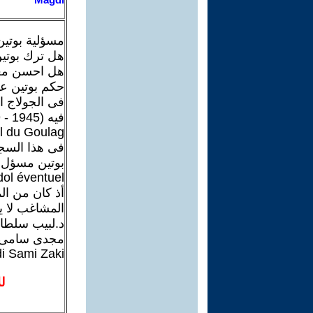
مسؤلية بوتين 
هل ترك بوتين
هل احسن معام
حكم بوتين على نافالن
فيه (1945 - 1959 ) أيام ستالين وكتب عنه جزئين بعنوان
el du Goulag
فى هذا السجن
بوتين مسؤل أ
dol éventuel
أذ كان من الم
المشاغب لا ي
د.لبيب سلطان
مجدى سامى
i Sami Zaki
ل