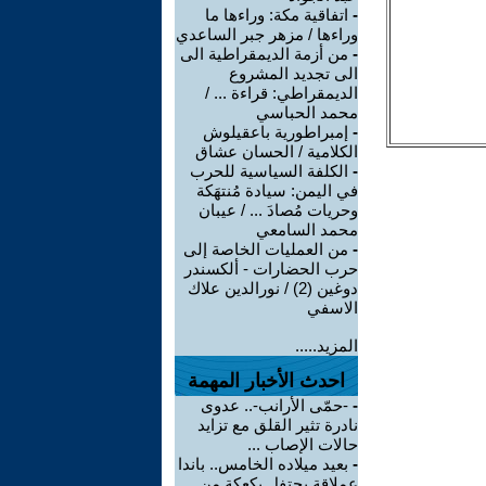
-
اتفاقية مكة: وراءها ما
وراءها / مزهر جبر الساعدي
-
من أزمة الديمقراطية الى
الى تجديد المشروع
الديمقراطي: قراءة ... /
محمد الحباسي
-
إمبراطورية باعقيلوش
الكلامية / الحسان عشاق
-
الكلفة السياسية للحرب
في اليمن: سيادة مُنتهَكة
وحريات مُصادَ ... / عيبان
محمد السامعي
-
من العمليات الخاصة إلى
حرب الحضارات - ألكسندر
دوغين (2) / نورالدين علاك
الاسفي
المزيد.....
احدث الأخبار المهمة
-
-حمّى الأرانب-.. عدوى
نادرة تثير القلق مع تزايد
حالات الإصاب ...
-
بعيد ميلاده الخامس.. باندا
عملاقة يحتفل بكعكة من