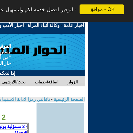
موافق - OK
لتوفير افضل خدمة لكم ولتسهيل عملي
أخبار عامة
-
وكالة أنباء المرأة
-
اخبار الأدب و
الموقع
يسارية
"من أج
حاز ال
إذا لديك
الزوار
اضافة/خدمات
بحث/الارشيف
الصفحة الرئيسية
-
نافالني رمزا لادانة الاستبد
2 مسؤلية بوتين الجنائية عن وفاة نافالنى - Magdi
- 2 مسؤلية بوتين الجنائية عن وفاة نافالنى
Magdi