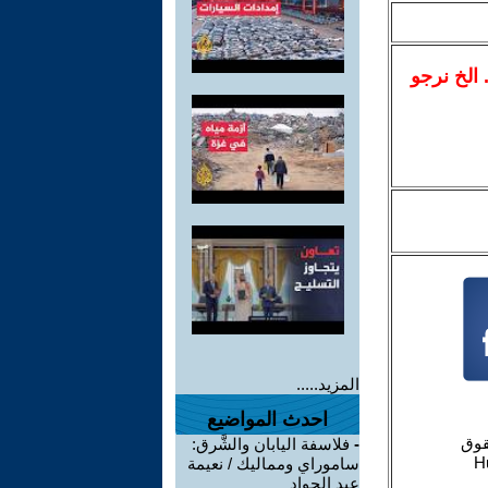
.. الخ نرجو
المزيد.....
احدث المواضيع
-
فلاسفة اليابان والشَّرق:
ساموراي ومماليك / نعيمة
عبد الجواد