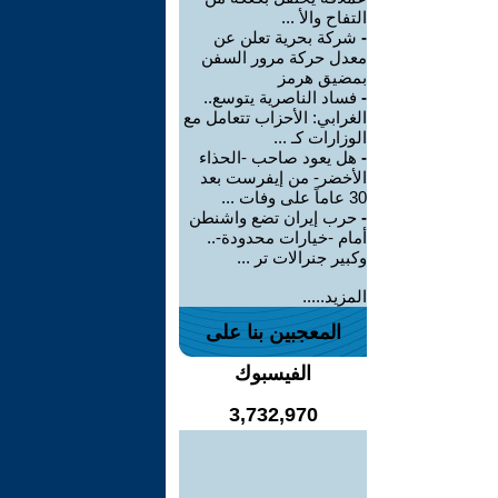
التفاح والأ ...
-
شركة بحرية تعلن عن
معدل حركة مرور السفن
بمضيق هرمز
-
فساد الناصرية يتوسع..
الغرابي: الأحزاب تتعامل مع
الوزارات كـ ...
-
هل يعود صاحب -الحذاء
الأخضر- من إيفرست بعد
30 عاماً على وفات ...
-
حرب إيران تضع واشنطن
أمام -خيارات محدودة-..
وكبير جنرالات تر ...
المزيد.....
المعجبين بنا على
الفيسبوك
3,732,970