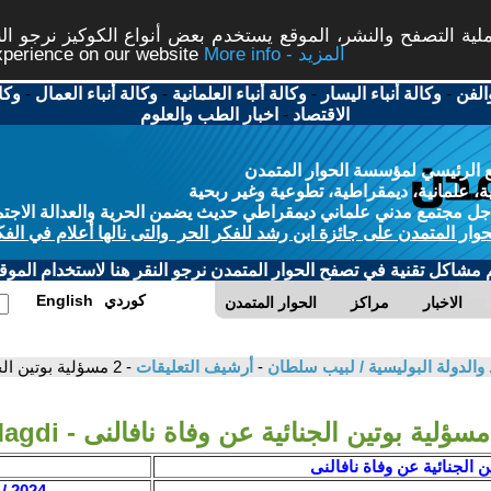
ة التصفح والنشر، الموقع يستخدم بعض أنواع الكوكيز نرجو النق
More info - المزيد
experience on our website
الفن
-
وكالة أنباء اليسار
-
وكالة أنباء العلمانية
-
وكالة أنباء العمال
-
وكا
الاقتصاد
-
اخبار الطب والعلوم
 الرئيسي لمؤسسة الحوار المتمدن
، علمانية، ديمقراطية، تطوعية وغير ربحية
ل مجتمع مدني علماني ديمقراطي حديث يضمن الحرية والعدالة الاجتم
حوار المتمدن على جائزة ابن رشد للفكر الحر والتى نالها أعلام في الفك
م مشاكل تقنية في تصفح الحوار المتمدن نرجو النقر هنا لاستخدام الموقع
كوردي
English
الاخبار
مراكز
الحوار المتمدن
اد والدولة البوليسية / لبيب سلطان
-
أرشيف التعليقات
- 2 مسؤلية بوتين الجنائية عن وفاة نافالنى - Magdi
2024 / 2 / 26 - 09:22