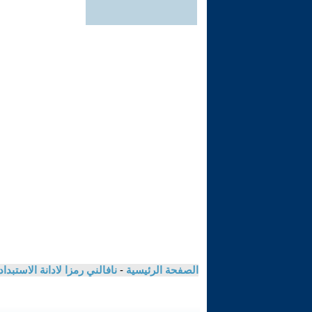
الصفحة الرئيسية
-
نافالني رمزا لادانة الاستبد