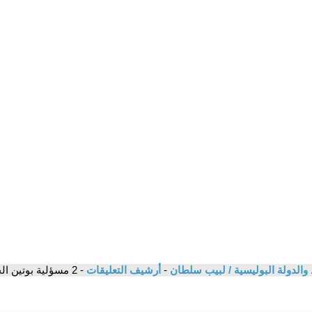
اد والدولة البوليسية / لبيب سلطان
-
أرشيف التعليقات
- 2 مسؤلية بوتين الجنائية عن وفاة نافالنى - Magdi