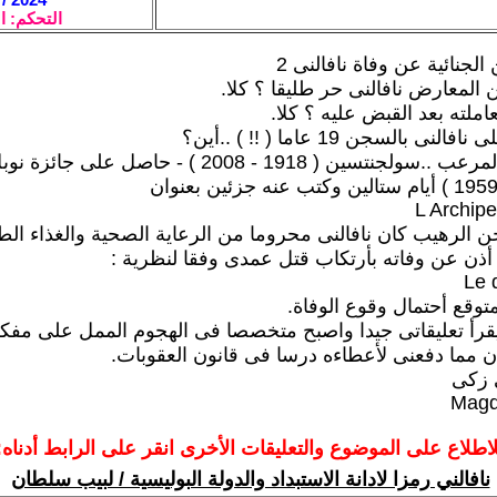
التحكم: ا
الجنائية عن وفاة نافالنى 2
 المعارض نافالنى حر طليقا ؟ كلا.
لته بعد القبض عليه ؟ كلا.
ى بالسجن 19 عاما ( !! ) ..أين؟
فى الجولاج المرعب ..سولجنتسين ( 1918 - 2008 ) - حاصل 
L Archip
 الرهيب كان نافالنى محروما من الرعاية الصحية والغذاء الط
ذن عن وفاته بأرتكاب قتل عمدى وفقا لنظرية :
Le 
توقع أحتمال وقوع الوفاة.
قرأ تعليقاتى جيدا واصبح متخصصا فى الهجوم الممل على مفكر
 مما دفعنى لأعطاءه درسا فى قانون العقوبات.
 زكى
Magd
لاطلاع على الموضوع والتعليقات الأخرى انقر على الرابط أدناه:
نافالني رمزا لادانة الاستبداد والدولة البوليسية / لبيب سلطان