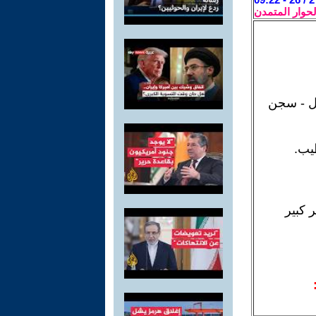
لحوار المتمدن
على جائزة نوبل - سجن
يب.
 كبير