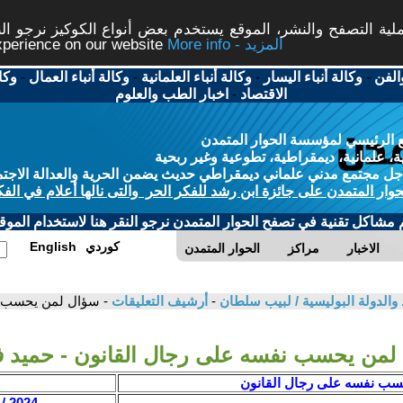
ة التصفح والنشر، الموقع يستخدم بعض أنواع الكوكيز نرجو النق
More info - المزيد
experience on our website
الفن
-
وكالة أنباء اليسار
-
وكالة أنباء العلمانية
-
وكالة أنباء العمال
-
وكا
الاقتصاد
-
اخبار الطب والعلوم
 الرئيسي لمؤسسة الحوار المتمدن
، علمانية، ديمقراطية، تطوعية وغير ربحية
ل مجتمع مدني علماني ديمقراطي حديث يضمن الحرية والعدالة الاجتم
حوار المتمدن على جائزة ابن رشد للفكر الحر والتى نالها أعلام في الفك
م مشاكل تقنية في تصفح الحوار المتمدن نرجو النقر هنا لاستخدام الموقع
كوردي
English
الاخبار
مراكز
الحوار المتمدن
اد والدولة البوليسية / لبيب سلطان
-
أرشيف التعليقات
- سؤال لمن يحسب ن
لمن يحسب نفسه على رجال القانون - حميد 
سب نفسه على رجال القانون
2024 / 2 / 25 - 15:24