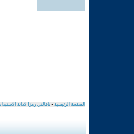
الصفحة الرئيسية
-
نافالني رمزا لادانة الاستبد