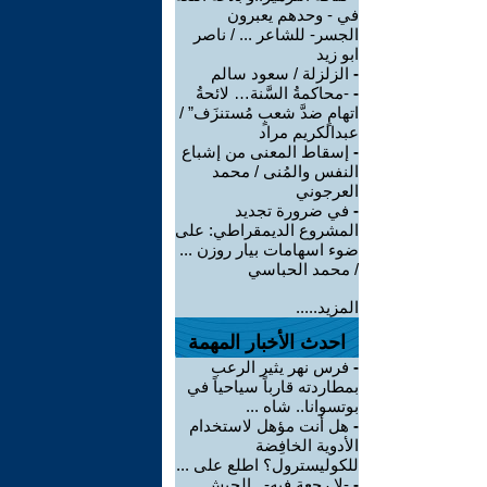
في - وحدهم يعبرون
الجسر- للشاعر ... / ناصر
ابو زيد
-
الزلزلة / سعود سالم
-
-محاكمةُ السَّنة… لائحةُ
اتهامٍ ضدَّ شعبٍ مُستنزَف” /
عبدالكريم مراد
-
إسقاط المعنى من إشباع
النفس والمُنى / محمد
العرجوني
-
في ضرورة تجديد
المشروع الديمقراطي: على
ضوء اسهامات بيار روزن ...
/ محمد الحباسي
المزيد.....
احدث الأخبار المهمة
-
فرس نهر يثير الرعب
بمطاردته قارباً سياحياً في
بوتسوانا.. شاه ...
-
هل أنت مؤهل لاستخدام
الأدوية الخافِضة
للكوليسترول؟ اطلع على ...
-
-لا رجعة فيه-.. الجيش