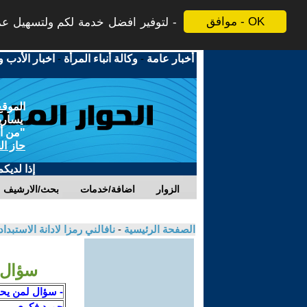
موافق - OK
لتوفير افضل خدمة لكم ولتسهيل عملي
أخبار عامة
-
وكالة أنباء المرأة
-
اخبار الأدب و
الموقع
يسارية
"من أج
حاز ال
إذا لديك
الزوار
اضافة/خدمات
بحث/الارشيف
الصفحة الرئيسية
-
نافالني رمزا لادانة الاستبد
سؤال 
- سؤال لمن يح
حميد فكري