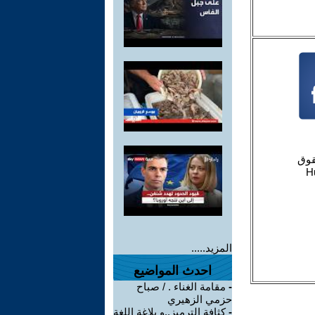
المزيد.....
احدث المواضيع
-
مقامة الغناء . / صباح
حزمي الزهيري
-
كثافة الترميز..و بلاغة اللغة