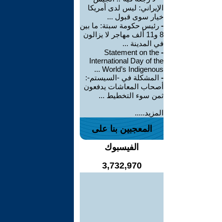
الإيراني: ليس لدى أمريكا
خيار سوى قبول ...
-
رئيس حكومة سبتة: ما بين
8 و11 ألف مهاجر لا يزالون
في المدينة ...
Statement on the
-
International Day of the
World’s Indigenous ...
-
المشكلة في -السيستم-:
أصحاب المعاشات يدفعون
ثمن سوء التخطيط ...
المزيد.....
المعجبين بنا على
الفيسبوك
3,732,970