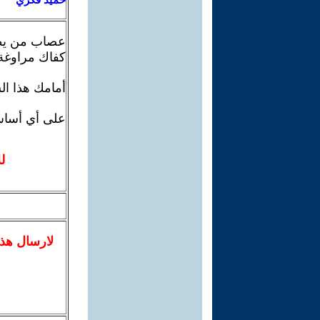
عصاب من يظن
كفاك مراوغة 
أمامك هذا ال
على أي أساس 
ل
لا
رسال
هذ