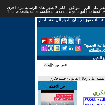
ر على الزر - موافق - لكي لاتظهر هذه الرسالة مرة اخرى -
This website uses cookies to ensure you get the best 
لة أنباء حقوق الإنسان
-
اخبار الرياضة
-
اخبار
التبرع للموقع - ادعمونا
اعية للجميع
"
ر والثقافة
 البديل
فسه على رجال القانون - حميد فكري
اخر الافلام
فكري
العدد: 872286