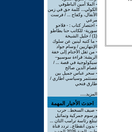
-
الملا أمين الباطوفي
الكولي... كلمة حق في زمن
الأنفال، وكفاح ... / فرست
مرعي
-
اختصار كتاب : - فلاحو
سورية- للكاتب حنا بطاطو
(1) / خليل الشيخة
-
ما كتبه لينين عن سلوك
الإنتهازيين / وسام جواد
-
من ثقل الأختام إلى خفة
الريشة: قراءة سوسيو–
سيكولوجية في قصة ... /
عصام الدين صالح
-
سحر عباس جميل بين
مستثمر وسياسي اطاري /
طارق فتحي
المزيد.....
احدث الأخبار المهمة
-
صيف السخط.. حرب
ورسوم جمركية وتماثيل
تبتلع رئاسة ترامب الثان ...
-
بدون انقطاع.. تردد قناة
طيور الجنة 2026 الجديد