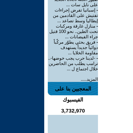
على نايل سات ...
-
إسبانيا تفرض إجراءات
تفتيش على القادمين من
إيطاليا وسط تصاعد ...
-
منازل غارقة ومركبات
تحت الطين.. نحو 100 قتيل
جراء الفيضانات ...
-
فريق بحثي يطوّر مركّباً
دوائياً جديداً يستهدف
مقاومة الخلايا ...
-
-لدينا حرب يجب خوضها-..
ترامب يطلب من الحاضرين
خلال اجتماع ل ...
المزيد.....
المعجبين بنا على
الفيسبوك
3,732,970