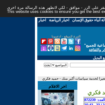
ر على الزر - موافق - لكي لاتظهر هذه الرسالة مرة اخرى -
This website uses cookies to ensure you get the best 
لة أنباء حقوق الإنسان
-
اخبار الرياضة
-
اخبار
التبرع للموقع - ادعمونا
اعية للجميع
"
ر والثقافة
 البديل
يرا لخدمة سياسات أكبر منك - حميد فكري
اخر الافلام
د فكري
العدد: 872239