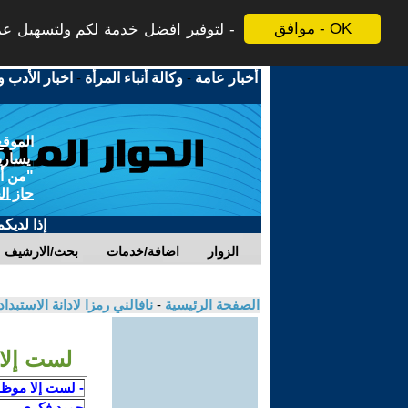
موافق - OK
لتوفير افضل خدمة لكم ولتسهيل عملي
أخبار عامة
-
وكالة أنباء المرأة
-
اخبار الأدب و
الموقع
يسارية
"من أج
حاز ال
إذا لديك
الزوار
اضافة/خدمات
بحث/الارشيف
الصفحة الرئيسية
-
نافالني رمزا لادانة الاستبد
لست إلا
- لست إلا موظ
حميد فكري