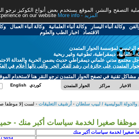
ة التصفح والنشر، الموقع يستخدم بعض أنواع الكوكيز نرجو النق
More info - المزيد
experience on our website
الفن
-
وكالة أنباء اليسار
-
وكالة أنباء العلمانية
-
وكالة أنباء العمال
-
وكا
الاقتصاد
-
اخبار الطب والعلوم
 الرئيسي لمؤسسة الحوار المتمدن
، علمانية، ديمقراطية، تطوعية وغير ربحية
ل مجتمع مدني علماني ديمقراطي حديث يضمن الحرية والعدالة الاجتم
حوار المتمدن على جائزة ابن رشد للفكر الحر والتى نالها أعلام في الفك
م مشاكل تقنية في تصفح الحوار المتمدن نرجو النقر هنا لاستخدام الموقع
كوردي
English
الاخبار
مراكز
الحوار المتمدن
اد والدولة البوليسية / لبيب سلطان
-
أرشيف التعليقات
- لست إلا موظفا صغ
 موظفا صغيرا لخدمة سياسات أكبر منك - حمي
فا صغيرا لخدمة سياسات أكبر منك
2024 / 2 / 23 - 15:42