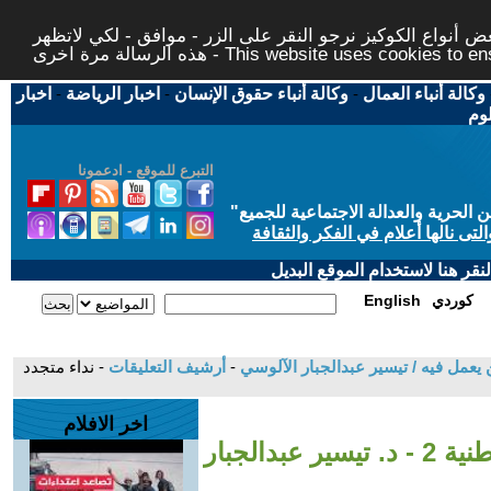
 أنواع الكوكيز نرجو النقر على الزر - موافق - لكي لاتظهر
This website uses cookies to ensure you ge
وكالة أنباء العمال
-
وكالة أنباء حقوق الإنسان
-
اخبار الرياضة
-
اخبار
لوم
التبرع للموقع - ادعمونا
حرية والعدالة الاجتماعية للجميع
"
تى نالها أعلام في الفكر والثقافة
قر هنا لاستخدام الموقع البديل
كوردي
English
يعمل فيه / تيسير عبدالجبار الآلوسي
-
أرشيف التعليقات
- نداء متجدد
اخر الافلام
نداء متجدد لمؤازرة الاحتفاليات الثقافية الوطنية 2 - د. تيسير عبدالجبار