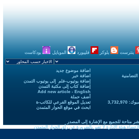
بنترست
بلوكر
فليبورد
الموبايل
بودكاست
اضافة موضوع جديد
التضامنية
اضافة خبر
إضافة يوتيوب-فلم إلى يوتيوب التمدن
إضافة كتاب إلى مكتبة التمدن
Add new article - English
أضف حملة
3,732,97
تعديل الموقع الفرعي للكاتب-ة
ابحث في موقع الحوار المتمدن
شر متاحة للجميع مع الإشارة إلى المصدر
ضاء هيئة الادارة لا تعبر بالضرورة عن رأي الحوار المتمدن