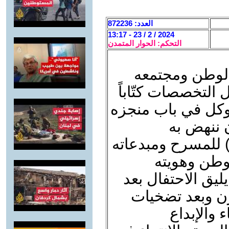
العدد: 872236
2024 / 2 / 23 - 13:17
التحكم: الحوار المتمدن
 الوطن ومجتمعه
 التخصصات كتّاباً
 وكل في باب منجزه
ن ننهض به
) للمسرح ومبدعاته
لوطن وهويته
ليق الاحتفال بعد
ن وبعد تضخيات
والإبداع