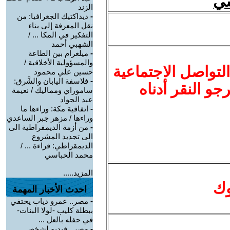
سي
الزند
-
ديداكتيك الجغرافيا: من
نقل المعرفة إلى بناء
التفكير في المكا ... /
الشهبي أحمد
-
ميلغرام بين الطاعة
والمسؤولية الأخلاقية /
لتواصل الاجتماعية
حسين علي محمود
-
فلاسفة اليابان والشَّرق:
نرجو النقر أدناه
ساموراي ومماليك / نعيمة
عبد الجواد
-
اتفاقية مكة: وراءها ما
وراءها / مزهر جبر الساعدي
-
من أزمة الديمقراطية الى
الى تجديد المشروع
الديمقراطي: قراءة ... /
محمد الحباسي
المزيد.....
وك
احدث الأخبار المهمة
-
مصر.. عمرو دياب يحتفي
ببطلة كليب -لولا البنات-
في حفله بالعل ...
-
مصر.. فيديو لشخص