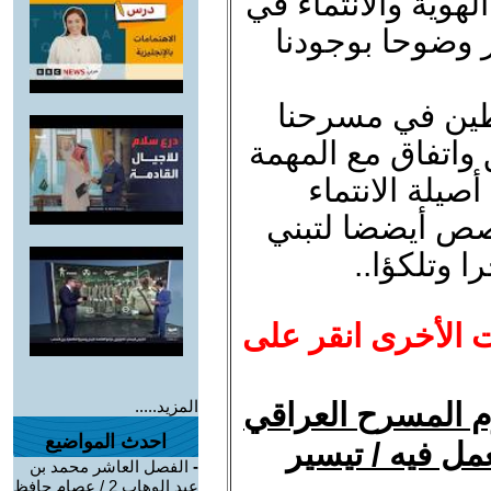
لهوية والانتماء في
 وضوحا بوجودنا
طين في مسرحنا
 واتفاق مع المهمة
صيلة الانتماء
صص أيضضا لتبني
ا وتلكؤا..
ت الأخرى انقر على
وم المسرح العراقي
المزيد.....
احدث المواضيع
ل فيه / تيسير
-
الفصل العاشر محمد بن
عبد الوهاب 2 / عصام حافظ