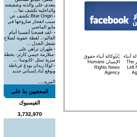
يتعدى على والدته وشقيقته
والداخلية تكشف تفا ...
-
Blue Origin تكشف عن
سبب انفجار صاروخها في
مايو الماضي
-
-لقد فضحنا أنفسنا أمام
العالم-.. لقطة عفوية لصلاح
تشعل الجدل ...
-
طهران تراهن على
-متلازمة جيمي كارتر- بخطة
سرية تمثل -كابوسا- ...
-
لوكا زيدان يودع غرناطة
ويوقع لناد إسباني جديد
المزيد.....
المعجبين بنا على
الفيسبوك
3,732,970