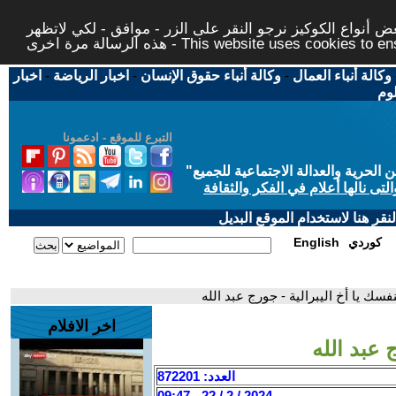
 أنواع الكوكيز نرجو النقر على الزر - موافق - لكي لاتظهر
This website uses cookies to ensure you ge
وكالة أنباء العمال
-
وكالة أنباء حقوق الإنسان
-
اخبار الرياضة
-
اخبار
لوم
التبرع للموقع - ادعمونا
حرية والعدالة الاجتماعية للجميع
"
تى نالها أعلام في الفكر والثقافة
قر هنا لاستخدام الموقع البديل
كوردي
English
نفسك يا أخ اليبرالية - جورج عبد الله
اخر الافلام
 عبد الله
العدد: 872201
2024 / 2 / 22 - 09:47