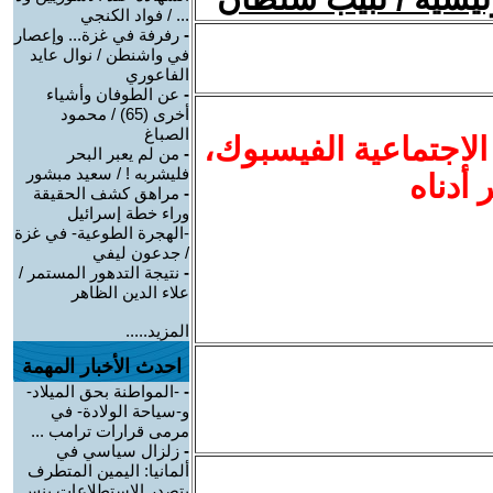
... / فواد الكنجي
-
رفرفة في غزة... وإعصار
في واشنطن / نوال عايد
الفاعوري
-
عن الطوفان وأشياء
أخرى (65) / محمود
الصباغ
الاجتماعية الفيسبوك
،
-
من لم يعبر البحر
فليشربه ! / سعيد مبشور
ر أدناه
-
مراهق كشف الحقيقة
وراء خطة إسرائيل
-الهجرة الطوعية- في غزة
/ جدعون ليفي
-
نتيجة التدهور المستمر /
علاء الدين الظاهر
المزيد.....
احدث الأخبار المهمة
-
-المواطنة بحق الميلاد-
و-سياحة الولادة- في
مرمى قرارات ترامب ...
-
زلزال سياسي في
ألمانيا: اليمين المتطرف
يتصدر الاستطلاعات بنس