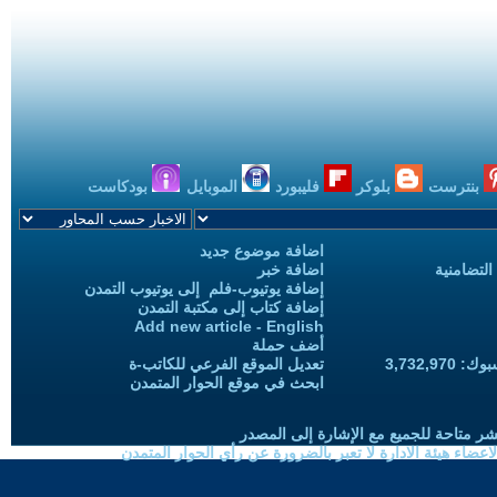
بنترست
بلوكر
فليبورد
الموبايل
بودكاست
اضافة موضوع جديد
التضامنية
اضافة خبر
إضافة يوتيوب-فلم إلى يوتيوب التمدن
إضافة كتاب إلى مكتبة التمدن
Add new article - English
أضف حملة
3,732,97
تعديل الموقع الفرعي للكاتب-ة
ابحث في موقع الحوار المتمدن
شر متاحة للجميع مع الإشارة إلى المصدر
ضاء هيئة الادارة لا تعبر بالضرورة عن رأي الحوار المتمدن