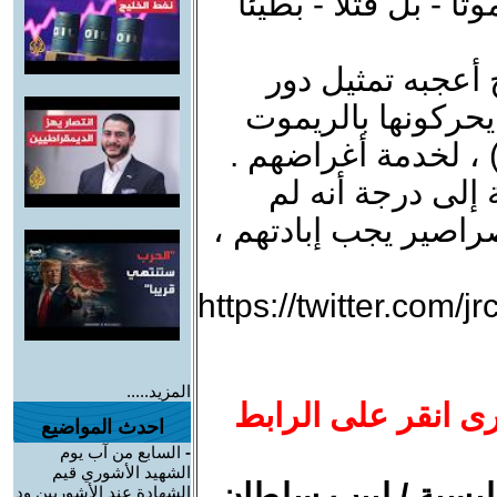
- بل قتلا - بطيئا
أعجبه تمثيل دور
 يحركونها بالريموت
 ، لخدمة أغراضهم .
لى درجة أنه لم
اصير يجب إبادتهم ،
https://twitter.com
المزيد.....
رى انقر على الرابط
احدث المواضيع
-
السابع من آب يوم
الشهيد الأشوري قيم
بوليسية / لبيب سلطان
الشهادة عند الأشوريين ود