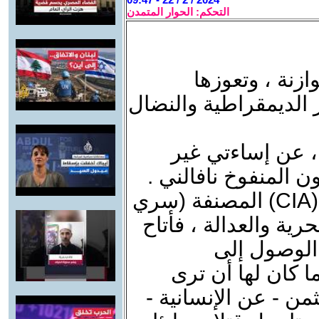
التحكم: الحوار المتمدن
ازنة ، وتعوزها
ر الديمقراطية والنضال
 ، عن إساءتي غير
 المنفوخ نافالني .
أسانج بنشره لوثائق وكر الأفاعي السامة (CIA) المصنفة (سري
رية والعدالة ، فأتاح
 الوصول إلى
 كان لها أن ترى
 يدفع الثمن - عن الإنسانية -