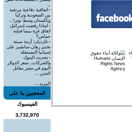
...
-
اتفاقية دفاعية مرتقبة
بين السعودية وتركيا
وباكستان وسط توترا ...
-
لماذا رفضت إسرائيل
اتفاق غزة بينما قبلته
حماس؟
-
غارديان: أزمة سبتة
تختبر رهان سانشيز على
إسبانيا المستقلة
-
تحديث البنوك
والشركات.. سعر الدولار
اليوم في مصر مقابل
الجني ...
المزيد.....
المعجبين بنا على
الفيسبوك
3,732,970