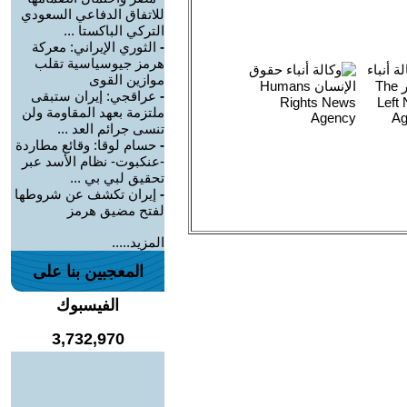
للاتفاق الدفاعي السعودي
التركي الباكستا ...
-
الثوري الإيراني: معركة
هرمز جيوسياسية تقلب
موازين القوى
-
عراقجي: إيران ستبقى
ملتزمة بعهد المقاومة ولن
تنسى جرائم العد ...
-
حسام لوقا: وقائع مطاردة
-عنكبوت- نظام الأسد عبر
تحقيق لبي بي ...
-
إيران تكشف عن شروطها
لفتح مضيق هرمز
المزيد.....
المعجبين بنا على
الفيسبوك
3,732,970