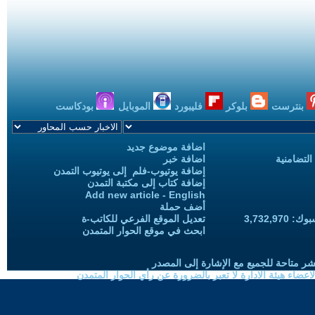
بنترست
بلوكر
فليبورد
الموبايل
بودكاست
اضافة موضوع جديد
التضامنية
اضافة خبر
إضافة يوتيوب-فلم إلى يوتيوب التمدن
إضافة كتاب إلى مكتبة التمدن
Add new article - English
أضف حملة
3,732,97
تعديل الموقع الفرعي للكاتب-ة
ابحث في موقع الحوار المتمدن
شر متاحة للجميع مع الإشارة إلى المصدر
ضاء هيئة الادارة لا تعبر بالضرورة عن رأي الحوار المتمدن