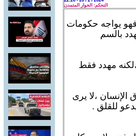
التحكم: الحوار المتمدن
.فهو يواجه حكومات
هدد بالسم
،لكنه مهدد فقط
الإنسان ،لا يرى
عو للقلق .