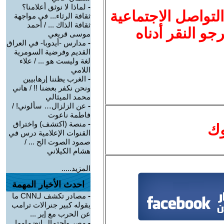
-
لماذا لا نوثق أعلامنا؟
لتواصل الاجتماعية
ثقافة الرثاء... في مواجهة
ثقافة الذاك ... / أحمد
نرجو النقر أدناه
موسى قريعي
-
مدارس -أيدوبا- في العراق
القديم وفرضية السومرية
لغة وليست هو ... / علاء
اللامي
-
الغرب يظننا إرهابيين
ونحن نكفر بعضنا !! / هاني
محمد الميثالي
-
عن الزلزال… سألوني! /
فاطمة ناعوت
-
منصة (اكتشف) واختراق
وك
القنوات الإعلامية درس في
صمود الصوت الح ... /
هشام الكيلاني
المزيد.....
احدث الأخبار المهمة
-
مصادر تكشف لـCNN ما
يقوله كبير جنرالات ترامب
عن الحرب مع إير ...
-
مصر واحتمال انضمامها