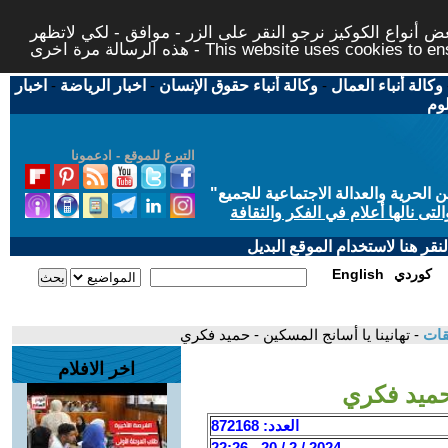
 أنواع الكوكيز نرجو النقر على الزر - موافق - لكي لاتظهر
This website uses cookies to ensure you ge
وكالة أنباء العمال
-
وكالة أنباء حقوق الإنسان
-
اخبار الرياضة
-
اخبار
لوم
التبرع للموقع - ادعمونا
حرية والعدالة الاجتماعية للجميع
"
تى نالها أعلام في الفكر والثقافة
قر هنا لاستخدام الموقع البديل
كوردي
English
قات
- تهانينا يا أسانج المسكين - حميد فكري
اخر الافلام
 حميد فكري
العدد: 872168
2024 / 2 / 20 - 22:26