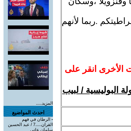
وفنزويلا ،وسكان
اطيتكم .ربما لأنهم
ت الأخرى انقر على
ولة البوليسية / لبيب
المزيد.....
احدث المواضيع
-
الرطان في فهم
القران.....7 / عبد الحسين
سلمان عاتي