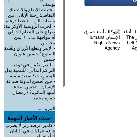
يوسف
-
عتبات الإبداع والاشتباك
الثقافي: رحلة الإتلاتي بين
منصات الن ... / عطا درغام
-
الحرب الروسية الأوكرانية:
صراع على النظام الدولي
أم مواجهة ب ... / أيمن
محسين
-
الأيدز وقطع الأرزاق ونَعْنَعة
الضلوع / حسين علوان
حسين
-
البديل يكمن في توجيه
التراكم المالي: للتنمية بدل
المضاربات / سعيد مضيه
-
حين تُحسن الدولة صناعة
الإنسان... تُحسن صناعة
أمنها المائي.؟ / رمضان
حمزة محمد
المزيد.....
احدث الأخبار المهمة
-
كاميرا ترصد زلزالًا يضرب
غرفة عمليات في اليابان
أثناء إجراء ...