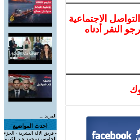
لتواصل الاجتماعية
نرجو النقر أدناه
وك
المزيد.....
احدث المواضيع
-
فريق الآلة البشرية - الجزء
الخامس / محمد عبد الكريم