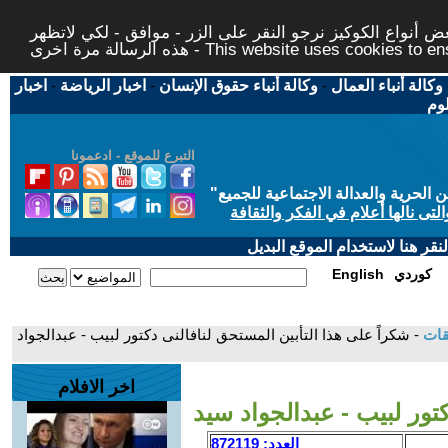
 أنواع الكوكيز نرجو النقر على الزر - موافق - لكي لاتظهر
This website uses cookies to ensure you ge
وكالة أنباء العمال
-
وكالة أنباء حقوق الإنسان
-
اخبار الرياضة
-
اخبار
لوم
التبرع للموقع - ادعمونا
حرية والعدالة الاجتماعية للجميع
"
تى نالها أعلام في الفكر والثقافة
قر هنا لاستخدام الموقع البديل
كوردي
English
قات
- شكراً على هذا التأبين المستحق لنافالنى دكتور لبيب - عبدالجواد
اخر الافلام
كتور لبيب - عبدالجواد سيد
العدد: 872119