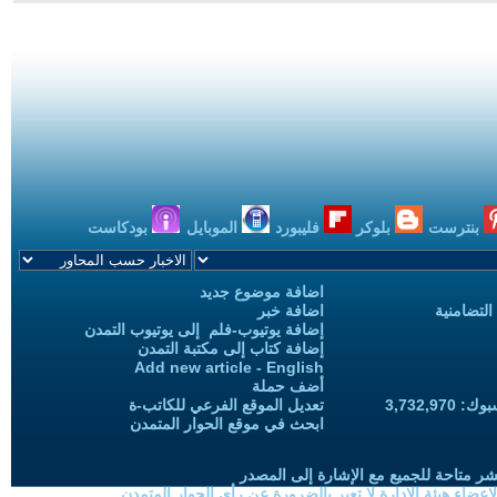
بنترست
بلوكر
فليبورد
الموبايل
بودكاست
اضافة موضوع جديد
التضامنية
اضافة خبر
إضافة يوتيوب-فلم إلى يوتيوب التمدن
إضافة كتاب إلى مكتبة التمدن
Add new article - English
أضف حملة
3,732,97
تعديل الموقع الفرعي للكاتب-ة
ابحث في موقع الحوار المتمدن
شر متاحة للجميع مع الإشارة إلى المصدر
ضاء هيئة الادارة لا تعبر بالضرورة عن رأي الحوار المتمدن