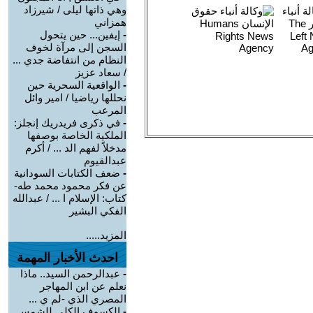
وهي ذاتها ليلى / شيرزاد
همزاني
-
إيفين... حين يتحول
السجن إلى مرآة لخوف
النظام من انتفاضة جدي ...
/ سعاد عزيز
-
الواقعية السحرية حين
نحللها رياضيا / امير وائل
المرعب
-
في ذكرى فريدريك إنجلز:
الملكية الخاصة بوصفها
مدخلاً لفهم الد ... / أكرم
عبدالقيوم
-
ضعف الكتابات السودانية
عن فكر محمود محمد طه-
كتاب: الإسلام ا ... / عبدالله
الفكي البشير
المزيد.....
احدث الأخبار المهمة
-
عبدالرحمن السيد.. ماذا
نعلم عن ابن المهاجر
المصري الذي -لم ي ...
-
الكسوف الكلي للشمس..