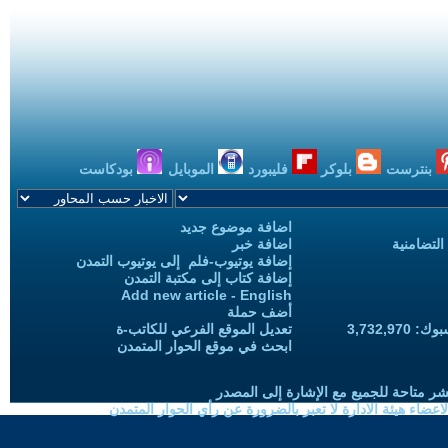
بنترست
بلوكر
فليبورد
الموبايل
بودكاست
اضافة موضوع جديد
التضامنية
اضافة خبر
إضافة يوتيوب-فلم إلى يوتيوب التمدن
إضافة كتاب إلى مكتبة التمدن
Add new article - English
أضف حملة
3,732,97
تعديل الموقع الفرعي للكاتب-ة
ابحث في موقع الحوار المتمدن
شر متاحة للجميع مع الإشارة إلى المصدر
ضاء هيئة الادارة لا تعبر بالضرورة عن رأي الحوار المتمدن