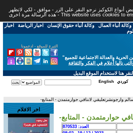
 أنواع الكوكيز نرجو النقر على الزر - موافق - لكي لاتظهر
This website uses cookies to ensure you ge
وكالة أنباء العمال
-
وكالة أنباء حقوق الإنسان
-
اخبار الرياضة
-
اخبار
لوم
التبرع للموقع - ادعمونا
حرية والعدالة الاجتماعية للجميع
"
تى نالها أعلام في الفكر والثقافة
قر هنا لاستخدام الموقع البديل
كوردي
English
الم وارجونشرتعليقي لاننافي حوارمتمدن - المتابع-
اخر الافلام
في حوارمتمدن - المتابع-
العدد: 870533
2023 / 12 / 19 - 08:02