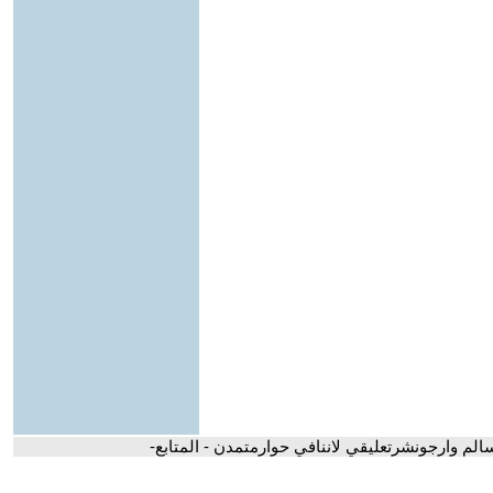
الم وارجونشرتعليقي لاننافي حوارمتمدن - المتابع-