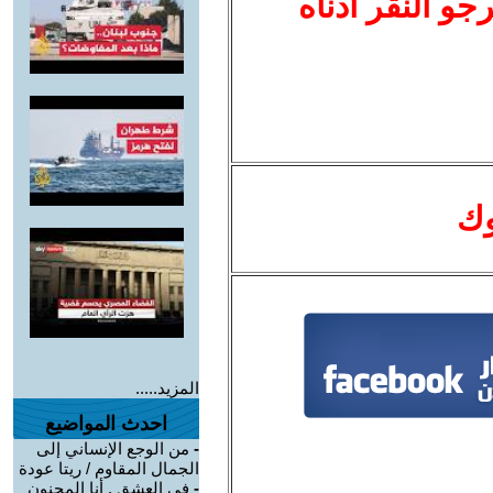
نرجو النقر أدناه
وك
المزيد.....
احدث المواضيع
-
من الوجع الإنساني إلى
الجمال المقاوم / ريتا عودة
-
في العشق , أنا المجنون