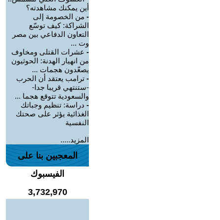
أين يمكنك مشاهدته؟
-
من الخصومة إلى
الشراكة: كيف توسّع
التعاون الدفاعي بين مصر
وت ...
-
عشرات القتلى ومخاوف
من انهيار الهدنة: الحوثيون
يصعّدون هجمات ...
-
ترامب يعتقد أن الحرب
-ستنتهي قريبا جدا-
والسعودية تتوقع هجما ...
-
دراسة: تنظيم وجباتك
الغذائية يؤثر على صحتك
النفسية
المزيد.....
المعجبين بنا على
الفيسبوك
3,732,970