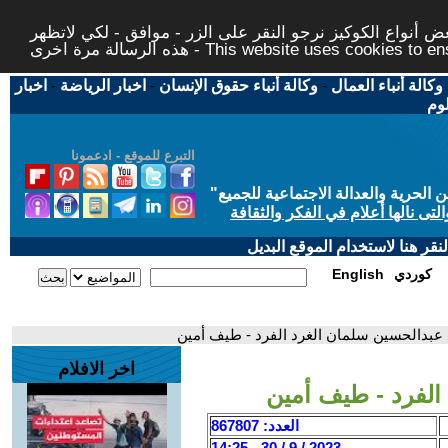
 أنواع الكوكيز نرجو النقر على الزر - موافق - لكي لاتظهر
This website uses cookies to ensure you ge
وكالة أنباء العمال
-
وكالة أنباء حقوق الإنسان
-
اخبار الرياضة
-
اخبار
لوم
التبرع للموقع - ادعمونا
حرية والعدالة الاجتماعية للجميع
"
تى نالها أعلام في الفكر والثقافة
قر هنا لاستخدام الموقع البديل
كوردي
English
ود عبدالحسين سلمان الغرد الفرد - طيف أمين
اخر الافلام
 الفرد - طيف أمين
العدد: 867807
2023 / 9 / 30 - 14:25