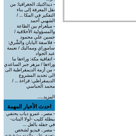
-
ديداكتيك الجغرافيا: من
نقل المعرفة إلى بناء
التفكير في المكا ... /
الشهبي أحمد
-
ميلغرام بين الطاعة
والمسؤولية الأخلاقية /
حسين علي محمود
-
فلاسفة اليابان والشَّرق:
ساموراي ومماليك / نعيمة
عبد الجواد
-
اتفاقية مكة: وراءها ما
وراءها / مزهر جبر الساعدي
-
من أزمة الديمقراطية الى
الى تجديد المشروع
الديمقراطي: قراءة ... /
محمد الحباسي
المزيد.....
احدث الأخبار المهمة
-
مصر.. عمرو دياب يحتفي
ببطلة كليب -لولا البنات-
في حفله بالعل ...
-
مصر.. فيديو لشخص
يتعدى على والدته وشقيقته