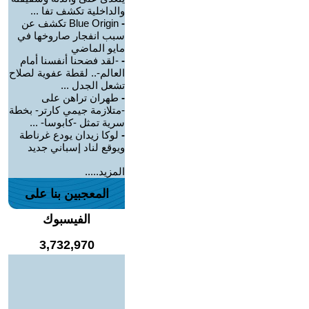
والداخلية تكشف تفا ...
-
Blue Origin تكشف عن
سبب انفجار صاروخها في
مايو الماضي
-
-لقد فضحنا أنفسنا أمام
العالم-.. لقطة عفوية لصلاح
تشعل الجدل ...
-
طهران تراهن على
-متلازمة جيمي كارتر- بخطة
سرية تمثل -كابوسا- ...
-
لوكا زيدان يودع غرناطة
ويوقع لناد إسباني جديد
المزيد.....
المعجبين بنا على
الفيسبوك
3,732,970