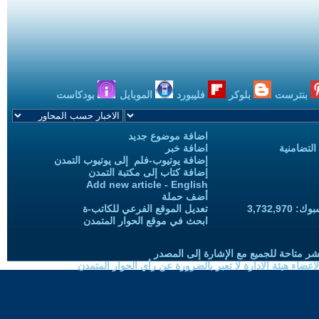
بنترست
بلوكر
فليبورد
الموبايل
بودكاست
اضافة موضوع جديد
التضامنية
اضافة خبر
إضافة يوتيوب-فلم إلى يوتيوب التمدن
إضافة كتاب إلى مكتبة التمدن
Add new article - English
أضف حملة
3,732,97
تعديل الموقع الفرعي للكاتب-ة
ابحث في موقع الحوار المتمدن
شر متاحة للجميع مع الإشارة إلى المصدر
ضاء هيئة الادارة لا تعبر بالضرورة عن رأي الحوار المتمدن