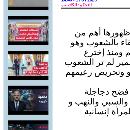
التحكم: الكاتب-ة
 ظهورها أهم من
اء بالشعوب وهو
 ومنذ إخترع
مير لم تر الشعوب
دو وتحريض زعيمهم
فضح دجاجلة
 والسبي والنهب و
رأة إنسانية