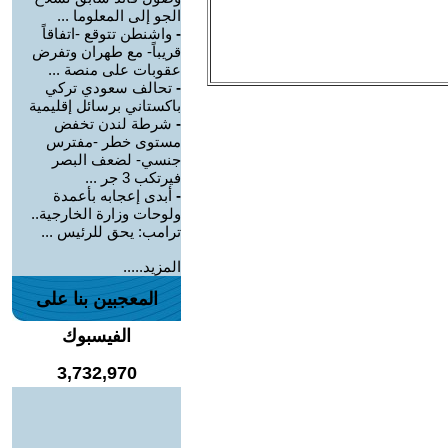
الجو إلى المعلوما ...
-
واشنطن تتوقع -اتفاقاً
قريباً- مع طهران وتفرض
عقوبات على منصة ...
-
تحالف سعودي تركي
باكستاني برسائل إقليمية
-
شرطة لندن تخفض
مستوى خطر -مفترس
جنسي- لضعف البصر
فيرتكب 3 جر ...
-
أبدى إعجابه بأعمدة
ولوحات وزارة الخارجية..
ترامب: يحق للرئيس ...
المزيد.....
المعجبين بنا على
الفيسبوك
3,732,970