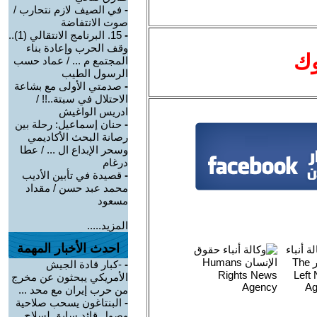
-
في الصيف لازم نتحارب /
صوت الانتفاضة
-
15. البرنامج الانتقالي (1)..
وقف الحرب وإعادة بناء
وك
المجتمع م ... / عماد حسب
الرسول الطيب
-
صدمتي الأولى مع بشاعة
الاحتلال في سبتة..!! /
ادريس الواغيش
-
حنان إسماعيل: رحلة بين
رصانة البحث الأكاديمي
وسحر الإبداع ال ... / عطا
درغام
-
قصيدة في تأبين الأديب
محمد عبد حسن / مقداد
مسعود
المزيد.....
احدث الأخبار المهمة
-
-كبار قادة الجيش
الأمريكي يبحثون عن مخرج
من حرب إيران مع محد ...
-
البنتاغون يسحب صلاحية
وصول قائد سابق لسلاح