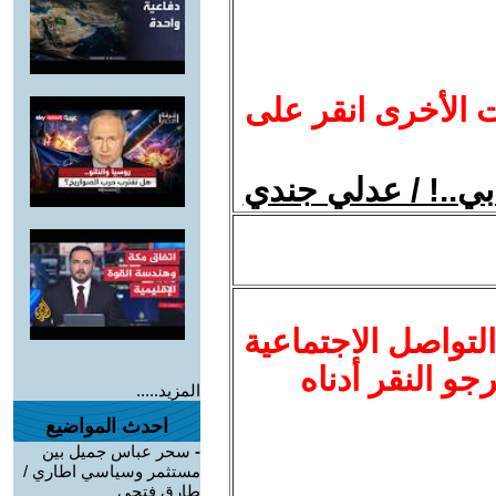
ت الأخرى انقر على
بي..! / عدلي جندي
لتواصل الاجتماعية
نرجو النقر أدناه
المزيد.....
احدث المواضيع
-
سحر عباس جميل بين
مستثمر وسياسي اطاري /
طارق فتحي