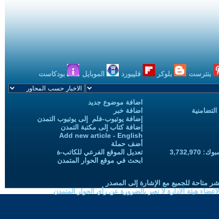
بنترست
بلوكر
فليبورد
الموبايل
بودكاست
اضافة موضوع جديد
التضامنية
اضافة خبر
إضافة يوتيوب-فلم إلى يوتيوب التمدن
إضافة كتاب إلى مكتبة التمدن
Add new article - English
أضف حملة
3,732,97
تعديل الموقع الفرعي للكاتب-ة
ابحث في موقع الحوار المتمدن
شر متاحة للجميع مع الإشارة إلى المصدر
ضاء هيئة الادارة لا تعبر بالضرورة عن رأي الحوار المتمدن