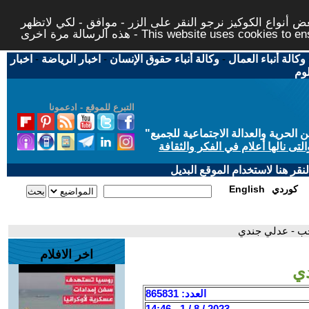
 أنواع الكوكيز نرجو النقر على الزر - موافق - لكي لاتظهر
This website uses cookies to ensure you ge
وكالة أنباء العمال
-
وكالة أنباء حقوق الإنسان
-
اخبار الرياضة
-
اخبار
لوم
التبرع للموقع - ادعمونا
حرية والعدالة الاجتماعية للجميع
"
تى نالها أعلام في الفكر والثقافة
قر هنا لاستخدام الموقع البديل
كوردي
English
ب - عدلي جندي
اخر الافلام
ي
العدد: 865831
2023 / 8 / 1 - 14:46