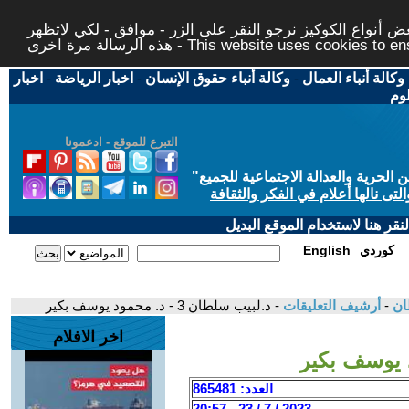
 أنواع الكوكيز نرجو النقر على الزر - موافق - لكي لاتظهر
This website uses cookies to ensure you ge
وكالة أنباء العمال
-
وكالة أنباء حقوق الإنسان
-
اخبار الرياضة
-
اخبار
لوم
التبرع للموقع - ادعمونا
حرية والعدالة الاجتماعية للجميع
"
تى نالها أعلام في الفكر والثقافة
قر هنا لاستخدام الموقع البديل
كوردي
English
-
أرشيف التعليقات
- د.لبيب سلطان 3 - د. محمود يوسف بكير
اخر الافلام
العدد: 865481
2023 / 7 / 23 - 20:57