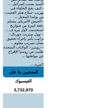
السيد بسبب إسرائيل. ...
-
كيف نجح الحلفاء في
تهريب -سلاح هتلر العجيب-
من بولندا المحتل ...
-
الجيش الأمريكي يتسلم
دفعة كبيرة من صواريخ
استخدمت لأول مرة ف ...
-
-وول ستريت جورنال-:
ترامب يأمر بإجراء تحقيق
بشأن تسريب معلوم ...
-
-رويترز-: الولايات المتحدة
طلبت من روسيا الإفراج
عن مواطنها ...
المزيد.....
المعجبين بنا على
الفيسبوك
3,732,970