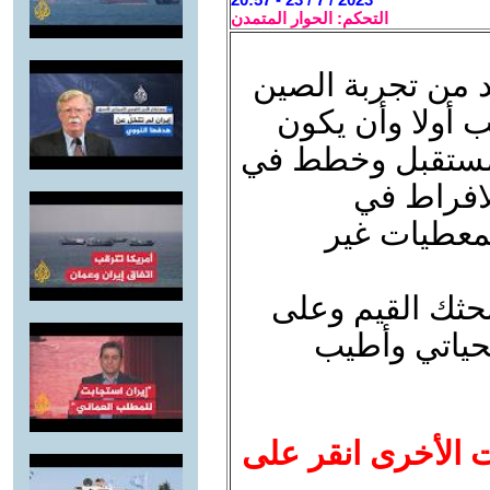
التحكم: الحوار المتمدن
يد من تجربة الصين
يب أولا وأن يكون
للمستقبل وخطط في
لافراط في
لمعطيات غير
حثك القيم وعلى
تحياتي وأطيب
ت الأخرى انقر على