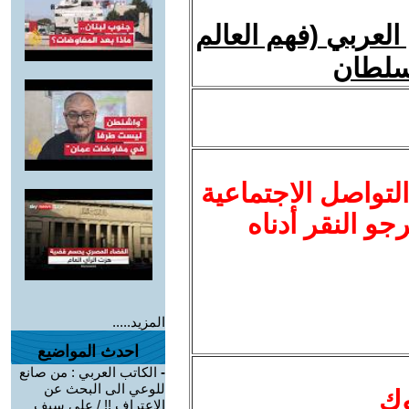
العربي (فهم العالم
لتواصل الاجتماعية
نرجو النقر أدناه
المزيد.....
احدث المواضيع
-
الكاتب العربي : من صانع
للوعي الى البحث عن
وك
الإعتراف !! / علي سيف