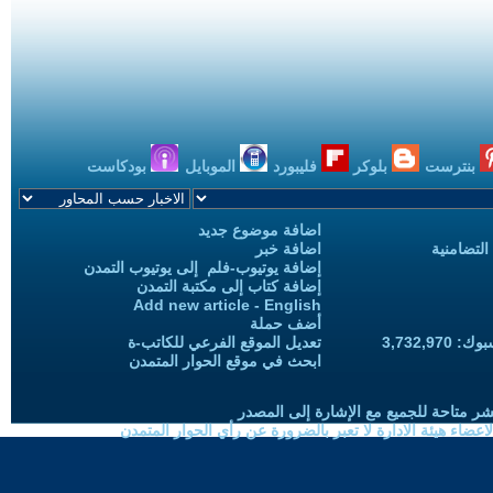
بنترست
بلوكر
فليبورد
الموبايل
بودكاست
اضافة موضوع جديد
التضامنية
اضافة خبر
إضافة يوتيوب-فلم إلى يوتيوب التمدن
إضافة كتاب إلى مكتبة التمدن
Add new article - English
أضف حملة
3,732,97
تعديل الموقع الفرعي للكاتب-ة
ابحث في موقع الحوار المتمدن
شر متاحة للجميع مع الإشارة إلى المصدر
ضاء هيئة الادارة لا تعبر بالضرورة عن رأي الحوار المتمدن