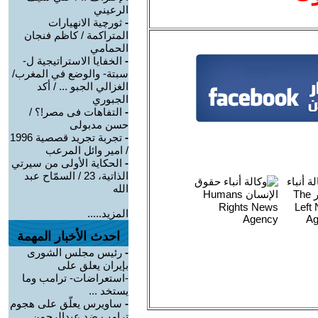
الرعيني
-
ثورچية الانهيارات
المتراكمة / كاظم فنجان
الحمامي
-
الخفايا الاستراتيجية ل-
سبتة- والوضع في المغرب/
الغزالي الجبو ... / أكد
الجبوري
-
التفاهات فى مصر!؟ /
حسن مدبولى
-
تجربة تجريد قصصية 1996
/ امير وائل المرعب
-
الحكاية الأولى من سيرتي
الذاتية، 23 / السمّاح عبد
الله
المزيد.....
احدث الأخبار المهمة
-
رئيس مجلس الشورى
بإيران يعلق على
-استعراضات- ترامب وما
يستخد ...
-
ساويرس يعلّق على هجوم
ترامب ضد عبدالرحمن