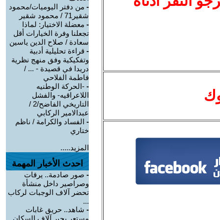
نرجو النقر أدناه
-
من دفتر اليوميات/محمود
شقير71 / محمود شقير
-
معضلة الاختيار: لماذا
تجعلنا وفرة الخيارات أقل
سعادة / صلاح الدين ياسين
-
قراءة تحليلية أدبية
وتفكيكية وفق منهج نظرية
دريدا في قصيدة - ... /
فاطمة الفلاحي
-
-الحركة الوطنيه
وك
اللاعراقيه- والفشل
التاريخي الفاضح/2 /
عبدالامير الركابي
-
الفساد والكرامة / ناظم
ختاري
المزيد.....
احدث الأخبار المهمة
-
صور صادمة.. يرقات
وصراصير داخل منشأة
تحضر آلاف الوجبات لركاب
...
-
شاهد.. حريق غابات
مستعر يجبر آلاف السكان