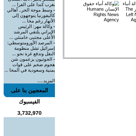
بغرب كندا على الفرا ...
-
وسط موجة الحر.. أهالي
كاليفورنيا يتوجهون إلى
الأنهار رغم مخا ...
-
وكالة مهر: الرئيس
الإيراني يلتقي المرشد
الأعلى مجتبى خامنئي ...
-
المرصد الأورومتوسطي:
إسرائيل تشل منظومة
النقل وتدفع غزة نحو ...
-
الحوثيون يزعمون شن
هجوم ضخم على قوات
يمنية وسعودية في المخا ...
المزيد.....
المعجبين بنا على
الفيسبوك
3,732,970