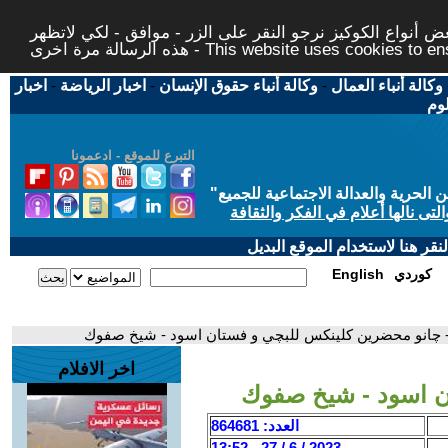
 أنواع الكوكيز نرجو النقر على الزر - موافق - لكي لاتظهر
This website uses cookies to ensure you ge
وكالة أنباء العمال
-
وكالة أنباء حقوق الإنسان
-
اخبار الرياضة
-
اخبار
لوم
التبرع للموقع - ادعمونا
حرية والعدالة الاجتماعية للجميع
"
تى نالها أعلام في الفكر والثقافة
قر هنا لاستخدام الموقع البديل
كوردي
English
 چانو محضرين كلينكس للبچي و فستان اسود - شيخ صفوك
اخر الافلام
ن اسود - شيخ صفوك
العدد: 864681
2023 / 6 / 27 - 13:52