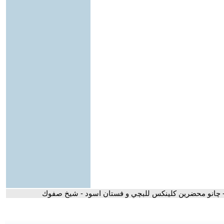
 چانو محضرين كلينكس للبچي و فستان اسود - شيخ صفوك