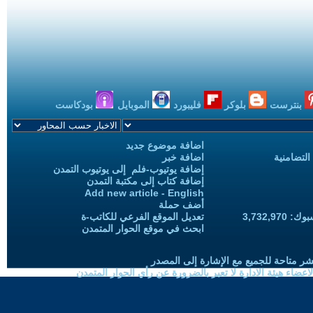
بنترست
بلوكر
فليبورد
الموبايل
بودكاست
اضافة موضوع جديد
التضامنية
اضافة خبر
إضافة يوتيوب-فلم إلى يوتيوب التمدن
إضافة كتاب إلى مكتبة التمدن
Add new article - English
أضف حملة
3,732,97
تعديل الموقع الفرعي للكاتب-ة
ابحث في موقع الحوار المتمدن
شر متاحة للجميع مع الإشارة إلى المصدر
ضاء هيئة الادارة لا تعبر بالضرورة عن رأي الحوار المتمدن