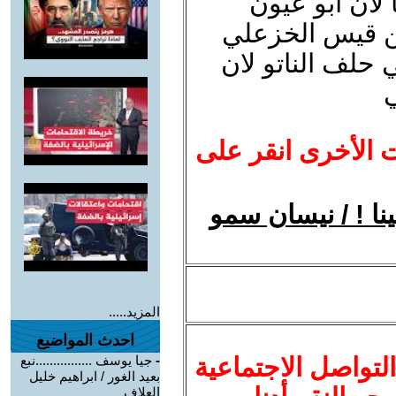
لان ابو عيون
من قيس الخزعلي
حلف الناتو لان
ت الأخرى انقر على
نا ! / نيسان سمو
المزيد.....
احدث المواضيع
لتواصل الاجتماعية
-
جيا يوسف ................نبع
بعيد الغور / ابراهيم خليل
العلاف