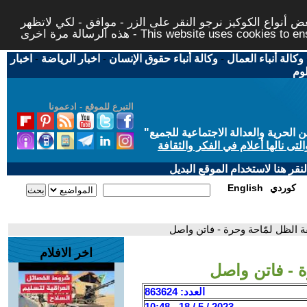
 أنواع الكوكيز نرجو النقر على الزر - موافق - لكي لاتظهر
This website uses cookies to ensure you ge
وكالة أنباء العمال
-
وكالة أنباء حقوق الإنسان
-
اخبار الرياضة
-
اخبار
لوم
التبرع للموقع - ادعمونا
حرية والعدالة الاجتماعية للجميع
"
تى نالها أعلام في الفكر والثقافة
قر هنا لاستخدام الموقع البديل
كوردي
English
ة الظل لمّاحة وحرة - فاتن واصل
اخر الافلام
 - فاتن واصل
العدد: 863624
2023 / 5 / 18 - 10:48