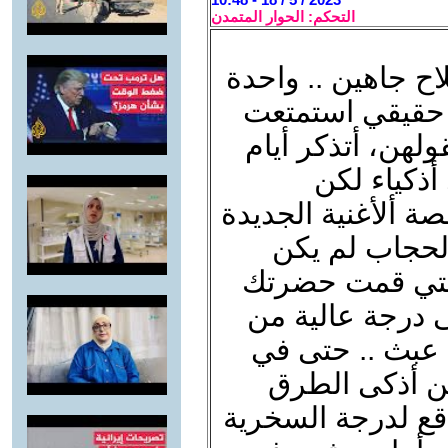
التحكم: الحوار المتمدن
اح جاهين .. واحدة
 حقيقي استمتعت
ولهن، أتذكر أيام
أذكياء لكن
ة ألأغنية الجديدة
الحجاب لم يكن
 التي قمت حضرتك
درجة عالية من
 عبث .. حتى في
ن أذكى الطرق
اقع لدرجة السخرية