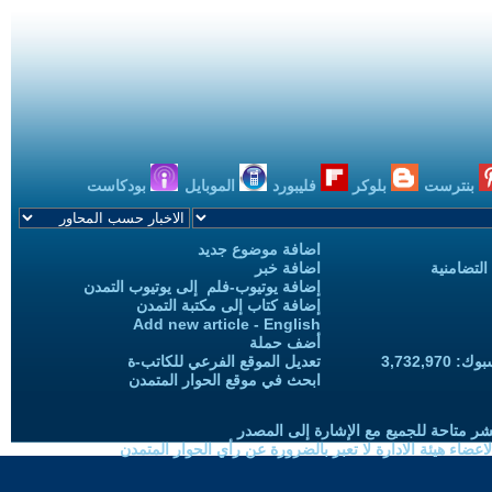
بنترست
بلوكر
فليبورد
الموبايل
بودكاست
اضافة موضوع جديد
التضامنية
اضافة خبر
إضافة يوتيوب-فلم إلى يوتيوب التمدن
إضافة كتاب إلى مكتبة التمدن
Add new article - English
أضف حملة
3,732,97
تعديل الموقع الفرعي للكاتب-ة
ابحث في موقع الحوار المتمدن
شر متاحة للجميع مع الإشارة إلى المصدر
ضاء هيئة الادارة لا تعبر بالضرورة عن رأي الحوار المتمدن