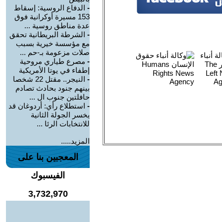
-
الدفاع الروسية: إسقاط
153 مسيرة أوكرانية فوق
عدة مناطق روسية ...
-
الشرطة البريطانية تحقق
مع مؤسسة خيرية بسبب
صلات مزعومة بـ-حم ...
-
مصرع طياري مروحية
إطفاء في يوتا الأمريكية
-
النيجر.. مقتل 22 شخصا
بينهم جنود بحادث تصادم
حافلتين جنوب ال ...
-
استطلاع رأي: أردوغان قد
يخسر الجولة الثانية
للانتخابات الرئا ...
المزيد.....
المعجبين بنا على
الفيسبوك
3,732,970