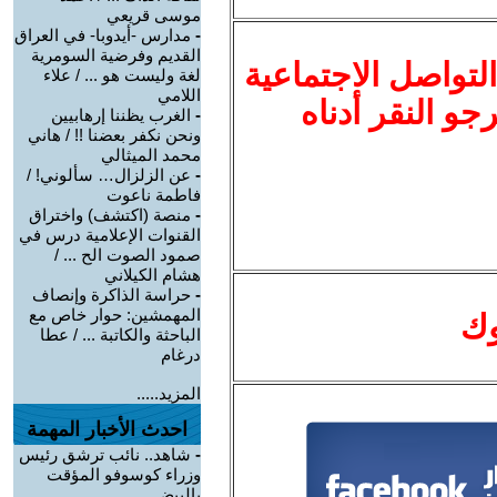
موسى قريعي
-
مدارس -أيدوبا- في العراق
القديم وفرضية السومرية
لتواصل الاجتماعية
لغة وليست هو ... / علاء
اللامي
نرجو النقر أدناه
-
الغرب يظننا إرهابيين
ونحن نكفر بعضنا !! / هاني
محمد الميثالي
-
عن الزلزال… سألوني! /
فاطمة ناعوت
-
منصة (اكتشف) واختراق
القنوات الإعلامية درس في
صمود الصوت الح ... /
هشام الكيلاني
-
حراسة الذاكرة وإنصاف
المهمشين: حوار خاص مع
وك
الباحثة والكاتبة ... / عطا
درغام
المزيد.....
احدث الأخبار المهمة
-
شاهد.. نائب ترشق رئيس
وزراء كوسوفو المؤقت
بالبيض