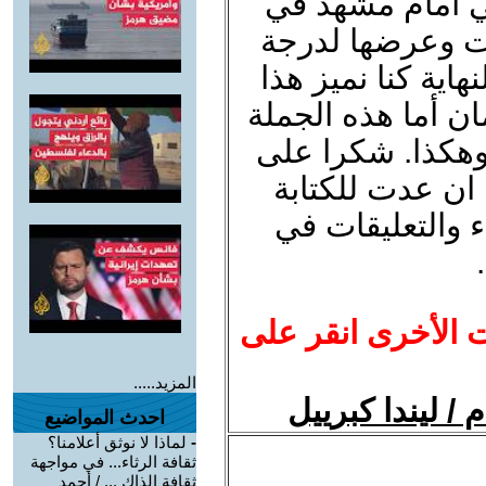
ي أمام مشهد في
ت وعرضها لدرجة
نهاية كنا نميز هذا
ان أما هذه الجملة
 وهكذا. شكرا على
 ان عدت للكتابة
اء والتعليقات في
ت الأخرى انقر على
المزيد.....
ام / ليندا كبرييل
احدث المواضيع
-
لماذا لا نوثق أعلامنا؟
ثقافة الرثاء... في مواجهة
ثقافة الذاك ... / أحمد