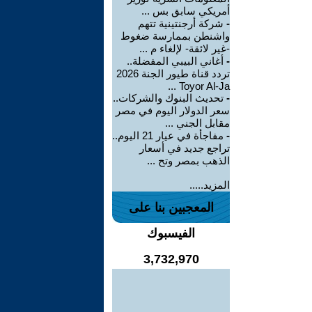
أمريكي سابق بس ...
-
شركة أرجنتينية تتهم
واشنطن بممارسة ضغوط
-غير لائقة- لإلغاء م ...
-
أغاني البيبي المفضلة..
تردد قناة طيور الجنة 2026
Toyor Al-Ja ...
-
تحديث البنوك والشركات..
سعر الدولار اليوم في مصر
مقابل الجني ...
-
مفاجأة في عيار 21 اليوم..
تراجع جديد في أسعار
الذهب بمصر وتح ...
المزيد.....
المعجبين بنا على
الفيسبوك
3,732,970