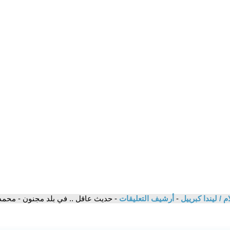
لام / ليندا كبرييل
-
أرشيف التعليقات
- حديث عاقل .. في بلد مجنون - محم