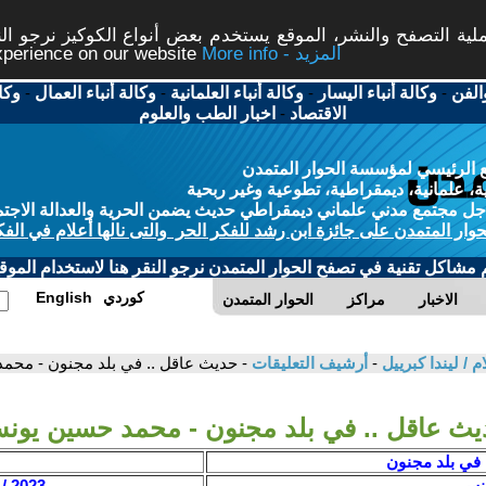
ة التصفح والنشر، الموقع يستخدم بعض أنواع الكوكيز نرجو النق
More info - المزيد
experience on our website
الفن
-
وكالة أنباء اليسار
-
وكالة أنباء العلمانية
-
وكالة أنباء العمال
-
وكا
الاقتصاد
-
اخبار الطب والعلوم
 الرئيسي لمؤسسة الحوار المتمدن
، علمانية، ديمقراطية، تطوعية وغير ربحية
ل مجتمع مدني علماني ديمقراطي حديث يضمن الحرية والعدالة الاجتم
حوار المتمدن على جائزة ابن رشد للفكر الحر والتى نالها أعلام في الفك
م مشاكل تقنية في تصفح الحوار المتمدن نرجو النقر هنا لاستخدام الموقع
كوردي
English
الاخبار
مراكز
الحوار المتمدن
لام / ليندا كبرييل
-
أرشيف التعليقات
- حديث عاقل .. في بلد مجنون - محم
ث عاقل .. في بلد مجنون - محمد حسين يون
 في بلد مجنون
نس
2023 / 5 / 15 - 14:01