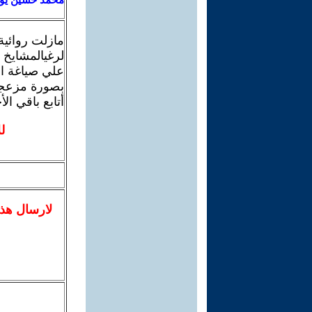
مازلت روائية 
لرغيالمشايخ 
علي صياغة الأ
بصورة مزعجة 
أتابع باقي الأ
ل
لا
رسال
هذ