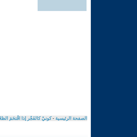
الصفحة الرئيسية
-
كونيْ كالفَجْر إذا اقْتحَمَ الظ