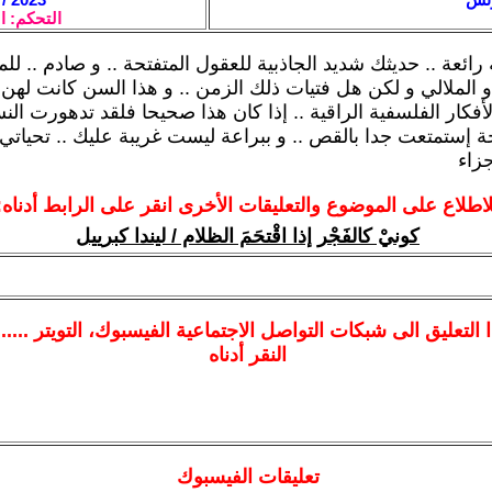
التحكم: ا
رائعة .. حديثك شديد الجاذبية للعقول المتفتحة .. و صادم .. ل
و الملالي و لكن هل فتيات ذلك الزمن .. و هذا السن كانت لهن 
فكار الفلسفية الراقية .. إذا كان هذا صحيحا فلقد تدهورت النس
إستمتعت جدا بالقص .. و ببراعة ليست غريبة عليك .. تحياتي
جزاء
لاطلاع على الموضوع والتعليقات الأخرى انقر على الرابط أدناه:
كونيْ كالفَجْر إذا اقْتحَمَ الظلام / ليندا كبرييل
ا
التعليق الى شبكات التواصل الاجتماعية الفيسبوك
، التويتر ....
النقر أدناه
تعليقات الفيسبوك