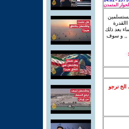
لحوار المتمدن
لمستسلمين
االقدرة
اء بعد ذلك
 ,, و سوف
.. الخ نرجو