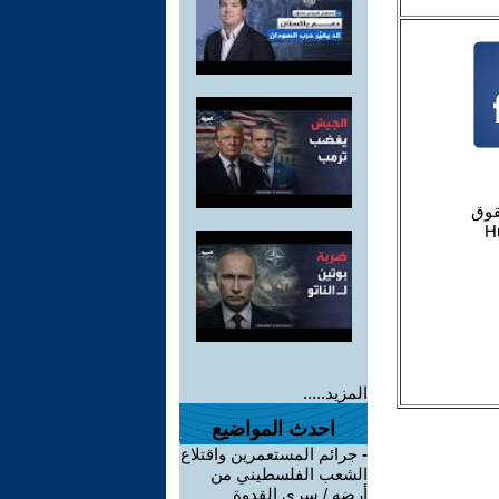
المزيد.....
احدث المواضيع
-
جرائم المستعمرين واقتلاع
الشعب الفلسطيني من
أرضه / سري القدوة