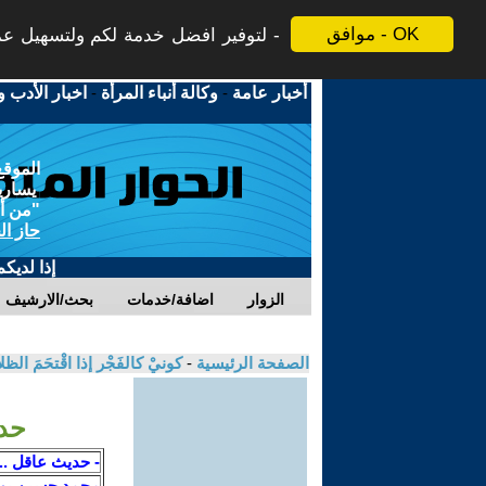
موافق - OK
لتوفير افضل خدمة لكم ولتسهيل عملي
أخبار عامة
-
وكالة أنباء المرأة
-
اخبار الأدب و
الموقع
يسارية
"من أج
حاز ال
إذا لديك
الزوار
اضافة/خدمات
بحث/الارشيف
الصفحة الرئيسية
-
كونيْ كالفَجْر إذا اقْتحَمَ الظ
حدي
- حديث عاقل ..
محمد حسين يو