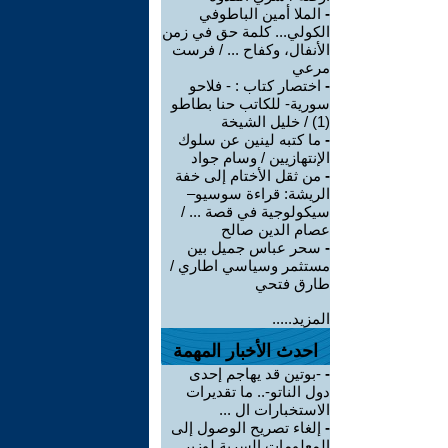
-
الملا أمين الباطوفي
الكولي... كلمة حق في زمن
الأنفال، وكفاح ... / فرست
مرعي
-
اختصار كتاب : - فلاحو
سورية- للكاتب حنا بطاطو
(1) / خليل الشيخة
-
ما كتبه لينين عن سلوك
الإنتهازيين / وسام جواد
-
من ثقل الأختام إلى خفة
الريشة: قراءة سوسيو–
سيكولوجية في قصة ... /
عصام الدين صالح
-
سحر عباس جميل بين
مستثمر وسياسي اطاري /
طارق فتحي
المزيد.....
احدث الأخبار المهمة
-
-بوتين قد يهاجم إحدى
دول الناتو-.. ما تقديرات
الاستخبارات ال ...
-
إلغاء تصريح الوصول إلى
المعلومات السرية لوزير