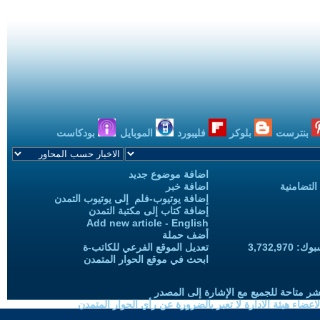
بنترست
بلوكر
فليبورد
الموبايل
بودكاست
اضافة موضوع جديد
التضامنية
اضافة خبر
إضافة يوتيوب-فلم إلى يوتيوب التمدن
إضافة كتاب إلى مكتبة التمدن
Add new article - English
أضف حملة
3,732,97
تعديل الموقع الفرعي للكاتب-ة
ابحث في موقع الحوار المتمدن
شر متاحة للجميع مع الإشارة إلى المصدر
ضاء هيئة الادارة لا تعبر بالضرورة عن رأي الحوار المتمدن