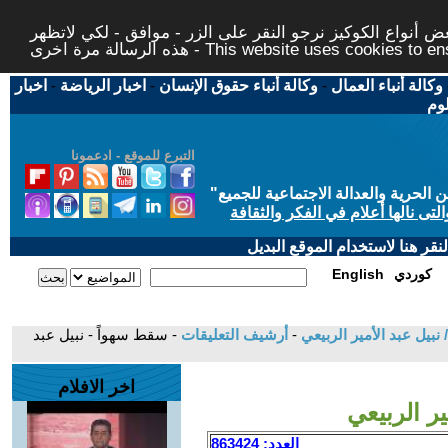
 أنواع الكوكيز نرجو النقر على الزر - موافق - لكي لاتظهر
This website uses cookies to ensure you ge
وكالة أنباء العمال
-
وكالة أنباء حقوق الإنسان
-
اخبار الرياضة
-
اخبار
لوم
التبرع للموقع - ادعمونا
حرية والعدالة الاجتماعية للجميع
"
تى نالها أعلام في الفكر والثقافة
قر هنا لاستخدام الموقع البديل
كوردي
English
 نبيل عبد الأمير الربيعي
-
أرشيف التعليقات
- سقط سهواً - نبيل عبد
اخر الافلام
ر الربيعي
العدد: 863424