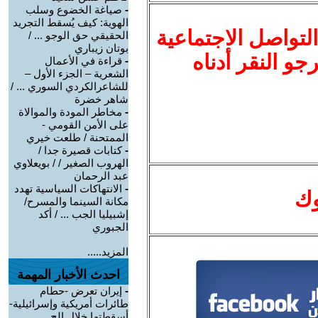
-
صياغة الخضوع وسلب
الهوية: كيف يُسقط التجريد
لتواصل الاجتماعية
الحقيقي حق الوجو ... /
بوتان زيباري
نرجو النقر أدناه
-
قراءة في الأعمال
الشعرية – الجزء الأول –
للشاعرالكردي السوري ... /
شاهر خضرة
-
مخاطر المودة والموالاة
على الأمن القومي -
الممتحنة / طلعت خيري
-
كتابات قصيرة جدا /
الهروب الصغير / / بويعلاوي
عبد الرحمان
-
الانتهاكات السياسية تهدد
وك
مكانة السينما والمسرح/
إشبيليا الجب ... / أكد
الجبوري
المزيد.....
احدث الأخبار المهمة
-
إيران تعرض -حطام
طائرات أمريكية وإسرائيلية-
أسقطتها خلال الح ...