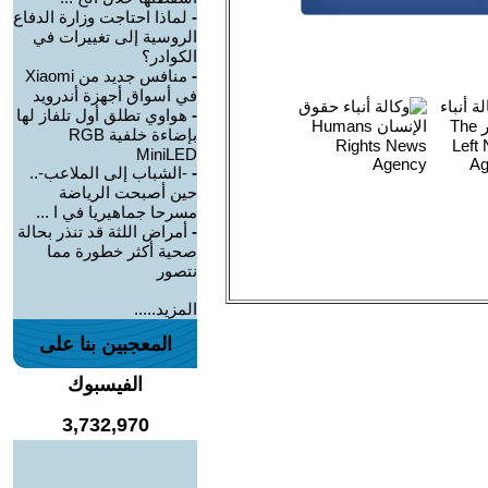
-
لماذا احتاجت وزارة الدفاع
الروسية إلى تغييرات في
الكوادر؟
-
منافس جديد من Xiaomi
في أسواق أجهزة أندرويد
-
هواوي تطلق أول تلفاز لها
بإضاءة خلفية RGB
MiniLED
-
-الشباب إلى الملاعب-..
حين أصبحت الرياضة
مسرحا جماهيريا في ا ...
-
أمراض اللثة قد تنذر بحالة
صحية أكثر خطورة مما
نتصور
المزيد.....
المعجبين بنا على
الفيسبوك
3,732,970