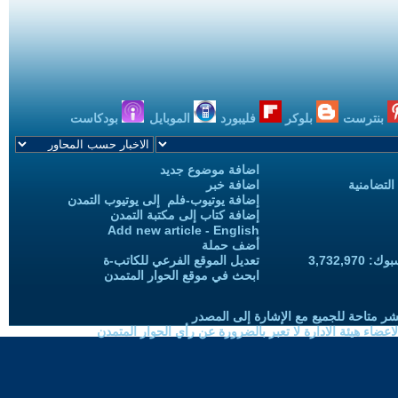
بنترست
بلوكر
فليبورد
الموبايل
بودكاست
اضافة موضوع جديد
التضامنية
اضافة خبر
إضافة يوتيوب-فلم إلى يوتيوب التمدن
إضافة كتاب إلى مكتبة التمدن
Add new article - English
أضف حملة
3,732,97
تعديل الموقع الفرعي للكاتب-ة
ابحث في موقع الحوار المتمدن
شر متاحة للجميع مع الإشارة إلى المصدر
ضاء هيئة الادارة لا تعبر بالضرورة عن رأي الحوار المتمدن