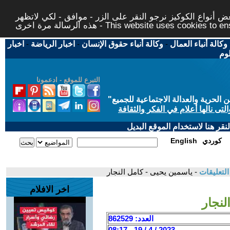
 أنواع الكوكيز نرجو النقر على الزر - موافق - لكي لاتظهر
This website uses cookies to ensure you ge
وكالة أنباء العمال
-
وكالة أنباء حقوق الإنسان
-
اخبار الرياضة
-
اخبار
لوم
التبرع للموقع - ادعمونا
حرية والعدالة الاجتماعية للجميع
"
تى نالها أعلام في الفكر والثقافة
قر هنا لاستخدام الموقع البديل
كوردي
English
لتعليقات
- ياسمين يحيى - كامل النجار
اخر الافلام
لنجار
العدد: 862529
2023 / 4 / 19 - 08:17