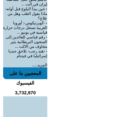
إيران في الت ...
-
حين يبدأ البلوغ قبل أوانه:
ماذا يقول الطب وهل من
علاج؟
-
-كوبرنيكوس-: أوروبا
الغربية تسجل درجات حرارة
قياسية في يونيو ...
-
رقم قياسي للعائدين إلى
السجون البريطانية يثير
مخاوف من الاكت ...
-
-هند رجب- تلاحق جنديا
إسرائيليا في فيتنام
المزيد.....
المعجبين بنا على
الفيسبوك
3,732,970