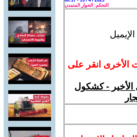
التحكم: الحوار المتمدن
لإيميل
ت الأخرى انقر على
 الأخير - كشكول
جار