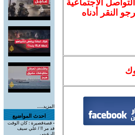
لتواصل الاجتماعية
نرجو النقر أدناه
وك
المزيد.....
احدث المواضيع
-
قصةقصيرة : كان الوقت
قد مر !! / علي سيف
الرعيني