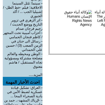
-
سينما: مُثل السينما
الاخلاقية؛ فيلم -خط الظل- /
إشبيليا الجب ... / أكد
الجبوري
-
اثر الزهري في تزوير
التاريخ ووضع الحديث /
رحيم فرحان صدام
-
أحزاب أميبية تحت المجهر
/ كاظم فنجان الحمامي
-
رسائل الى حنان في
الزمن الصعب (3) / حسين
علي الحمداني
-
الوطن ومحيطه والعالم
مصلحة مشتركة ومسؤولية
تجاه المستقبل. / هاشم
معتوق
المزيد.....
احدث الأخبار المهمة
-
العراق: تشكيل قيادة
عسكرية لضبط الأمن في
بادية الصحراء المحا ...
-
-لإرباك المشهد-.. حمد بن
جاسم يعلق على -مماطلة-