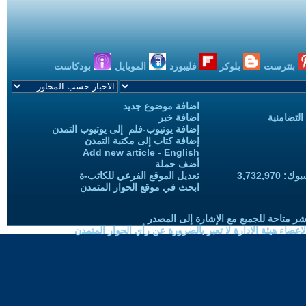
بنترست
بلوكر
فليبورد
الموبايل
بودكاست
اضافة موضوع جديد
التضامنية
اضافة خبر
إضافة يوتيوب-فلم إلى يوتيوب التمدن
إضافة كتاب إلى مكتبة التمدن
Add new article - English
أضف حملة
3,732,97
تعديل الموقع الفرعي للكاتب-ة
ابحث في موقع الحوار المتمدن
شر متاحة للجميع مع الإشارة إلى المصدر
ضاء هيئة الادارة لا تعبر بالضرورة عن رأي الحوار المتمدن