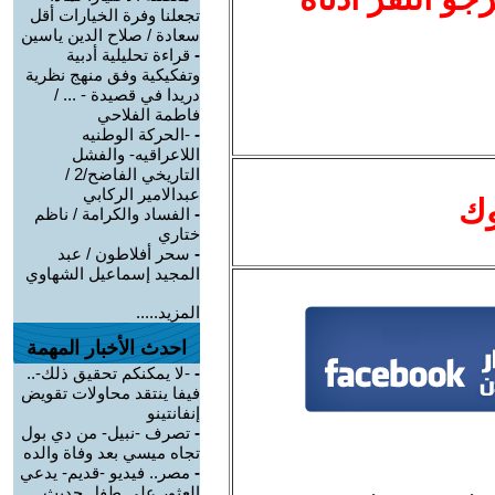
تجعلنا وفرة الخيارات أقل
سعادة / صلاح الدين ياسين
-
قراءة تحليلية أدبية
وتفكيكية وفق منهج نظرية
دريدا في قصيدة - ... /
فاطمة الفلاحي
-
-الحركة الوطنيه
اللاعراقيه- والفشل
التاريخي الفاضح/2 /
عبدالامير الركابي
وك
-
الفساد والكرامة / ناظم
ختاري
-
سحر أفلاطون / عبد
المجيد إسماعيل الشهاوي
المزيد.....
احدث الأخبار المهمة
-
-لا يمكنكم تحقيق ذلك-..
فيفا ينتقد محاولات تقويض
إنفانتينو
-
تصرف -نبيل- من دي بول
تجاه ميسي بعد وفاة والده
-
مصر.. فيديو -قديم- يدعي
العثور على طفل حديث