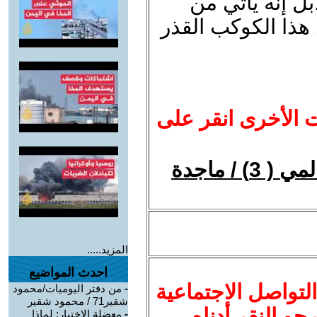
ل إنه يأتي من
هذا الكوكب القذر
ت الأخرى انقر على
الدعوة لإنشاء تحالف عربي عالمي ( 3) / ماجدة
المزيد.....
احدث المواضيع
لتواصل الاجتماعية
-
من دفتر اليوميات/محمود
شقير71 / محمود شقير
نرجو النقر أدناه
-
معضلة الاختيار: لماذا