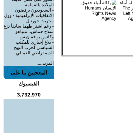
الولادة بالقمامة ...
-
السعوديون يرفضون
الاتفاقيات الإبراهيمية - وول
ستريت جورنال
-
رغم اشتراطهما سابقاً نزع
سلاح حماس.. نتنياهو
وكاتس يوافقان س ...
-
بلاغ إخباري للمكتب
السياسي لحزب النهج
الديمقراطي العمالي
المزيد.....
المعجبين بنا على
الفيسبوك
3,732,970