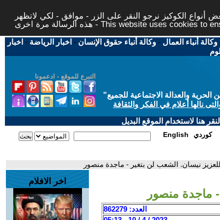
 أنواع الكوكيز نرجو النقر على الزر - موافق - لكي لاتظهر
This website uses cookies to ensure you ge
وكالة أنباء العمال
-
وكالة أنباء حقوق الإنسان
-
اخبار الرياضة
-
اخبار
لوم
التبرع للموقع - ادعمونا
حرية والعدالة الاجتماعية للجميع
"
تى نالها أعلام في الفكر والثقافة
قر هنا لاستخدام الموقع البديل
كوردي
English
للعزيز نيسان. الشعب لن بتغير - ماجدة منصور
اخر الافلام
- ماجدة منصور
العدد: 862279
2023 / 4 / 10 - 05:13