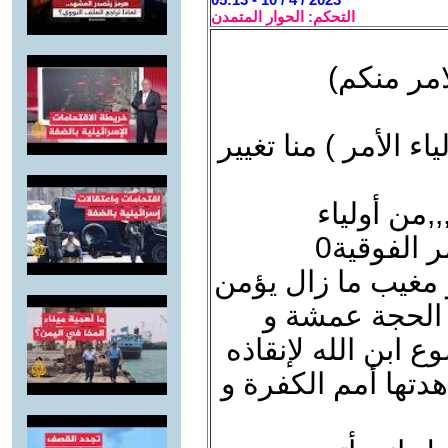
التحكم: الحوار المتمدن
امر منكم)
ياء الأمر ) منا تغيير
,,من أولياء
ر الفوقية0
 مغيب ما زال يؤمن
ت الحجة عمشة و
ابن الله لإنقاذه
هدتها أمم الكفرة و