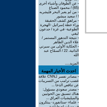
-
عن الطوفان وأشياء أخرى
(65) / محمود الصباغ
-
من لم يعبر البحر فليشربه
! / سعيد مبشور
-
مراهق كشف الحقيقة
وراء خطة إسرائيل -الهجرة
الطوعية- في غزة / جدعون
ليفي
-
نتيجة التدهور المستمر /
علاء الدين الظاهر
-
الحكاية الأولى من سيرتي
الذاتية، 22 / السمّاح عبد
الله
المزيد.....
احدث الأخبار المهمة
-
مصادر تفسر لـCNN علاقة
غضب ترامب من التسريبات
عن تناقص الذخا ...
-
مصدر سعودي مسؤول:
هناك تنسيق بين الحوثيين
والميليشيات العراق ...
-
علماء -ستانفورد- يبتكرون
فيروسات اصطناعية