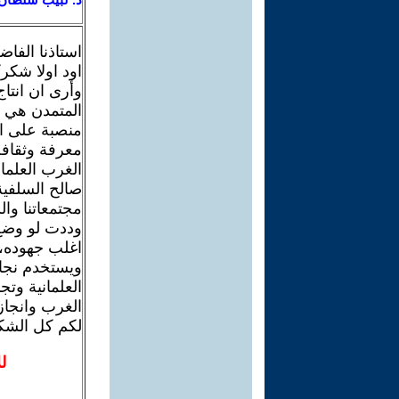
استاذنا الفاض
اود اولا شكرك
وأرى ان انتا
المتمدن هي وا
منصبة على ال
معرفة وثقافة
الغرب العلما
صالح السلفية
مجتمعاتنا وال
وددت لو وضع 
اغلب جهوده، 
ويستخدم نجاح
العلمانية وتج
الغرب وانجازا
لكم كل الشك
ل