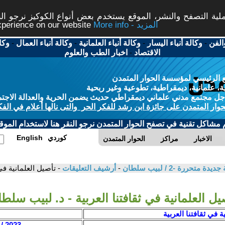
ة التصفح والنشر، الموقع يستخدم بعض أنواع الكوكيز نرجو النق
More info - المزيد
experience on our website
الفن
-
وكالة أنباء اليسار
-
وكالة أنباء العلمانية
-
وكالة أنباء العمال
-
وكا
الاقتصاد
-
اخبار الطب والعلوم
 الرئيسي لمؤسسة الحوار المتمدن
، علمانية، ديمقراطية، تطوعية وغير ربحية
ل مجتمع مدني علماني ديمقراطي حديث يضمن الحرية والعدالة الاجتم
حوار المتمدن على جائزة ابن رشد للفكر الحر والتى نالها أعلام في الفك
م مشاكل تقنية في تصفح الحوار المتمدن نرجو النقر هنا لاستخدام الموقع
كوردي
English
الاخبار
مراكز
الحوار المتمدن
تحررة -2 / لبيب سلطان
-
أرشيف التعليقات
- تأصيل العلمانية في
يل العلمانية في ثقافتنا العربية - د. لبيب سلط
ة في ثقافتنا العربية
2023 / 3 / 30 - 01:59