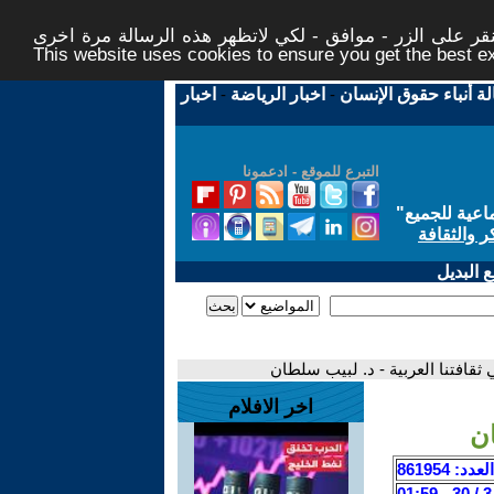
ر على الزر - موافق - لكي لاتظهر هذه الرسالة مرة اخرى -
This website uses cookies to ensure you get the best 
لة أنباء حقوق الإنسان
-
اخبار الرياضة
-
اخبار
التبرع للموقع - ادعمونا
اعية للجميع
"
ر والثقافة
 البديل
 ثقافتنا العربية - د. لبيب سلطان
اخر الافلام
ان
العدد: 861954