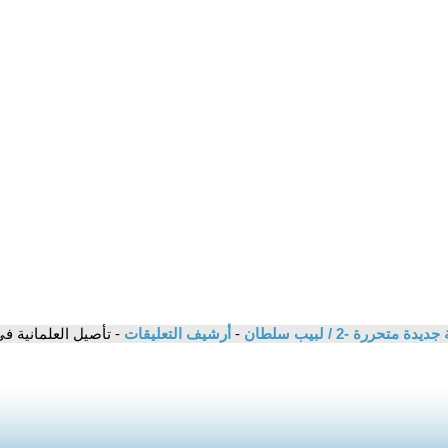
تحررة -2 / لبيب سلطان
-
أرشيف التعليقات
- تأصيل العلمانية في