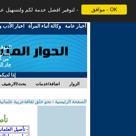
موافق - OK
لتوفير افضل خدمة لكم ولتسهيل عملي
أخبار عامة
-
وكالة أنباء المرأة
-
اخبار الأدب و
الموقع
يسارية
"من أج
حاز ال
إذا لديك
الزوار
اضافة/خدمات
بحث/الارشيف
الصفحة الرئيسية
-
نحو خلق ثقافةعربية علمانية جديدة م
تأص
- تأصيل العلماني
د. لبيب سلطان