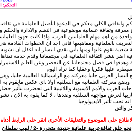
التحكم: ا
ل
م واتفاقي الكلي معكم في الدعوة لتأصيل العلمانية في ثقافتنا 
ج معرفة وثقافة علمانية موضوعية في النظم والادارة والحكم و
حدة من اهم مهام العلمانيين العرب، واذا كانت جهود العلمانيي
تعريف بالعلمانية ومفاهيمها فاني اجد ان الخطوات القادمة هي 
 شعبية تقوم عليها ومنها يأتي نقدي لليسار انه اغفل ان تشويه
نية اضر بنشر الثقافة العلمانية في مجتمعاتنا وقدم خدمة تمنا
 وهدفها في فصل مجتمعاتنا عن التحضر وعن العالم للاستمرا
سيطرة عليها فكريا وعقليا كما نراه اليوم
اليسار العربي جانبا معركته مع الراسمالية العالمية جانبا، و
ويضع معركته العلمانية مع السلفية اولا ،اي عكس مايقوم به ال
ات الغرب والامم الاسيوية واللاتينية التي تحضرت بتأثير حضا
اربها لغرض مواجهة السلفية وضدها ، لا كما يقوم به الان ، تش
ته تحت تأثير الايديولوجيا
ر والتق
لاطلاع على الموضوع والتعليقات الأخرى انقر على الرابط أدناه:
نحو خلق ثقافةعربية علمانية جديدة متحررة -2 / لبيب سلطان