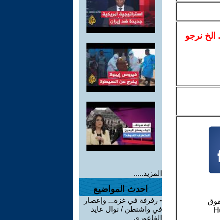
.. الخ نرجو
المزيد.....
احدث المواضيع
-
رفرفة في غزة... وإعصار
في واشنطن / نوال عايد
الفاعوري