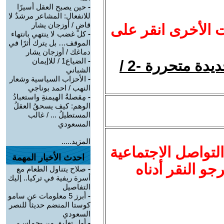
-
حين يصبح العقل أسيرًا
للانفعال: المشاعر مرشدٌ لا
قاضٍ / أوزجان يشار
ت الأخرى انقر على
-
كل غضب لا ينتهي بانتهاء
الموقف… بل يترك أثرًا في
دماغك / أوزجان يشار
-
الضياع1 / للاإيمان
نحو خلق ثقافةعربية علمانية جديدة متحررة -2 /
الشباني
-
الأحزاب السياسية وشعار
النهب / احمد بوناجي
-
مِقصلةُ الهيمنةِ واستعبادُ
الوهم: كيف يسحقُ العقلُ
المستطيلُ ... / غالب
المسعودي
المزيد.....
لتواصل الاجتماعية
احدث الأخبار المهمة
نرجو النقر أدناه
-
صلاح يتناول الطعام مع
أسرة ريفية في تركيا.. إليك
التفاصيل
-
أبرز 5 معلومات عن سامو
كوستا المنضم حديثاً للنصر
السعودي
-
أول تعليق من -حماس-