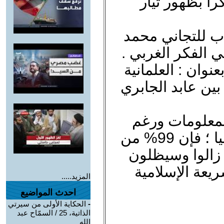
را بظهور تيار
اب للتجاني محمد
ي الفكر الغربي .
وان : العلمانية
بين عابد الجابري
لمعلومات ورغم
ملايين المؤهلين تأهيلا (علميا) عاليا ؛ فإن 99% من
 زالوا وسيظلون
يعة الإسلامية
المزيد.....
احدث المواضيع
-
الحكاية الأولى من سيرتي
الذاتية، 25 / السمّاح عبد
الله