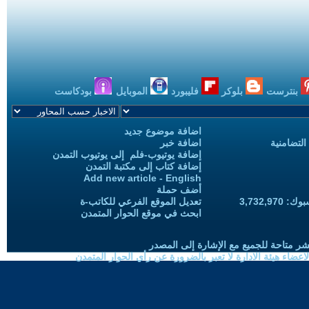
بنترست
بلوكر
فليبورد
الموبايل
بودكاست
اضافة موضوع جديد
التضامنية
اضافة خبر
إضافة يوتيوب-فلم إلى يوتيوب التمدن
إضافة كتاب إلى مكتبة التمدن
Add new article - English
أضف حملة
3,732,97
تعديل الموقع الفرعي للكاتب-ة
ابحث في موقع الحوار المتمدن
شر متاحة للجميع مع الإشارة إلى المصدر
ضاء هيئة الادارة لا تعبر بالضرورة عن رأي الحوار المتمدن