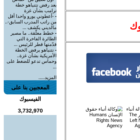
بعد رفض نتنياهو خطة
ترامب بشأن غزة
-
-أعطوني يورو واحدا أقل
من راتب المدرب السابق-..
وك
مالديني يكشف ...
-
خطط معلّقة.. ما مصير
الطائرة الفاخرة التي
قدّمتها قطر للرئيس ...
-
نتنياهو يرفض الخطة
الأمريكية بشأن غزة..
وحماس تدعو للضغط على
...
المزيد.....
المعجبين بنا على
الفيسبوك
3,732,970