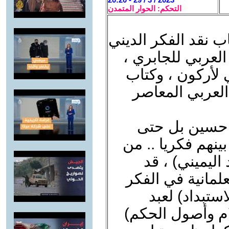
التحكم: الحوار المتمدن
ب نقد الفكر الديني
لعربي للجابري ،
 لأركون ، وكتاب
العربي المعاصر
 حسين بل حتى
ينهم فكريا .. من
ليميني) ، قد
علمانية في الفكر
ستبداد) لعبد
ام وأصول الحكم)