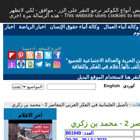
 أنواع الكوكيز نرجو النقر على الزر - موافق - لكي لاتظهر
This website uses cookies to ensure you ge
وكالة أنباء العمال
-
وكالة أنباء حقوق الإنسان
-
اخبار الرياضة
-
اخبار
لوم
التبرع للموقع - ادعمونا
حرية والعدالة الاجتماعية للجميع
"
تى نالها أعلام في الفكر والثقافة
قر هنا لاستخدام الموقع البديل
كوردي
English
قات
- تأصيل العلمانية في الفكر العربي المعاصر 2 - محمد بن زكري
اخر الافلام
 زكري
العدد: 861949
2023 / 3 / 29 - 20:20