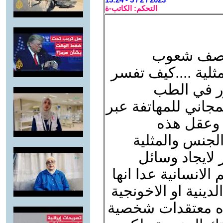
التحكم: الكاتب-ة
 بوصف شعوب
ثلية ....كيف تفسر
ور في الطب
مجاني للمهاتفة عبر
 وعقل هذه
لجنس والمثلية
 لايجاد وسائل
الانسانية عدا انها
دينية او الاخونجية
هذه معتقدات شخصية