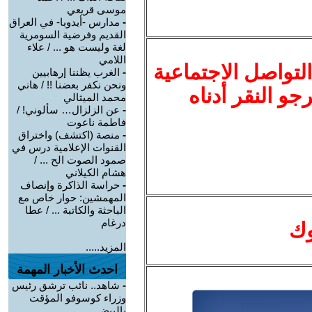
موسى قريعي
-
مدارس -أيدوبا- في العراق
القديم وفرضية السومرية
لغة وليست هو ... / علاء
اللامي
لتواصل الاجتماعية
-
الغرب يظننا إرهابيين
ونحن نكفر بعضنا !! / هاني
نرجو النقر أدناه
محمد الميثالي
-
عن الزلزال… سألوني! /
فاطمة ناعوت
-
منصة (اكتشف) واختراق
القنوات الإعلامية درس في
صمود الصوت الح ... /
هشام الكيلاني
-
حراسة الذاكرة وإنصاف
المهمشين: حوار خاص مع
الباحثة والكاتبة ... / عطا
درغام
وك
المزيد.....
احدث الأخبار المهمة
-
شاهد.. نائب ترشق رئيس
وزراء كوسوفو المؤقت
بالبيض