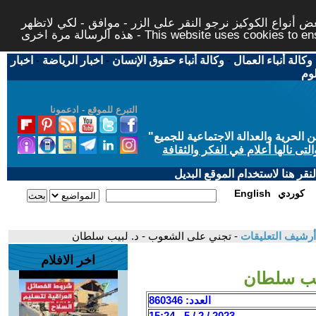
 أنواع الكوكيز نرجو النقر على الزر - موافق - لكي لاتظهر
This website uses cookies to ensure you ge
وكالة أنباء العمال
-
وكالة أنباء حقوق الإنسان
-
اخبار الرياضة
-
اخبار
لوم
التبرع للموقع - ادعمونا
حرية والعدالة الاجتماعية للجميع
"
تى نالها أعلام في الفكر والثقافة
قر هنا لاستخدام الموقع البديل
كوردي
English
أرشيف التعليقات
- تجني على الشعوب - د. لبيب سلطان
اخر الافلام
يب سلطان
العدد: 860346
2023 / 2 / 5 - 15:24