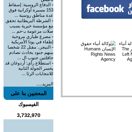
-
الدفاع الروسية: إسقاط
153 مسيرة أوكرانية فوق
عدة مناطق روسية ...
-
الشرطة البريطانية تحقق
مع مؤسسة خيرية بسبب
صلات مزعومة بـ-حم ...
-
مصرع طياري مروحية
إطفاء في يوتا الأمريكية
-
النيجر.. مقتل 22 شخصا
بينهم جنود بحادث تصادم
حافلتين جنوب ال ...
-
استطلاع رأي: أردوغان قد
يخسر الجولة الثانية
للانتخابات الرئا ...
المزيد.....
المعجبين بنا على
الفيسبوك
3,732,970