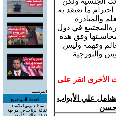
اتك الجنسية ولكن
ترام ما تعتقد به
علم والمبادرة
ارةالمجتمع في دول
محاسبتها وفق هذه
عالم وفهمه وليس
ين والثورجية
ت الأخرى انقر على
المزيد.....
لشامل علي الأبواب
احدث المواضيع
محسن
-
لماذا لا نوثق أعلامنا؟
ثقافة الرثاء... في مواجهة
ثقافة الذاك ... / أحمد