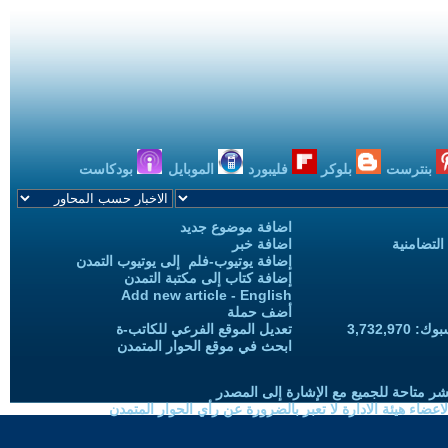
بنترست
بلوكر
فليبورد
الموبايل
بودكاست
اضافة موضوع جديد
التضامنية
اضافة خبر
إضافة يوتيوب-فلم إلى يوتيوب التمدن
إضافة كتاب إلى مكتبة التمدن
Add new article - English
أضف حملة
3,732,97
تعديل الموقع الفرعي للكاتب-ة
ابحث في موقع الحوار المتمدن
شر متاحة للجميع مع الإشارة إلى المصدر
ضاء هيئة الادارة لا تعبر بالضرورة عن رأي الحوار المتمدن