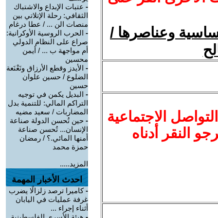
-
عتبات الإبداع والاشتباك
الثقافي: رحلة الإتلاتي بين
منصات الن ... / عطا درغام
ساسية وعناصرها /
-
الحرب الروسية الأوكرانية:
صراع على النظام الدولي
لح
أم مواجهة ب ... / أيمن
محسين
-
الأيدز وقطع الأرزاق ونَعْنَعة
الضلوع / حسين علوان
حسين
-
البديل يكمن في توجيه
التراكم المالي: للتنمية بدل
المضاربات / سعيد مضيه
لتواصل الاجتماعية
-
حين تُحسن الدولة صناعة
نرجو النقر أدناه
الإنسان... تُحسن صناعة
أمنها المائي.؟ / رمضان
حمزة محمد
المزيد.....
احدث الأخبار المهمة
-
كاميرا ترصد زلزالًا يضرب
غرفة عمليات في اليابان
أثناء إجراء ...
-
هيئة الأسرى الفلسطينية