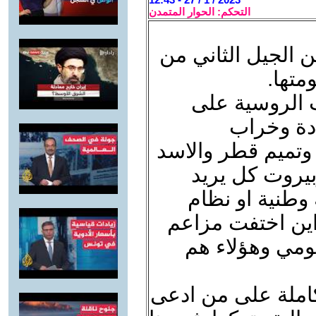
التحكم: الحوار المتمدن
 الجيل الثاني من
متها.
ب الروسية على
ادة وخراب
 وتميم قطر والاسد
بيروت كل يريد
 وطنية او نظام
اين اختفت مزاعم
قومي وهؤلاء هم
املة على من ادعى