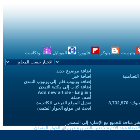
بنترست
بلوكر
فليبورد
الموبايل
بودكاست
اضافة موضوع جديد
التضامنية
اضافة خبر
إضافة يوتيوب-فلم إلى يوتيوب التمدن
إضافة كتاب إلى مكتبة التمدن
Add new article - English
أضف حملة
3,732,97
تعديل الموقع الفرعي للكاتب-ة
ابحث في موقع الحوار المتمدن
شر متاحة للجميع مع الإشارة إلى المصدر
ضاء هيئة الادارة لا تعبر بالضرورة عن رأي الحوار المتمدن