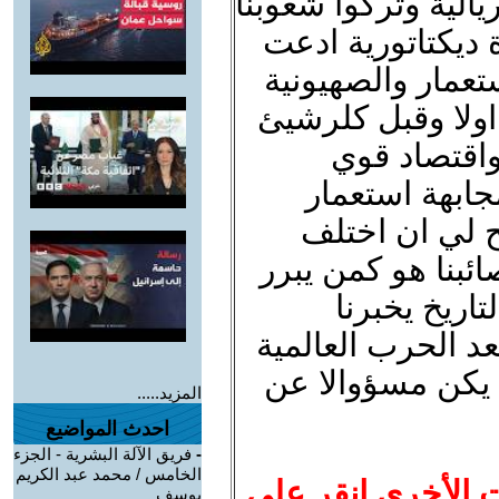
يالية وتركوا شعوبنا
ديكتاتورية ادعت
ستعمار والصهيونية
اولا وقبل كلرشيئ
واقتصاد قوي
ابهة استعمار
ح لي ان اختلف
ئبنا هو كمن يبرر
تاريخ يخبرنا
د الحرب العالمية
م يكن مسؤوالا عن
المزيد.....
احدث المواضيع
-
فريق الآلة البشرية - الجزء
الخامس / محمد عبد الكريم
ت الأخرى انقر على
يوسف