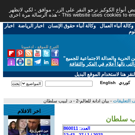
 أنواع الكوكيز نرجو النقر على الزر - موافق - لكي لاتظهر
This website uses cookies to ensure you ge
وكالة أنباء العمال
-
وكالة أنباء حقوق الإنسان
-
اخبار الرياضة
-
اخبار
لوم
التبرع للموقع - ادعمونا
حرية والعدالة الاجتماعية للجميع
"
تى نالها أعلام في الفكر والثقافة
قر هنا لاستخدام الموقع البديل
كوردي
English
 التعليقات
- بيان ادانة للعالم-2 - د. لبيب سلطان
اخر الافلام
العدد: 860011
2023 / 1 / 27 - 12:43