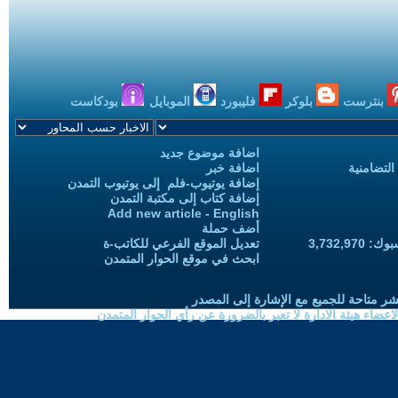
بنترست
بلوكر
فليبورد
الموبايل
بودكاست
اضافة موضوع جديد
التضامنية
اضافة خبر
إضافة يوتيوب-فلم إلى يوتيوب التمدن
إضافة كتاب إلى مكتبة التمدن
Add new article - English
أضف حملة
3,732,97
تعديل الموقع الفرعي للكاتب-ة
ابحث في موقع الحوار المتمدن
شر متاحة للجميع مع الإشارة إلى المصدر
ضاء هيئة الادارة لا تعبر بالضرورة عن رأي الحوار المتمدن