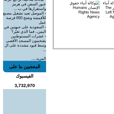
عبور السفن في هرمز
واستقرارها في ب ...
-
الموصل تعيد تشغيل مصنع
للأقمشة وتفتح 650 فرصة
عمل
-
السعودية على جبهتين في
اليمن.. فما الذي تغيّر؟
-
عشرات المستوطنين
يقتحمون المسجد الأقصى
وسط قيود مشددة على ال
...
المزيد.....
المعجبين بنا على
الفيسبوك
3,732,970