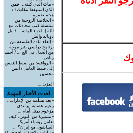
نرجو النقر أدناه
-
ماتَ الذي كنته… فمن
الذي استيقظ مكانك؟ /
هيثم ضمره
-
الخلاصة الروحية من
سلسلة كتب محادثات مع
الله | الجزء المائة ... / نيل
دونالد والش
-
إلغاء مادة الفلسفة من
برنامج دراسي يثير موجة
من الجدل في الج ... / أحمد
وك
رباص
-
الرواقية: من ضبط النفس
إلى ضبط العامل / أيمن
محسين
المزيد.....
احدث الأخبار المهمة
-
بعد تسلّمه من الإمارات..
زعيم عصابة أيرلندي
مزعوم يمثل أمام ...
-
مسيرة من التوتر.. كيف
تعامل رؤساء أمريكا
السابقون مع إيران؟ ...
-
بيانات ملاحية: تراجع حركة