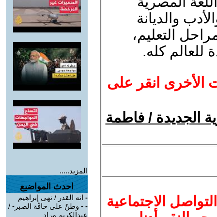
للغة المصرية
لأدب والديانة
راحل التعليم،
ة للعالم كله.
ت الأخرى انقر على
ية الجديدة / فاطمة
المزيد.....
احدث المواضيع
لتواصل الاجتماعية
-
انه القدر / نهى إبراهيم
-
- وطنٌ على حافّة الصبر- /
عبدالكريم مراد