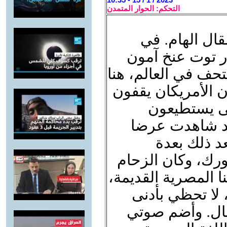
التحكم: الحوار المتمدن
ال الهام. في
 توت عنخ آمون
تحف في العالم، هنا
 الأمريكان يقفون
تى يستطيعون
قد شاهدت عرضا
عد ذلك بعدة
رك، وكان الزحام
ا المصرية القديمة،
 لا تحظي بأدنى
مقال. وأضم صوتي