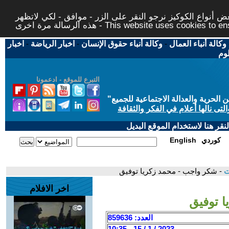
 أنواع الكوكيز نرجو النقر على الزر - موافق - لكي لاتظهر
This website uses cookies to ensure you ge
وكالة أنباء العمال
-
وكالة أنباء حقوق الإنسان
-
اخبار الرياضة
-
اخبار
لوم
التبرع للموقع - ادعمونا
حرية والعدالة الاجتماعية للجميع
"
تى نالها أعلام في الفكر والثقافة
قر هنا لاستخدام الموقع البديل
كوردي
English
ت
- شكر واجب - محمد زكريا توفيق
اخر الافلام
 توفيق
العدد: 859636
2023 / 1 / 15 - 10:35