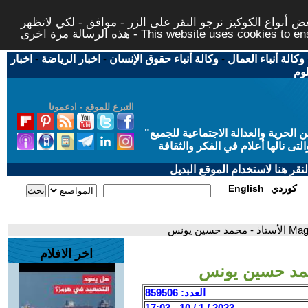
 أنواع الكوكيز نرجو النقر على الزر - موافق - لكي لاتظهر
This website uses cookies to ensure you ge
وكالة أنباء العمال
-
وكالة أنباء حقوق الإنسان
-
اخبار الرياضة
-
اخبار
لوم
التبرع للموقع - ادعمونا
حرية والعدالة الاجتماعية للجميع
"
تى نالها أعلام في الفكر والثقافة
قر هنا لاستخدام الموقع البديل
كوردي
English
اخر الافلام
العدد: 859506
2023 / 1 / 10 - 17:03