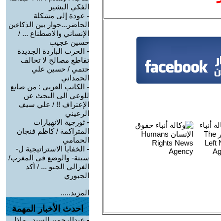
الفكي البشير
-
عودة إلى مشكلة
الحاضر...حوار بين الذكاءين
الإنساني والاصطناع ... /
حسين عجيب
-
الحرب الباردة الجديدة
تقاطع مصالح لا تحالف
حتمي / حسين علي
الحمداني
-
الكاتب العربي : من صانع
للوعي الى البحث عن
الإعتراف !! / علي سيف
الرعيني
-
ثورچية الانهيارات
المتراكمة / كاظم فنجان
الحمامي
-
الخفايا الاستراتيجية ل-
سبتة- والوضع في المغرب/
الغزالي الجبو ... / أكد
الجبوري
المزيد.....
احدث الأخبار المهمة
-
عبدالرحمن السيد.. ماذا