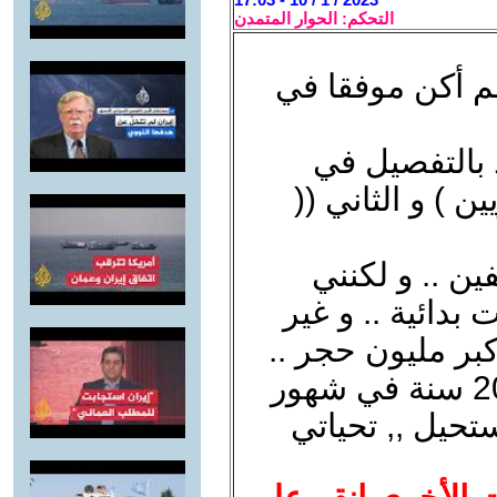
التحكم: الحوار المتمدن
م أكن موفقا في
بالتفصيل في
ن ) و الثاني ((
ين .. و لكنني
 بدائية .. و غير
كبر مليون حجر ..
وزن الأصغر منها طنين في مدة 20 سنة في شهور
تحيل ,, تحياتي