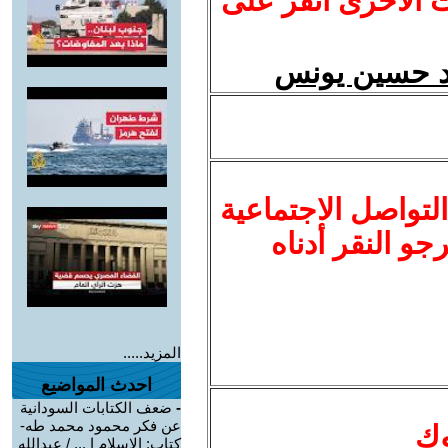
ت الأخرى انقر على
حمد حسين يونس
لتواصل الاجتماعية
نرجو النقر أدناه
المزيد.....
احدث المواضيع
-
ضعف الكتابات السودانية
عن فكر محمود محمد طه-
وك
كتاب: الإسلام ا ... / عبدالله