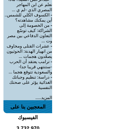
نعلم عن ابن المهاجر
المصري الذي -لم ي ...
-
الكسوف الكلي للشمس..
أين يمكنك مشاهدته؟
-
من الخصومة إلى
الشراكة: كيف توسّع
التعاون الدفاعي بين مصر
وت ...
-
عشرات القتلى ومخاوف
من انهيار الهدنة: الحوثيون
يصعّدون هجمات ...
-
ترامب يعتقد أن الحرب
-ستنتهي قريبا جدا-
والسعودية تتوقع هجما ...
-
دراسة: تنظيم وجباتك
الغذائية يؤثر على صحتك
النفسية
المزيد.....
المعجبين بنا على
الفيسبوك
3,732,970