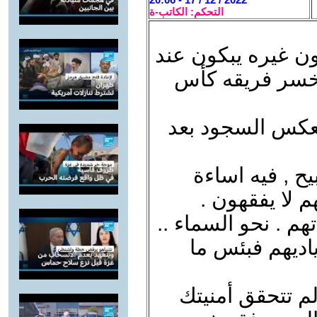
التحكم: الكاتب-ة
ون غيره يبكون عند
ا خسر فريقه كأس
 بعكس السجود بعد
ح , فيه اساءة
م لا يفقهون .
هم . نحو السماء ..
ياديهم فبئس ما
 / 2 : للأسف لم تتحقق أمنيتك