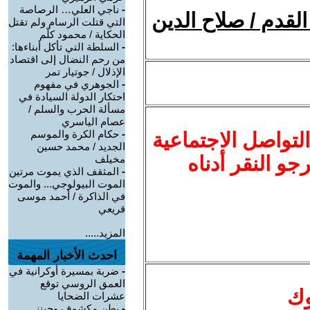
-
ناجي العلي… الرصاصة
قدم / صلاح الدين
التي قتلت الرسام ولم تقتل
الحكاية / محمود كلّم
-
السلطة التي تأكل أبناءها:
من رحم النضال إلى اقتصاد
الإذلال / جوتيار تمر
-
الجوهري في مفهوم
احتكار الدولة السيادة في
مسألة الحرب والسلم /
عصام الياسري
-
حكام الكرة والموسم
لتواصل الاجتماعية
الجديد / محمد حسين
نرجو النقر أدناه
مخيلف
-
المثقف الذي يموت مرتين
الموت البيولوجي... والموت
في الذاكرة / أحمد موسى
قريعي
المزيد.....
احدث الأخبار المهمة
-
ضربة بمسيرة أوكرانية في
العمق الروسي توقع
وك
عشرات الضحايا
-
بطن مكشوف وجينز