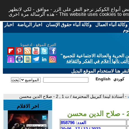
 أنواع الكوكيز نرجو النقر على الزر - موافق - لكي لاتظهر
This website uses cookies to ensure you ge
وكالة أنباء العمال
-
وكالة أنباء حقوق الإنسان
-
اخبار الرياضة
-
اخبار
لوم
التبرع للموقع - ادعمونا
حرية والعدالة الاجتماعية للجميع
"
تى نالها أعلام في الفكر والثقافة
قر هنا لاستخدام الموقع البديل
كوردي
English
ت
- أستاذة ليندا كبرييل المحترمة / ت 1 , 2 - صلاح الدين محسن
اخر الافلام
العدد: 858796
2022 / 12 / 17 - 20:06