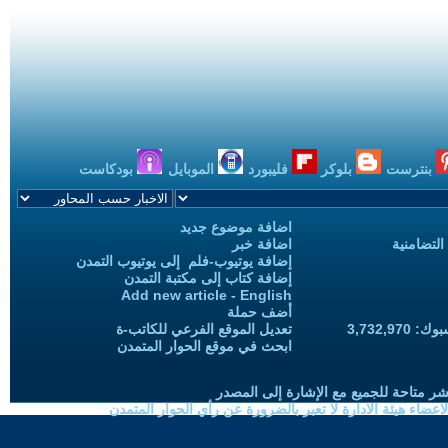
بنترست
بلوكر
فليبورد
الموبايل
بودكاست
اضافة موضوع جديد
التضامنية
اضافة خبر
إضافة يوتيوب-فلم إلى يوتيوب التمدن
إضافة كتاب إلى مكتبة التمدن
Add new article - English
أضف حملة
3,732,97
تعديل الموقع الفرعي للكاتب-ة
ابحث في موقع الحوار المتمدن
شر متاحة للجميع مع الإشارة إلى المصدر
ضاء هيئة الادارة لا تعبر بالضرورة عن رأي الحوار المتمدن