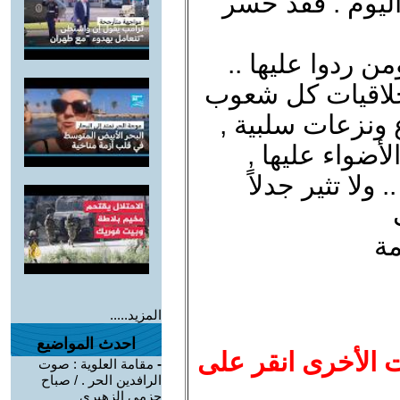
اليوم . فقد خسر
ن ردوا عليها ..
أخلاقيات كل شعوب
ع ونزعات سلبية ,
أضواء عليها ,
ولا تثير جدلاً
مة
المزيد.....
احدث المواضيع
ت الأخرى انقر على
-
مقامة العلوية : صوت
الرافدين الحر . / صباح
حزمي الزهيري