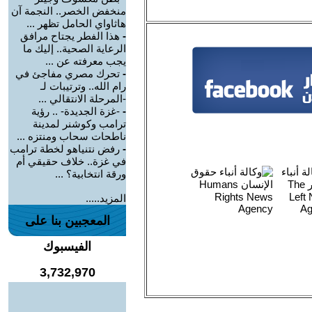
منخفض الخصر.. النجمة آن
هاثاواي الحامل تظهر ...
-
هذا الفطر يجتاح مرافق
الرعاية الصحية.. إليك ما
يجب معرفته عن ...
-
تحرك مصري مفاجئ في
رام الله.. وترتيبات لـ
-المرحلة الانتقالي ...
-
-غزة الجديدة- .. رؤية
ترامب وكوشنر لمدينة
ناطحات سحاب ومنتزه ...
-
رفض نتنياهو لخطة ترامب
في غزة.. خلاف حقيقي أم
ورقة انتخابية؟ ...
المزيد.....
المعجبين بنا على
الفيسبوك
3,732,970