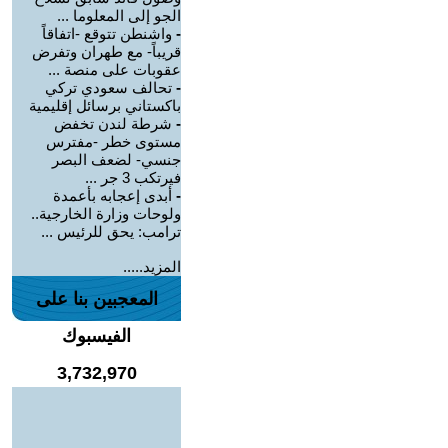
الجو إلى المعلوما ...
-
واشنطن تتوقع -اتفاقاً
قريباً- مع طهران وتفرض
عقوبات على منصة ...
-
تحالف سعودي تركي
باكستاني برسائل إقليمية
-
شرطة لندن تخفض
مستوى خطر -مفترس
جنسي- لضعف البصر
فيرتكب 3 جر ...
-
أبدى إعجابه بأعمدة
ولوحات وزارة الخارجية..
ترامب: يحق للرئيس ...
المزيد.....
المعجبين بنا على
الفيسبوك
3,732,970