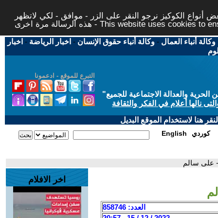
 أنواع الكوكيز نرجو النقر على الزر - موافق - لكي لاتظهر
This website uses cookies to ensure you ge
وكالة أنباء العمال
-
وكالة أنباء حقوق الإنسان
-
اخبار الرياضة
-
اخبار
لوم
التبرع للموقع - ادعمونا
حرية والعدالة الاجتماعية للجميع
"
تى نالها أعلام في الفكر والثقافة
قر هنا لاستخدام الموقع البديل
كوردي
English
 - على سالم
اخر الافلام
لم
العدد: 858746
2022 / 12 / 15 - 20:57