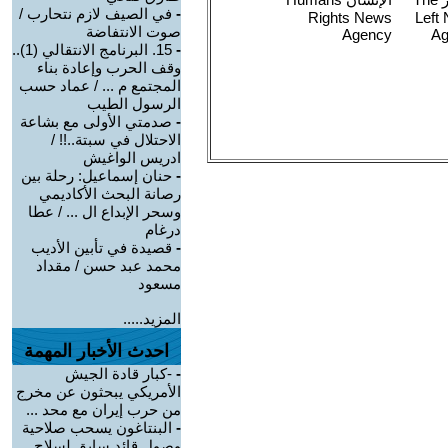
-
في الصيف لازم نتحارب /
صوت الانتفاضة
-
15. البرنامج الانتقالي (1)..
وقف الحرب وإعادة بناء
المجتمع م ... / عماد حسب
الرسول الطيب
-
صدمتي الأولى مع بشاعة
الاحتلال في سبتة..!! /
ادريس الواغيش
-
حنان إسماعيل: رحلة بين
رصانة البحث الأكاديمي
وسحر الإبداع ال ... / عطا
درغام
-
قصيدة في تأبين الأديب
محمد عبد حسن / مقداد
مسعود
المزيد.....
احدث الأخبار المهمة
-
-كبار قادة الجيش
الأمريكي يبحثون عن مخرج
من حرب إيران مع محد ...
-
البنتاغون يسحب صلاحية
وصول قائد سابق لسلاح