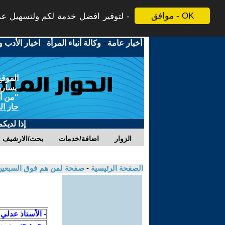
موافق - OK
لتوفير افضل خدمة لكم ولتسهيل عملي
أخبار عامة
-
وكالة أنباء المرأة
-
اخبار الأدب و
الموقع
يسارية
"من أج
حاز ال
إذا لديك
الزوار
اضافة/خدمات
بحث/الارشيف
الصفحة الرئيسية
-
صفحة لمن هم فوق السبعي
- الأستاذ عدلي
محمد حسين يو