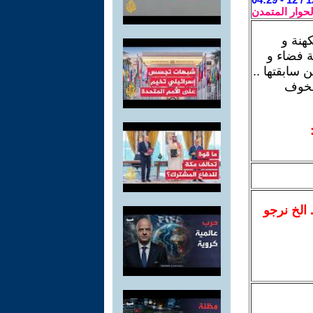
لحوار المتمدن
هنة و
ة فضاء و
ن سابقتها ..
الخوف
.. الخ نرجو