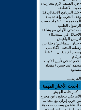
-
في الصيف لازم نتحارب /
صوت الانتفاضة
-
15. البرنامج الانتقالي (1)..
وقف الحرب وإعادة بناء
المجتمع م ... / عماد حسب
الرسول الطيب
-
صدمتي الأولى مع بشاعة
الاحتلال في سبتة..!! /
ادريس الواغيش
-
حنان إسماعيل: رحلة بين
رصانة البحث الأكاديمي
وسحر الإبداع ال ... / عطا
درغام
-
قصيدة في تأبين الأديب
محمد عبد حسن / مقداد
مسعود
المزيد.....
احدث الأخبار المهمة
-
-كبار قادة الجيش
الأمريكي يبحثون عن مخرج
من حرب إيران مع محد ...
-
البنتاغون يسحب صلاحية
وصول قائد سابق لسلاح