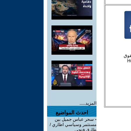
المزيد.....
احدث المواضيع
-
سحر عباس جميل بين
مستثمر وسياسي اطاري /
طارق فتحي