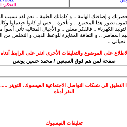
التحكم: ا
رتك و إضافتك الهامة .. و كلماتك الطيبة .. نعم لقد تسبب الك
ون تطور هذا المجتمع .. و تأخرة .. حتي لو كانوا حيعملوا وكال
وليد الكهرباء .. فالفكر مغلق .. و الأجيال المتتالية تأتي أسوأ م
عليم المعاصر .. و الثقافة المغايرة للوعظ الديني و التخلص من 
حياتي ..
لاطلاع على الموضوع والتعليقات الأخرى انقر على الرابط أدناه:
صفحة لمن هم فوق السبعين / محمد حسين يونس
ا
التعليق الى شبكات التواصل الاجتماعية الفيسبوك
، التويتر ....
النقر أدناه
تعليقات الفيسبوك