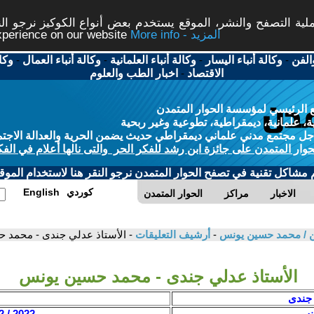
ة التصفح والنشر، الموقع يستخدم بعض أنواع الكوكيز نرجو النق
More info - المزيد
experience on our website
الفن
-
وكالة أنباء اليسار
-
وكالة أنباء العلمانية
-
وكالة أنباء العمال
-
وكا
الاقتصاد
-
اخبار الطب والعلوم
 الرئيسي لمؤسسة الحوار المتمدن
، علمانية، ديمقراطية، تطوعية وغير ربحية
ل مجتمع مدني علماني ديمقراطي حديث يضمن الحرية والعدالة الاجتم
حوار المتمدن على جائزة ابن رشد للفكر الحر والتى نالها أعلام في الفك
م مشاكل تقنية في تصفح الحوار المتمدن نرجو النقر هنا لاستخدام الموقع
كوردي
English
الاخبار
مراكز
الحوار المتمدن
ن / محمد حسين يونس
-
أرشيف التعليقات
- الأستاذ عدلي جندى - محمد 
الأستاذ عدلي جندى - محمد حسين يونس
 جندى
نس
2022 / 12 / 12 - 04:29