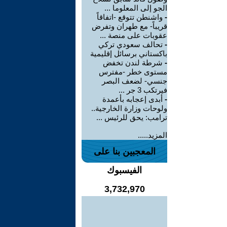
الجو إلى المعلوما ...
-
واشنطن تتوقع -اتفاقاً
قريباً- مع طهران وتفرض
عقوبات على منصة ...
-
تحالف سعودي تركي
باكستاني برسائل إقليمية
-
شرطة لندن تخفض
مستوى خطر -مفترس
جنسي- لضعف البصر
فيرتكب 3 جر ...
-
أبدى إعجابه بأعمدة
ولوحات وزارة الخارجية..
ترامب: يحق للرئيس ...
المزيد.....
المعجبين بنا على
الفيسبوك
3,732,970