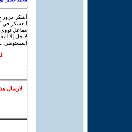
أشكر مرور حض
العسكر في كم
مفاعل نووى لت
لا حل إلا الت
المستوطن .. ت
ل
لا
رسال
هذ