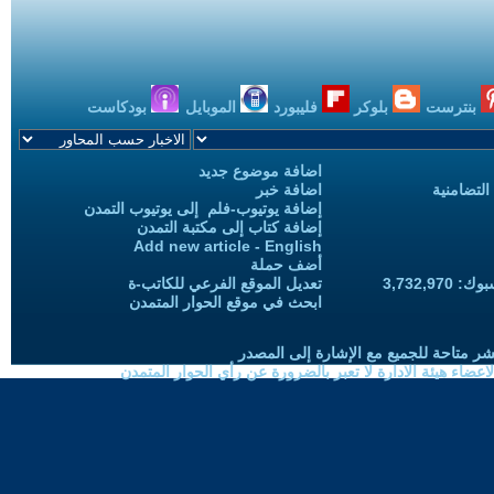
بنترست
بلوكر
فليبورد
الموبايل
بودكاست
اضافة موضوع جديد
التضامنية
اضافة خبر
إضافة يوتيوب-فلم إلى يوتيوب التمدن
إضافة كتاب إلى مكتبة التمدن
Add new article - English
أضف حملة
3,732,97
تعديل الموقع الفرعي للكاتب-ة
ابحث في موقع الحوار المتمدن
شر متاحة للجميع مع الإشارة إلى المصدر
ضاء هيئة الادارة لا تعبر بالضرورة عن رأي الحوار المتمدن