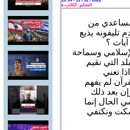
التحكم: الكاتب-ة
مساعدي من
 تليفونه يذيع
آيات ؟
الإسلامي وسماحة
لد التي نقيم
ذا تعني
لقرآن لم يفهم
إن بعد ذلك
ي الحال إنما
سكت ونكتفي