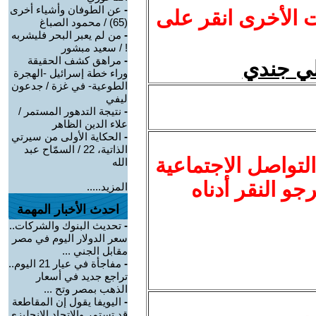
-
عن الطوفان وأشياء أخرى
ت الأخرى انقر على
(65) / محمود الصباغ
-
من لم يعبر البحر فليشربه
! / سعيد مبشور
-
مراهق كشف الحقيقة
دلي جندي
وراء خطة إسرائيل -الهجرة
الطوعية- في غزة / جدعون
ليفي
-
نتيجة التدهور المستمر /
علاء الدين الظاهر
-
الحكاية الأولى من سيرتي
الذاتية، 22 / السمّاح عبد
لتواصل الاجتماعية
الله
نرجو النقر أدناه
المزيد.....
احدث الأخبار المهمة
-
تحديث البنوك والشركات..
سعر الدولار اليوم في مصر
مقابل الجني ...
-
مفاجأة في عيار 21 اليوم..
تراجع جديد في أسعار
الذهب بمصر وتح ...
-
اليويفا يقول إن المقاطعة
قد تستمر والاتحاد الإنجليزي