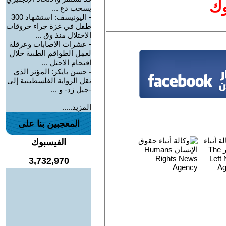
وك
يسحب دع ...
-
اليونيسف: استشهاد 300
طفل في غزة جراء خروقات
الاحتلال منذ وق ...
-
عشرات الإصابات وعرقلة
لعمل الطواقم الطبية خلال
اقتحام الاحتل ...
-
حسن بايكر: المؤثر الذي
نقل الرواية الفلسطينية إلى
-جيل زد- و ...
المزيد.....
المعجبين بنا على
الفيسبوك
3,732,970