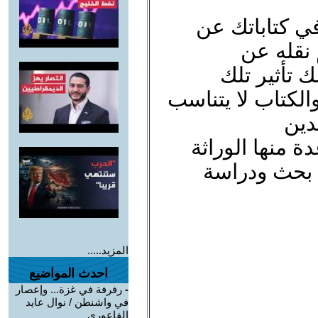
في كتاباتك عن
 نقله عن
 تأثير تلك
الكتاب لا يتناسب
دين
 منها الوراثة
بحث ودراسة
المزيد.....
احدث المواضيع
-
رفرفة في غزة... وإعصار
في واشنطن / نوال عايد
الفاعوري