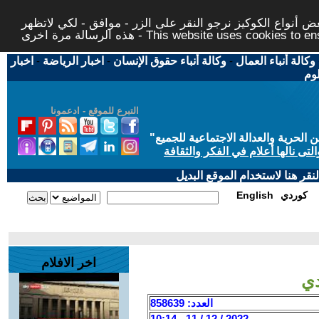
 أنواع الكوكيز نرجو النقر على الزر - موافق - لكي لاتظهر
This website uses cookies to ensure you ge
وكالة أنباء العمال
-
وكالة أنباء حقوق الإنسان
-
اخبار الرياضة
-
اخبار
لوم
التبرع للموقع - ادعمونا
حرية والعدالة الاجتماعية للجميع
"
تى نالها أعلام في الفكر والثقافة
قر هنا لاستخدام الموقع البديل
كوردي
English
اخر الافلام
دي
العدد: 858639
2022 / 12 / 11 - 10:14