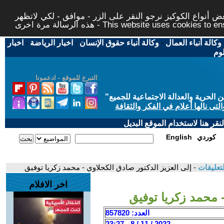
 أنواع الكوكيز نرجو النقر على الزر - موافق - لكي لاتظهر
This website uses cookies to ensure you ge
وكالة أنباء العمال
-
وكالة أنباء حقوق الإنسان
-
اخبار الرياضة
-
اخبار
لوم
التبرع للموقع - ادعمونا
حرية والعدالة الاجتماعية للجميع
"
تى نالها أعلام في الفكر والثقافة
قر هنا لاستخدام الموقع البديل
كوردي
English
تعليقات
- إلى العزيز الدكتور صادق الكحلاوي - محمد زكريا توفيق
اخر الافلام
- محمد زكريا توفيق
العدد: 857820
2022 / 11 / 8 - 23:27