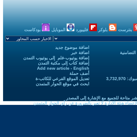
بنترست
بلوكر
فليبورد
الموبايل
بودكاست
اضافة موضوع جديد
التضامنية
اضافة خبر
إضافة يوتيوب-فلم إلى يوتيوب التمدن
إضافة كتاب إلى مكتبة التمدن
Add new article - English
أضف حملة
3,732,97
تعديل الموقع الفرعي للكاتب-ة
ابحث في موقع الحوار المتمدن
شر متاحة للجميع مع الإشارة إلى المصدر
ضاء هيئة الادارة لا تعبر بالضرورة عن رأي الحوار المتمدن