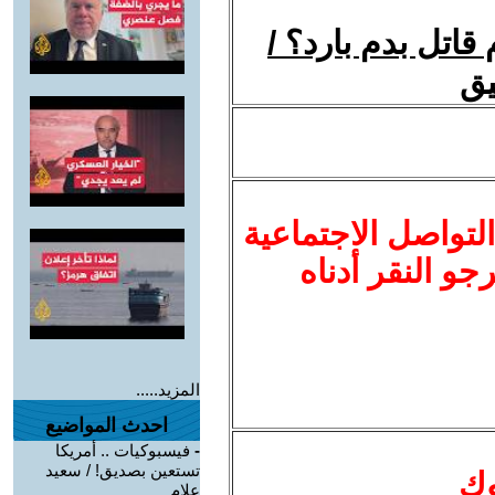
اتل بدم بارد؟ /
يق
لتواصل الاجتماعية
نرجو النقر أدناه
المزيد.....
احدث المواضيع
-
فيسبوكيات .. أمريكا
تستعين بصديق! / سعيد
وك
علام