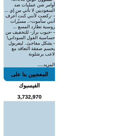
أوامر شن عمليات ضد
السعوديين لا تأتي من إي ...
-
-ركضت لأنني كنت أعرف
أنني سأموت-.. مسيّرات
روسية تطارد المسع ...
-
-حبوب براز- للتخفيف من
حساسية الفول السوداني!
-
بشكل مفاجئ.. ليفربول
يحسم صفقة التعاقد مع
لاعب برشلونة
المزيد.....
المعجبين بنا على
الفيسبوك
3,732,970