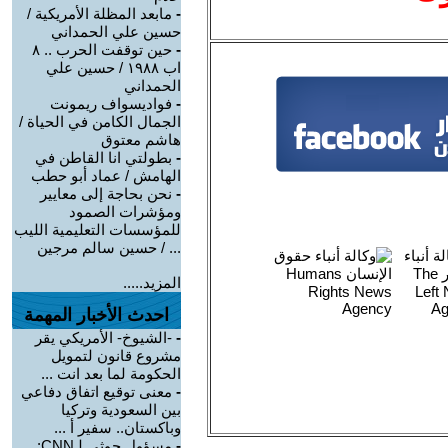
-
مابعد المظلة الأمريكية /
حسين علي الحمداني
-
حين توقفت الحرب .. ٨
اب ١٩٨٨ / حسين علي
الحمداني
-
فواديسواف ريمونت
الجمال الكامن في الحياة /
هاشم معتوق
-
بطولتي انا القاطن في
الهامش / عماد أبو حطب
-
نحن بحاجة إلى معايير
ومؤشرات الصمود
للمؤسسات التعليمية الليب
... / حسين سالم مرجين
المزيد.....
احدث الأخبار المهمة
-
-الشيوخ- الأمريكي يقر
مشروع قانون لتمويل
الحكومة لما بعد انت ...
-
معنى توقيع اتفاق دفاعي
بين السعودية وتركيا
وباكستان.. سفير أ ...
-
مسؤول حوثي لـCNN: