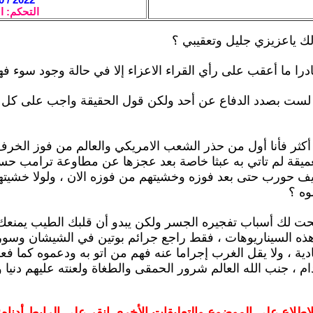
التحكم: ا
 لك ياعزيزي جليل وتعقيبي ؟
ي لست بصدد الدفاع عن أحد ولكن قول الحقيقة واجب على كل 
 أكثر فأنا أول من حذر الشعب الامريكي والعالم من فوز الخرف 
لعميقة لم تاتي به عبثا خاصة بعد عجزها عن مطاوعة ترامب حسب
يف حورب حتى بعد فوزه وخشيتهم من فوزه الان ، ولولا خشيت
وه ؟
وضحت لك أسباب تفجيره الجسر ولكن يبدو أن قلبك الطيب يمنع
ذه السيناريوهات ، فقط راجع جرائم بوتين في الشيشان وسور
دية ، ولا يقل الغرب إجراما عنه فهم من اتو به ودعموه كما فعل
م ، جنب الله العالم شرور الحمقى والطغاة ولعنته عليهم دنيا و
لاطلاع على الموضوع والتعليقات الأخرى انقر على الرابط أدناه: