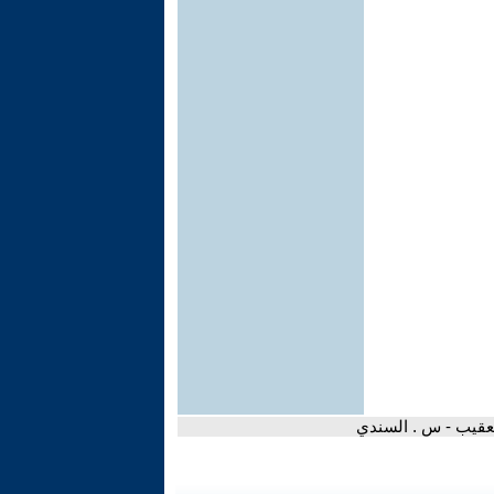
تعقيب - س . السندي