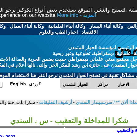
ة التصفح والنشر، الموقع يستخدم بعض أنواع الكوكيز نرجو النق
More info - المزيد
experience on our website
الفن
-
وكالة أنباء اليسار
-
وكالة أنباء العلمانية
-
وكالة أنباء العمال
-
وكا
الاقتصاد
-
اخبار الطب والعلوم
 الرئيسي لمؤسسة الحوار المتمدن
، علمانية، ديمقراطية، تطوعية وغير ربحية
ل مجتمع مدني علماني ديمقراطي حديث يضمن الحرية والعدالة الاجتم
حوار المتمدن على جائزة ابن رشد للفكر الحر والتى نالها أعلام في الفك
م مشاكل تقنية في تصفح الحوار المتمدن نرجو النقر هنا لاستخدام الموقع
كوردي
English
الاخبار
مراكز
الحوار المتمدن
 ولماذا ألان ** / سرسبيندار السندي
-
أرشيف التعليقات
- شكرا للمداخلة وال
شكرا للمداخلة والتعقيب - س . السندي
ة والتعقيب
2022 / 10 / 13 - 18:58