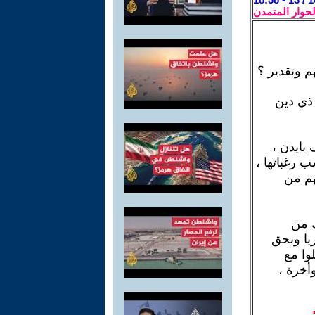
لحوار المتمدن
ذي دين
بايدن ،
 رغباتها ،
هم من
ك من
يا وبحق
وا مع
أخرة ،