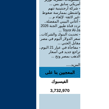
أمريكي سابق بس ...
-
شركة أرجنتينية تتهم
واشنطن بممارسة ضغوط
-غير لائقة- لإلغاء م ...
-
أغاني البيبي المفضلة..
تردد قناة طيور الجنة 2026
Toyor Al-Ja ...
-
تحديث البنوك والشركات..
سعر الدولار اليوم في مصر
مقابل الجني ...
-
مفاجأة في عيار 21 اليوم..
تراجع جديد في أسعار
الذهب بمصر وتح ...
المزيد.....
المعجبين بنا على
الفيسبوك
3,732,970