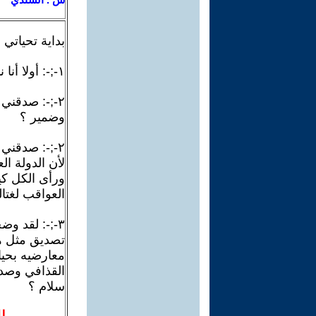
بداية تحياتي
١-;-: أولا أنا نادرا ما أعقب على رأي القراء الاعزاء إلا في حالة وجود سوء فهم وتقدير ؟
٢-;-: صدقن
وضمير ؟
٢-;-: صدقني
لأن الدولة ا
ورأى الكل ك
العواقب لغتال
٣-;-: لقد 
تصديق مثل ه
معارضيه بحيا
القذافي وصدا
سلام ؟
ل