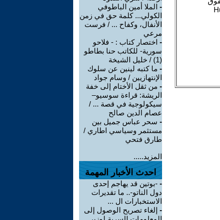
-
الملا أمين الباطوفي
الكولي... كلمة حق في زمن
الأنفال، وكفاح ... / فرست
مرعي
-
اختصار كتاب : - فلاحو
سورية- للكاتب حنا بطاطو
(1) / خليل الشيخة
-
ما كتبه لينين عن سلوك
الإنتهازيين / وسام جواد
-
من ثقل الأختام إلى خفة
الريشة: قراءة سوسيو–
سيكولوجية في قصة ... /
عصام الدين صالح
-
سحر عباس جميل بين
مستثمر وسياسي اطاري /
طارق فتحي
المزيد.....
احدث الأخبار المهمة
-
-بوتين قد يهاجم إحدى
دول الناتو-.. ما تقديرات
الاستخبارات ال ...
-
إلغاء تصريح الوصول إلى
المعلومات السرية لوزير