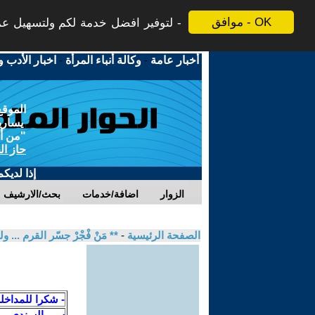
موافق - OK
لتوفير افضل خدمة لكم ولتسهيل عملي
أخبار عامة
-
وكالة أنباء المرأة
-
اخبار الأدب و
الموقع
يسارية
"من أج
حاز ال
إذا لديك
الزوار
اضافة/خدمات
بحث/الارشيف
الصفحة الرئيسية
-
** مَنْ فْجْرْ جسّر القرم ...
- شكرا للمداخل
س . السندي