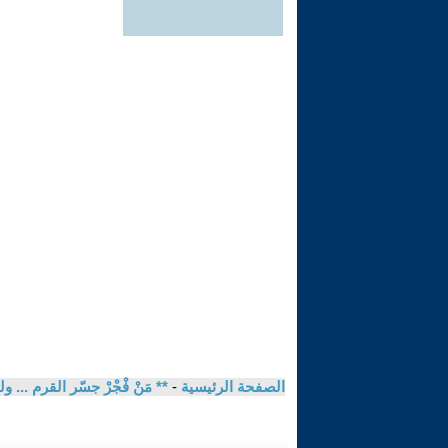
الصفحة الرئيسية
-
** مَنْ فْجْرْ جسّر القرم ...