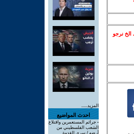
.. الخ نرجو
المزيد.....
احدث المواضيع
-
جرائم المستعمرين واقتلاع
الشعب الفلسطيني من
أرضه / سري القدوة