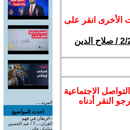
ت الأخرى انقر على
الرئيس يسأل : أعمل ايه !؟ 2/2 / صلاح الدين
لتواصل الاجتماعية
نرجو النقر أدناه
المزيد.....
احدث المواضيع
-
الرطان في فهم
القران.....7 / عبد الحسين
سلمان عاتي