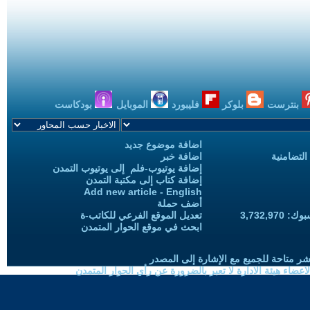
بنترست
بلوكر
فليبورد
الموبايل
بودكاست
اضافة موضوع جديد
التضامنية
اضافة خبر
إضافة يوتيوب-فلم إلى يوتيوب التمدن
إضافة كتاب إلى مكتبة التمدن
Add new article - English
أضف حملة
3,732,97
تعديل الموقع الفرعي للكاتب-ة
ابحث في موقع الحوار المتمدن
شر متاحة للجميع مع الإشارة إلى المصدر
ضاء هيئة الادارة لا تعبر بالضرورة عن رأي الحوار المتمدن