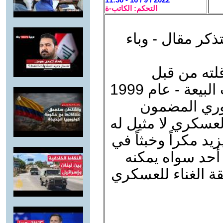
التحكم: الكاتب-ة
تذكر مقال - وباء
قلته من قبل
لحسني مبارك في كتابي - لا أحب البيعة - عام 1999
ثوري المضمون
لعسكري لا مثيل له
يد مكراً وخبثاً في
لا أحد سواه يمكنه
يقة الغناء للعسكري