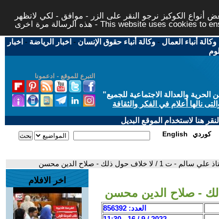
 أنواع الكوكيز نرجو النقر على الزر - موافق - لكي لاتظهر
This website uses cookies to ensure you ge
وكالة أنباء العمال
-
وكالة أنباء حقوق الإنسان
-
اخبار الرياضة
-
اخبار
لوم
التبرع للموقع - ادعمونا
حرية والعدالة الاجتماعية للجميع
"
تى نالها أعلام في الفكر والثقافة
قر هنا لاستخدام الموقع البديل
كوردي
English
سالم - ت 1 / لا خلاف حول ذلك - صلاح الدين محسن
اخر الافلام
العدد: 856392
2022 / 9 / 16 - 11:30