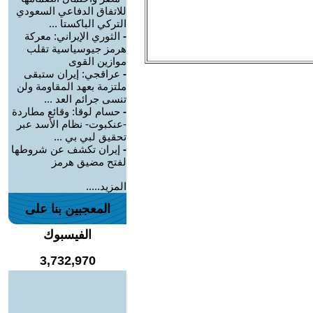
للاتفاق الدفاعي السعودي
التركي الباكستا ...
-
الثوري الإيراني: معركة
هرمز جيوسياسية تقلب
موازين القوى
-
عراقجي: إيران ستبقى
ملتزمة بعهد المقاومة ولن
تنسى جرائم العد ...
-
حسام لوقا: وقائع مطاردة
-عنكبوت- نظام الأسد عبر
تحقيق لبي بي ...
-
إيران تكشف عن شروطها
لفتح مضيق هرمز
المزيد.....
المعجبين بنا على
الفيسبوك
3,732,970