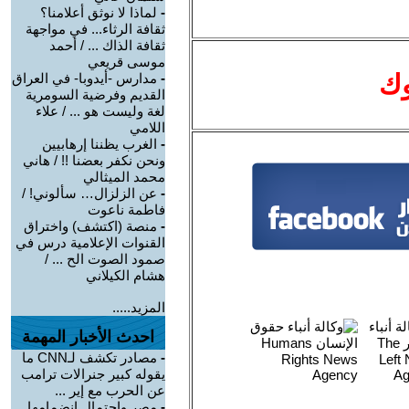
-
لماذا لا نوثق أعلامنا؟
ثقافة الرثاء... في مواجهة
ثقافة الذاك ... / أحمد
موسى قريعي
وك
-
مدارس -أيدوبا- في العراق
القديم وفرضية السومرية
لغة وليست هو ... / علاء
اللامي
-
الغرب يظننا إرهابيين
ونحن نكفر بعضنا !! / هاني
محمد الميثالي
-
عن الزلزال… سألوني! /
فاطمة ناعوت
-
منصة (اكتشف) واختراق
القنوات الإعلامية درس في
صمود الصوت الح ... /
هشام الكيلاني
المزيد.....
احدث الأخبار المهمة
-
مصادر تكشف لـCNN ما
يقوله كبير جنرالات ترامب
عن الحرب مع إير ...
-
مصر واحتمال انضمامها