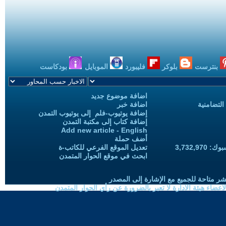
بنترست
بلوكر
فليبورد
الموبايل
بودكاست
اضافة موضوع جديد
التضامنية
اضافة خبر
إضافة يوتيوب-فلم إلى يوتيوب التمدن
إضافة كتاب إلى مكتبة التمدن
Add new article - English
أضف حملة
3,732,97
تعديل الموقع الفرعي للكاتب-ة
ابحث في موقع الحوار المتمدن
شر متاحة للجميع مع الإشارة إلى المصدر
ضاء هيئة الادارة لا تعبر بالضرورة عن رأي الحوار المتمدن