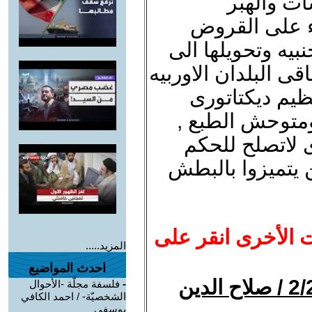
ات والهبر
اء على القروض
بيه وتحويلها الى
ى البلدان الاوربيه
ظيم ديكتاتورى
متوحش الطبع ,
 لاتصلح للحكم
 يتميزوا بالبطش
ت الأخرى انقر على
المزيد.....
احدث المواضيع
الرئيس يسأل : أعمل ايه !؟ 2/2 / صلاح الدين
-
فلسفة مجلّة -الأحوال
الشخصيّة- / احمد الكافي
يوسفي