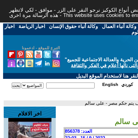
 أنواع الكوكيز نرجو النقر على الزر - موافق - لكي لاتظهر
This website uses cookies to ensure you ge
وكالة أنباء العمال
-
وكالة أنباء حقوق الإنسان
-
اخبار الرياضة
-
اخبار
لوم
التبرع للموقع - ادعمونا
حرية والعدالة الاجتماعية للجميع
"
تى نالها أعلام في الفكر والثقافة
قر هنا لاستخدام الموقع البديل
كوردي
English
ف يتم حكم مصر - على سالم
اخر الافلام
ى سالم
العدد: 856378
2022 / 9 / 15 - 22:03