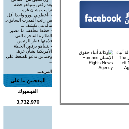
بعد رفض نتنياهو خطة
ترامب بشأن غزة
-
-أعطوني يورو واحدا أقل
من راتب المدرب السابق-..
مالديني يكشف ...
-
خطط معلّقة.. ما مصير
الطائرة الفاخرة التي
قدّمتها قطر للرئيس ...
-
نتنياهو يرفض الخطة
الأمريكية بشأن غزة..
وحماس تدعو للضغط على
...
المزيد.....
المعجبين بنا على
الفيسبوك
3,732,970