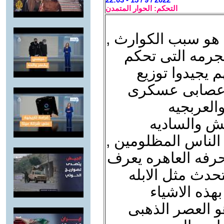
التحكم: الحوار المتمدن
هو سبب الكوارث ,
مجرمه التى تحكم
 يجيدوا توزيع
يل عصابى عسكرى
العربجيه
طش والساديه
الناس المظلومين ,
حرفه العاهره يعرف
حدث مثل الابله
بهذه الاشياء
هو العصر الذهبى