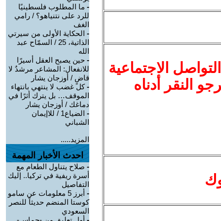
-
ما المطلوب فلسطينيًا
للرد على نتنياهو؟ / رامي
الغف
-
الحكاية الأولى من سيرتي
الذاتية، 25 / السمّاح عبد
الله
-
حين يصبح العقل أسيرًا
لتواصل الاجتماعية
للانفعال: المشاعر مرشدٌ لا
قاضٍ / أوزجان يشار
نرجو النقر أدناه
-
كل غضب لا ينتهي بانتهاء
الموقف… بل يترك أثرًا في
دماغك / أوزجان يشار
-
الضياع1 / للاإيمان
الشباني
المزيد.....
احدث الأخبار المهمة
-
صلاح يتناول الطعام مع
أسرة ريفية في تركيا.. إليك
وك
التفاصيل
-
أبرز 5 معلومات عن سامو
كوستا المنضم حديثاً للنصر
السعودي
-
أول تعليق من -حماس-