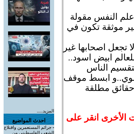
علم النفس مقولة
ير موثقة تكون في
ا تجعل اصحابها غير
لعالم ابيض اسود..
تقسيم الناس
سوي..و ابسط موقف
حقائق مطلقة
المزيد.....
ت الأخرى انقر على
احدث المواضيع
-
جرائم المستعمرين واقتلاع
الشعب الفلسطيني من