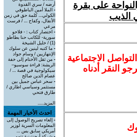
والنواحة على بقرة
أرضه / سري القدوة
-
الملا أمين الباطوفي
 الذيب
الكولي... كلمة حق في زمن
الأنفال، وكفاح ... / فرست
مرعي
-
اختصار كتاب : - فلاحو
سورية- للكاتب حنا بطاطو
(1) / خليل الشيخة
-
ما كتبه لينين عن سلوك
الإنتهازيين / وسام جواد
لتواصل الاجتماعية
-
من ثقل الأختام إلى خفة
الريشة: قراءة سوسيو–
نرجو النقر أدناه
سيكولوجية في قصة ... /
عصام الدين صالح
-
سحر عباس جميل بين
مستثمر وسياسي اطاري /
طارق فتحي
المزيد.....
احدث الأخبار المهمة
-
إلغاء تصريح الوصول إلى
وك
المعلومات السرية لوزير
أمريكي سابق بس ...
-
شركة أرجنتينية تتهم