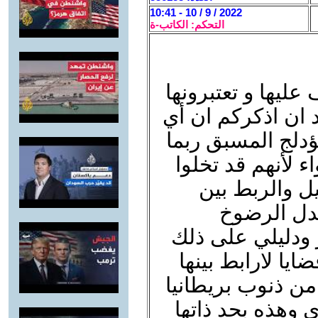
2022 / 9 / 10 - 10:41
التحكم: الكاتب-ة
ليها و تعتبرونها
ان اذكركم ان أي
مؤدلج المسبق ربما
 لأنهم قد تخلوا
ل والربط بين
 بدل الرضوخ
 ودليلي على ذلك
يا لارابط بينها
ه من ذنوب بريطانيا
 وهذه بحد ذاتها