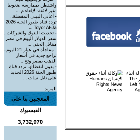
واشنطن بممارسة ضغوط
-غير لائقة- لإلغاء م ...
-
أغاني البيبي المفضلة..
تردد قناة طيور الجنة 2026
Toyor Al-Ja ...
-
تحديث البنوك والشركات..
سعر الدولار اليوم في مصر
مقابل الجني ...
-
مفاجأة في عيار 21 اليوم..
تراجع جديد في أسعار
الذهب بمصر وتح ...
-
بدون انقطاع.. تردد قناة
طيور الجنة 2026 الجديد
على نايل سات ...
المزيد.....
المعجبين بنا على
الفيسبوك
3,732,970