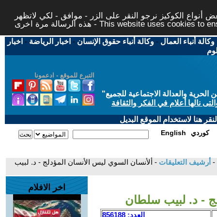
 أنواع الكوكيز نرجو النقر على الزر - موافق - لكي لاتظهر
This website uses cookies to ensure you ge
وكالة أنباء العمال
-
وكالة أنباء حقوق الإنسان
-
اخبار الرياضة
-
اخبار
لوم
التبرع للموقع - ادعمونا
حرية والعدالة الاجتماعية للجميع
"
تى نالها أعلام في الفكر والثقافة
قر هنا لاستخدام الموقع البديل
كوردي
English
-
أرشيف التعليقات
- ألأنسان السوي ليس الأنسان المؤدلج - د. لبيب
اخر الافلام
ج - د. لبيب سلطان
العدد: 856188