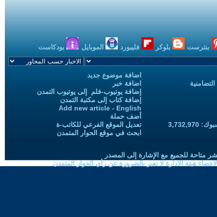
بنترست
بلوكر
فليبورد
الموبايل
بودكاست
اضافة موضوع جديد
التضامنية
اضافة خبر
إضافة يوتيوب-فلم إلى يوتيوب التمدن
إضافة كتاب إلى مكتبة التمدن
Add new article - English
أضف حملة
3,732,97
تعديل الموقع الفرعي للكاتب-ة
ابحث في موقع الحوار المتمدن
شر متاحة للجميع مع الإشارة إلى المصدر
ضاء هيئة الادارة لا تعبر بالضرورة عن رأي الحوار المتمدن