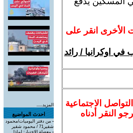
ي المسكين يدفع
ت الأخرى انقر على
في اوكرانيا / رائد
لتواصل الاجتماعية
المزيد.....
نرجو النقر أدناه
احدث المواضيع
-
من دفتر اليوميات/محمود
شقير71 / محمود شقير
-
معضلة الاختيار: لماذا