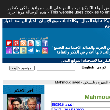
 أنواع الكوكيز نرجو النقر على الزر - موافق - لكي لاتظهر
This website uses cookies to ensure you ge
وكالة أنباء العمال
-
وكالة أنباء حقوق الإنسان
-
اخبار الرياضة
-
اخبار
لوم
التبرع للموقع - ادعمونا
حرية والعدالة الاجتماعية للجميع
"
تى نالها أعلام في الفكر والثقافة
قر هنا لاستخدام الموقع البديل
كوردي
English
 المهرج زيلنسكي - Mahmoud saed
اخر الافلام
العدد: 852915
2022 / 5 / 30 - 13:17