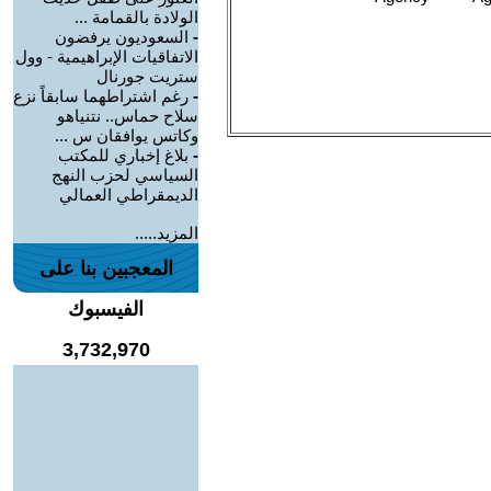
الولادة بالقمامة ...
-
السعوديون يرفضون
الاتفاقيات الإبراهيمية - وول
ستريت جورنال
-
رغم اشتراطهما سابقاً نزع
سلاح حماس.. نتنياهو
وكاتس يوافقان س ...
-
بلاغ إخباري للمكتب
السياسي لحزب النهج
الديمقراطي العمالي
المزيد.....
المعجبين بنا على
الفيسبوك
3,732,970