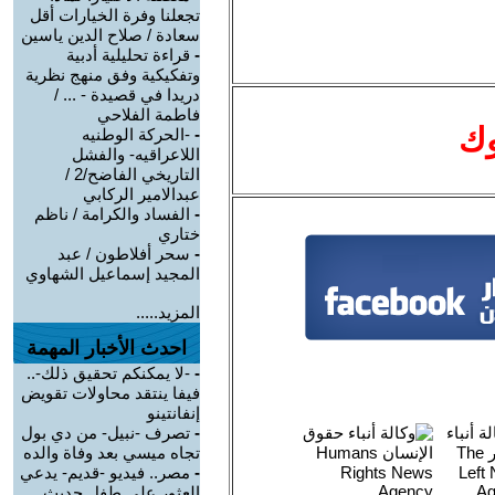
تجعلنا وفرة الخيارات أقل
سعادة / صلاح الدين ياسين
-
قراءة تحليلية أدبية
وتفكيكية وفق منهج نظرية
دريدا في قصيدة - ... /
فاطمة الفلاحي
وك
-
-الحركة الوطنيه
اللاعراقيه- والفشل
التاريخي الفاضح/2 /
عبدالامير الركابي
-
الفساد والكرامة / ناظم
ختاري
-
سحر أفلاطون / عبد
المجيد إسماعيل الشهاوي
المزيد.....
احدث الأخبار المهمة
-
-لا يمكنكم تحقيق ذلك-..
فيفا ينتقد محاولات تقويض
إنفانتينو
-
تصرف -نبيل- من دي بول
تجاه ميسي بعد وفاة والده
-
مصر.. فيديو -قديم- يدعي
العثور على طفل حديث