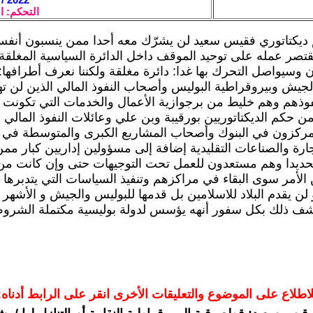
التحكم: ا
 ديكتاتوري فقيس سعيد لن يشرّك معه أحدا ممن ينسبون أنفس
صر عمله على توحيد الموقف داخل الدائرة السياسية المغلقة 
آن وسيواصل التحرك بها غدا: دائرة مغلقة ولكننا نعرف أطرافها:
لجيش وبيروقراطية البوليس وأصحاب النفوذ المالي الذين لن ت
وذهم وهم خليط من برجوازية الأعمال والخدمات التي تكونت 
من حكم الديكتاتوريين بورقيبة وبن علي وعائلات النفوذ المالي 
متمركزون في البنوك وأصحاب المشاريع الكبرى والمتوسطة في ا
جارة والصناعات التقليدية إضافة إلى مسؤولين إداريين كبار ممن
حديدا وهم مستعدون للعمل تحت التوجيهات حتى وإن كانت من
 الأمر سوى البقاء في مراكزهم وتنفيذ السياسات التي يتدبرها
لن يقدم البلاد للاسلامين بل قدمها للبوليس والجيش و الأشهر ا
شف ذلك بكل سفور أنهه يؤسس لدولة بوليسية مكتملة الشرو
لاطلاع على الموضوع والتعليقات الأخرى انقر على الرابط أدناه: