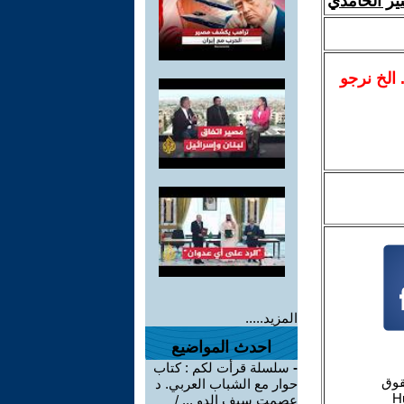
شير الحامدي
.. الخ نرجو
المزيد.....
احدث المواضيع
-
سلسلة قرأت لكم : كتاب
حوار مع الشباب العربي. د
عصمت سيف الدو ... /