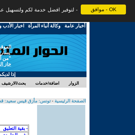
موافق - OK
لتوفير افضل خدمة لكم ولتسهيل عملي
أخبار عامة
-
وكالة أنباء المرأة
-
اخبار الأدب و
الموقع
يسارية
"من أج
حاز ال
إذا لديك
الزوار
اضافة/خدمات
بحث/الارشيف
الصفحة الرئيسية
-
تونس: مأزق قيس سعيد: قطع ر
- بقية التعليق
بشير الحامدي