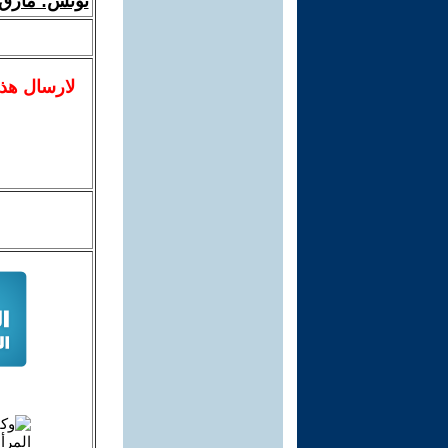
تونس: مأزق ق
لا
رسال
هذ