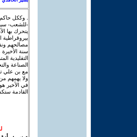
. وككل حاكم
-للشعب- سيقت
يتحرك بها ال
بيروقراطية ا
مصالحهم ونف
سنة الأخيرة 
التقليدية ال
الصناعة والت
مع بن علي ت
ولا يهمهم من
في الأخير هو 
القادمة ستك
ل