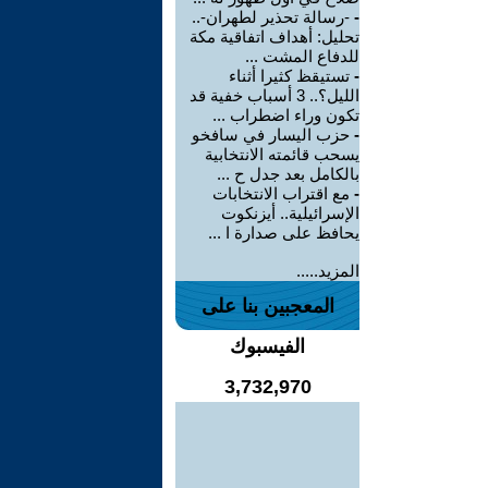
-
-رسالة تحذير لطهران-..
تحليل: أهداف اتفاقية مكة
للدفاع المشت ...
-
تستيقظ كثيرا أثناء
الليل؟.. 3 أسباب خفية قد
تكون وراء اضطراب ...
-
حزب اليسار في سافخو
يسحب قائمته الانتخابية
بالكامل بعد جدل ح ...
-
مع اقتراب الانتخابات
الإسرائيلية.. أيزنكوت
يحافظ على صدارة ا ...
المزيد.....
المعجبين بنا على
الفيسبوك
3,732,970