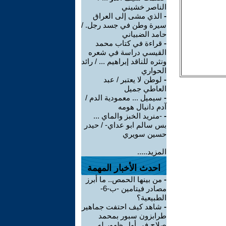
الناصر خشيني
-
الذي مشى إلى العراق
سيرة وطن في جسد رجل. /
حامد الضبياني
-
قراءة في كتاب محمد
القيسي دراسة في شعره
ونثره للناقد إبراهيم ... / رائد
الحواري
-
لوطن لا يعتبر / عبد
العاطي جميل
-
سيميل ... معمودية الدم /
آدم دانيال هومه
-
-منريد الخبز والماي ...
بس سالم ابو عداي- / حيدر
حسين سويري
المزيد.....
احدث الأخبار المهمة
-
من بينها الحمص.. ما أبرز
مصادر فيتامين -ب-6-
الطبيعية؟
-
شاهد كيف احتفت جماهير
طرابزون سبور بمحمد
صلاح في أول ظهور له ...