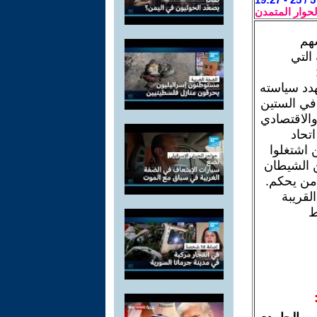
لحوار المتمدن
هم
التي
هدد سياسته
في الستين
والاقتصادي
تحاد
 اشتغلوا
 الشيطان
 من يحكم.
لقريبة
ط