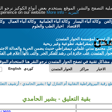
ة التصفح والنشر، الموقع يستخدم بعض أنواع الكوكيز نرجو النق
More info - المزيد
experience on our website
الفن
-
وكالة أنباء اليسار
-
وكالة أنباء العلمانية
-
وكالة أنباء العمال
-
وكا
الاقتصاد
-
اخبار الطب والعلوم
 الرئيسي لمؤسسة الحوار المتمدن
، علمانية، ديمقراطية، تطوعية وغير ربحية
ل مجتمع مدني علماني ديمقراطي حديث يضمن الحرية والعدالة الاجتم
حوار المتمدن على جائزة ابن رشد للفكر الحر والتى نالها أعلام في الفك
م مشاكل تقنية في تصفح الحوار المتمدن نرجو النقر هنا لاستخدام الموقع
كوردي
English
الاخبار
مراكز
الحوار المتمدن
قبة البيروقراطية النقابية أم التنازل لها / بشير الحامدي
-
أرشيف التعل
بقية التعليق - بشير الحامدي
2022 / 5 / 25 - 19:27