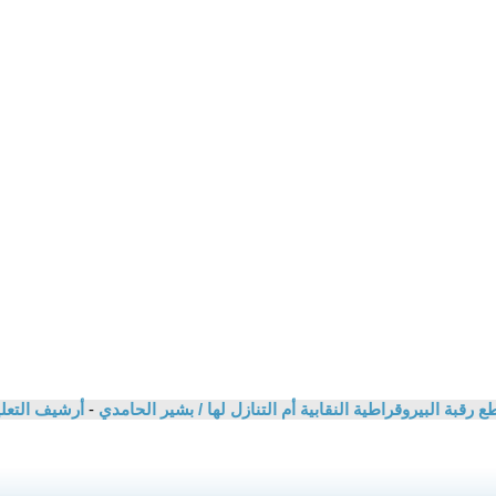
قبة البيروقراطية النقابية أم التنازل لها / بشير الحامدي
-
أرشيف التعل