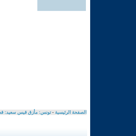
الصفحة الرئيسية
-
تونس: مأزق قيس سعيد: قطع ر