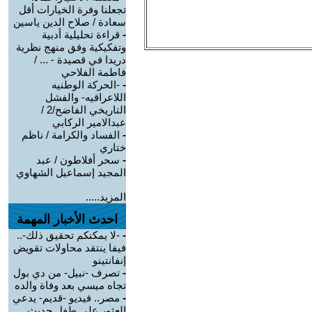
تجعلنا وفرة الخيارات أقل
سعادة / صلاح الدين ياسين
-
قراءة تحليلية أدبية
وتفكيكية وفق منهج نظرية
دريدا في قصيدة - ... /
فاطمة الفلاحي
-
-الحركة الوطنيه
اللاعراقيه- والفشل
التاريخي الفاضح/2 /
عبدالامير الركابي
-
الفساد والكرامة / ناظم
ختاري
-
سحر أفلاطون / عبد
المجيد إسماعيل الشهاوي
المزيد.....
احدث الأخبار المهمة
-
-لا يمكنكم تحقيق ذلك-..
فيفا ينتقد محاولات تقويض
إنفانتينو
-
تصرف -نبيل- من دي بول
تجاه ميسي بعد وفاة والده
-
مصر.. فيديو -قديم- يدعي
العثور على طفل حديث