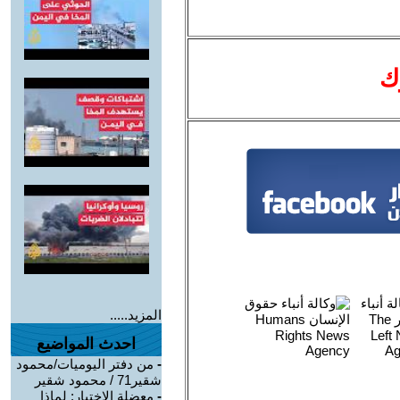
ك
المزيد.....
احدث المواضيع
-
من دفتر اليوميات/محمود
شقير71 / محمود شقير
-
معضلة الاختيار: لماذا