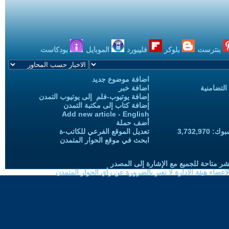
بنترست
بلوكر
فليبورد
الموبايل
بودكاست
اضافة موضوع جديد
التضامنية
اضافة خبر
إضافة يوتيوب-فلم إلى يوتيوب التمدن
إضافة كتاب إلى مكتبة التمدن
Add new article - English
أضف حملة
3,732,97
تعديل الموقع الفرعي للكاتب-ة
ابحث في موقع الحوار المتمدن
شر متاحة للجميع مع الإشارة إلى المصدر
ضاء هيئة الادارة لا تعبر بالضرورة عن رأي الحوار المتمدن