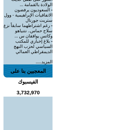
الولادة بالقمامة ...
-
السعوديون يرفضون
الاتفاقيات الإبراهيمية - وول
ستريت جورنال
-
رغم اشتراطهما سابقاً نزع
سلاح حماس.. نتنياهو
وكاتس يوافقان س ...
-
بلاغ إخباري للمكتب
السياسي لحزب النهج
الديمقراطي العمالي
المزيد.....
المعجبين بنا على
الفيسبوك
3,732,970