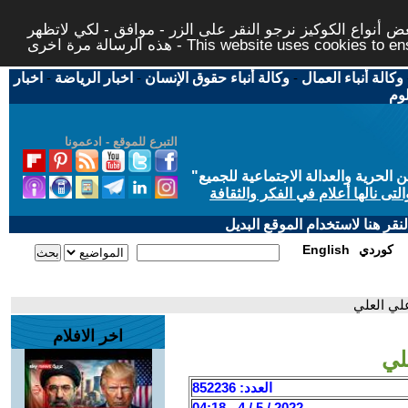
 أنواع الكوكيز نرجو النقر على الزر - موافق - لكي لاتظهر
This website uses cookies to ensure you ge
وكالة أنباء العمال
-
وكالة أنباء حقوق الإنسان
-
اخبار الرياضة
-
اخبار
لوم
التبرع للموقع - ادعمونا
حرية والعدالة الاجتماعية للجميع
"
تى نالها أعلام في الفكر والثقافة
قر هنا لاستخدام الموقع البديل
كوردي
English
لي العلي
اخر الافلام
لي
العدد: 852236
2022 / 5 / 4 - 04:18