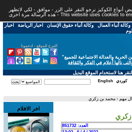
 أنواع الكوكيز نرجو النقر على الزر - موافق - لكي لاتظهر
This website uses cookies to ensure you ge
وكالة أنباء العمال
-
وكالة أنباء حقوق الإنسان
-
اخبار الرياضة
-
اخبار
لوم
التبرع للموقع - ادعمونا
حرية والعدالة الاجتماعية للجميع
"
تى نالها أعلام في الفكر والثقافة
قر هنا لاستخدام الموقع البديل
كوردي
English
ال مهم - محمد بن زكري
اخر الافلام
زكري
العدد: 851732
2022 / 4 / 6 - 13:02