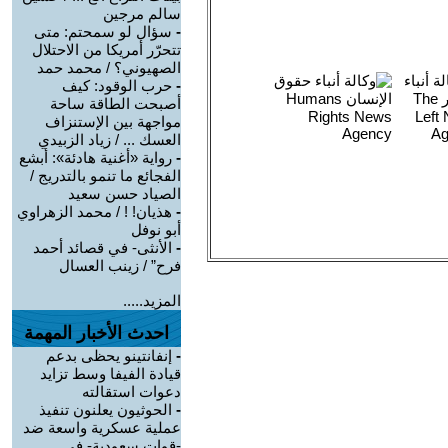
سالم مرجين
-
سؤال لو سمحتم: متى
تتحرّر أمريكا من الاحتلال
الصهيوني؟ / محمد حمد
-
حرب الوقود: كيف
أصبحت الطاقة ساحة
مواجهة بين الإستنزاف
العسك ... / زياد الزبيدي
-
رواية «أغنية هادئة»: أبشع
الفجائع ما تنمو بالتدريج /
الصياد حسن سعيد
-
هذيان! ! / محمد الزهراوي
أبو نوفل
-
الأنثى- في قصائد أحمد
فرح” / زينب العسال
المزيد.....
احدث الأخبار المهمة
-
إنفانتينو يحظى بدعم
قيادة الفيفا وسط تزايد
دعوات استقالته
-
الحوثيون يعلنون تنفيذ
عملية عسكرية واسعة ضد
-قوات سعودية- في ...