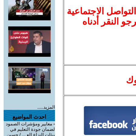
لتواصل الاجتماعية
نرجو النقر أدناه
وك
المزيد.....
احدث المواضيع
-
معايير ومؤشرات الصمود
لضمان جودة التعليم في
بيئات النزاع الع ... / حسين