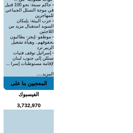
-
حاكم سبتة: نحو 100 قتيل
في موجة التسلل الجماعي
للمهاجرين
-
حزب البيئة: بإمكان
السويد استقبال مزيد من
اللاجئين
-
موظفو -إيجز- يطالبون
بحقوقهم.. وهيأة تشغيل
الزبير ترد
-
إسرائيل توقف فتيات
تسللن إلى جنوب لبنان
لإقامة مستوطنات إسرا ...
المزيد.....
المعجبين بنا على
الفيسبوك
3,732,970