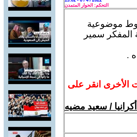
التحكم: الحوار المتمدن
روط موضوعية
ة المفكر سمير
 .
ت الأخرى انقر على
رانيا / سعيد مضيه