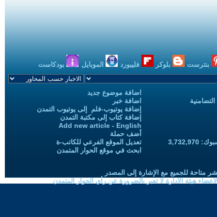
بنترست
بلوكر
فليبورد
الموبايل
بودكاست
اضافة موضوع جديد
التضامنية
اضافة خبر
إضافة يوتيوب-فلم إلى يوتيوب التمدن
إضافة كتاب إلى مكتبة التمدن
Add new article - English
أضف حملة
3,732,97
تعديل الموقع الفرعي للكاتب-ة
ابحث في موقع الحوار المتمدن
شر متاحة للجميع مع الإشارة إلى المصدر
ضاء هيئة الادارة لا تعبر بالضرورة عن رأي الحوار المتمدن