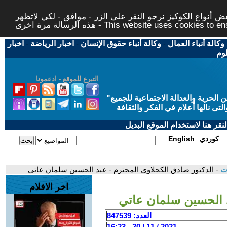
 أنواع الكوكيز نرجو النقر على الزر - موافق - لكي لاتظهر
This website uses cookies to ensure you ge
وكالة أنباء العمال
-
وكالة أنباء حقوق الإنسان
-
اخبار الرياضة
-
اخبار
لوم
التبرع للموقع - ادعمونا
حرية والعدالة الاجتماعية للجميع
"
تى نالها أعلام في الفكر والثقافة
قر هنا لاستخدام الموقع البديل
كوردي
English
ات
- الدكتور صادق الكحلاوي المحترم - عبد الحسين سلمان عاتي
اخر الافلام
د الحسين سلمان عاتي
العدد: 847539
2021 / 11 / 30 - 16:23