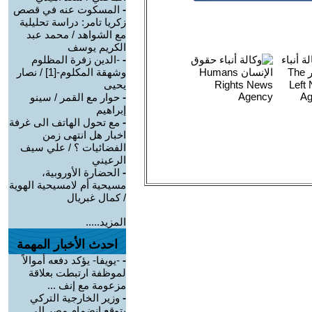
-
المسكوت عنه في قصص
زكريا تامر: دراسة تحليلية
مع الشواهد / محمد عبد
الكريم يوسف
-
-الدين زفرة المظلوم
وشهقة المكلوم-[1] / نصار
يحيى
-
حوار مع القمر / سينو
إبراهيم
-
مع تحول الهاتف الى غرفة
اخبار هل انتهى زمن
الفضائيات ؟ / علي سيف
الرعيني
-
الحضارة الأوروبية،
مسيحية أم لامسيحية الهوية
/ كمال غبريال
المزيد.....
احدث الأخبار المهمة
-
-يويفا- يؤكد دفعه أموالاً
لموظفة ارتبطت بعلاقة
مزعومة مع إنف ...
-
وزير الخارجية التركي
يتوقع انضمام مصر إلى