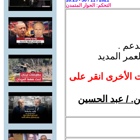
التحكم: الحوار المتمدن
دعم .
عمر المديد
ت الأخرى انقر على
ن. / عبد الحسين