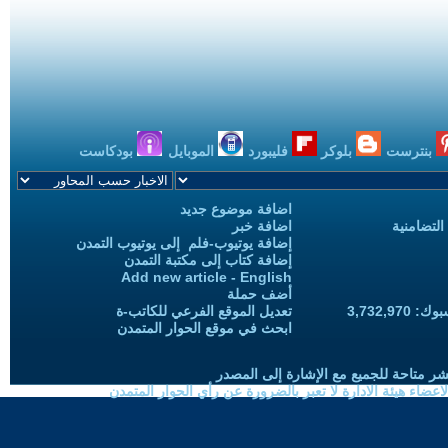
بنترست
بلوكر
فليبورد
الموبايل
بودكاست
اضافة موضوع جديد
التضامنية
اضافة خبر
إضافة يوتيوب-فلم إلى يوتيوب التمدن
إضافة كتاب إلى مكتبة التمدن
Add new article - English
أضف حملة
3,732,97
تعديل الموقع الفرعي للكاتب-ة
ابحث في موقع الحوار المتمدن
شر متاحة للجميع مع الإشارة إلى المصدر
ضاء هيئة الادارة لا تعبر بالضرورة عن رأي الحوار المتمدن