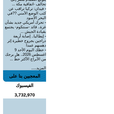
تحالف -اتفاقية مكة ...
-
فيدان: تركيا تراقب عن
كثب الوضع الأمني ??في
البحر الأسود
-
تحرك أمريكي جديد بشأن
غزة.. قائد -سنتكوم- يجتمع
بقيادة الجيش ...
-
إيطاليا.. إصابة أربعة
دراجين بجروح خطيرة إثر
دهسهم عمدا
-
حظك اليوم الأحد 9
اغسطس 2026.. هل برجك
من الأبراج الأكثر حظً ...
المزيد.....
المعجبين بنا على
الفيسبوك
3,732,970