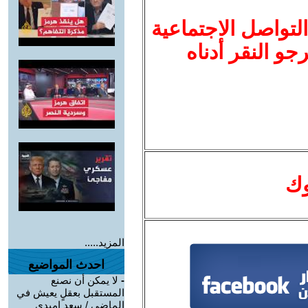
لتواصل الاجتماعية
نرجو النقر أدناه
وك
المزيد.....
احدث المواضيع
-
لا يمكن أن نصنع
المستقبل بعقلٍ يعيش في
الماضي / سعد اميدي