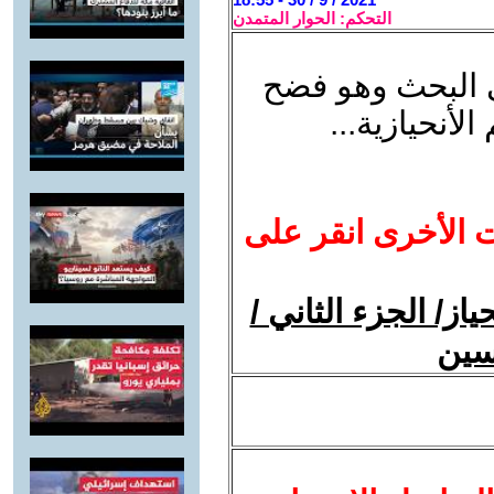
التحكم: الحوار المتمدن
ي البحث وهو فضح
لأنحيازية...
ت الأخرى انقر على
از/ الجزء الثاني /
سين