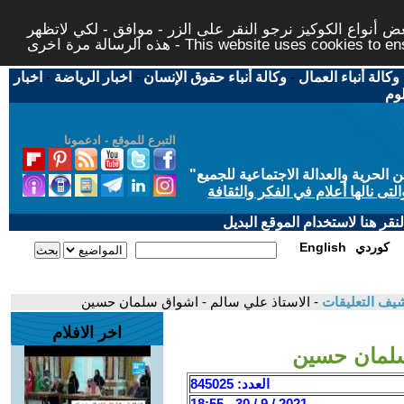
 أنواع الكوكيز نرجو النقر على الزر - موافق - لكي لاتظهر
This website uses cookies to ensure you ge
وكالة أنباء العمال
-
وكالة أنباء حقوق الإنسان
-
اخبار الرياضة
-
اخبار
لوم
التبرع للموقع - ادعمونا
حرية والعدالة الاجتماعية للجميع
"
تى نالها أعلام في الفكر والثقافة
قر هنا لاستخدام الموقع البديل
كوردي
English
يف التعليقات
- الاستاذ علي سالم - اشواق سلمان حسين
اخر الافلام
سلمان حسين
العدد: 845025
2021 / 9 / 30 - 18:55