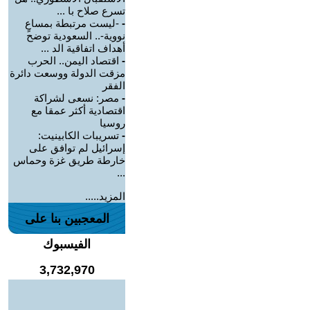
تسرع صلاح با ...
-
-ليست مرتبطة بمساعٍ
نووية-.. السعودية توضح
أهداف اتفاقية الد ...
-
اقتصاد اليمن.. الحرب
مزقت الدولة ووسعت دائرة
الفقر
-
مصر: نسعى لشراكة
اقتصادية أكثر عمقا مع
روسيا
-
تسريبات الكابينيت:
إسرائيل لم توافق على
خارطة طريق غزة وحماس
...
المزيد.....
المعجبين بنا على
الفيسبوك
3,732,970