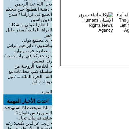
دخل الله عبد الرحمن
-
ذهنية القطيع: حين يتحكم
الجمع في قراراتنا / صلاح
الدين ياسين
-
النظام الدولي ومشكلة
العراق المالية / مضر خليل
عمر
-
أي مجتمع دولي
يناشدون؟ / ابراهيم ابراش
-
مصادرة حزب ونهاية
حزب: تركيا في نهاية حقبة /
رندا قسيس
-
الخلاصة الروحية من
سلسلة كتب محادثات مع
الله | الجزء المائة ... / نيل
دونالد والش
المزيد.....
احدث الأخبار المهمة
-
ماذا سيحدث إذا استهدفت
الصين رئيس تايوان؟..
شاهد تدريبات تحا ...
-
رأي.. عزالدين يكتب: رغم
الاستقبال الأسطوري.. هل