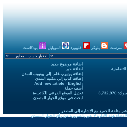
بنترست
بلوكر
فليبورد
الموبايل
بودكاست
اضافة موضوع جديد
التضامنية
اضافة خبر
إضافة يوتيوب-فلم إلى يوتيوب التمدن
إضافة كتاب إلى مكتبة التمدن
Add new article - English
أضف حملة
3,732,97
تعديل الموقع الفرعي للكاتب-ة
ابحث في موقع الحوار المتمدن
شر متاحة للجميع مع الإشارة إلى المصدر
ضاء هيئة الادارة لا تعبر بالضرورة عن رأي الحوار المتمدن