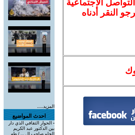
لتواصل الاجتماعية
نرجو النقر أدناه
وك
المزيد.....
احدث المواضيع
-
الحوار الثقافي الذي دار
بين الدكتور عبد الكريم
الحلو صاحب ال ... / طه