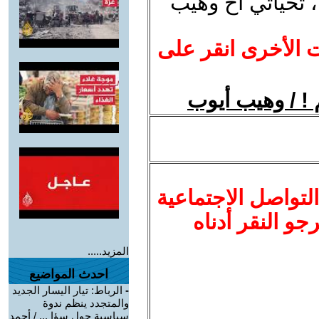
، تحياتي أخ وهيب
ت الأخرى انقر على
! / وهيب أيوب
لتواصل الاجتماعية
نرجو النقر أدناه
المزيد.....
احدث المواضيع
-
الرباط: تيار اليسار الجديد
والمتجدد ينظم ندوة
سياسية حول سؤا ... / أحمد