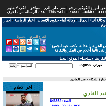
 أنواع الكوكيز نرجو النقر على الزر - موافق - لكي لاتظهر
This website uses cookies to ensure you ge
وكالة أنباء العمال
-
وكالة أنباء حقوق الإنسان
-
اخبار الرياضة
-
اخبار
لوم
التبرع للموقع - ادعمونا
حرية والعدالة الاجتماعية للجميع
"
تى نالها أعلام في الفكر والثقافة
قر هنا لاستخدام الموقع البديل
كوردي
English
ازة للبكاء - عبد الفادي
اخر الافلام
بد الفادي
العدد: 843362
2021 / 8 / 20 - 18:09