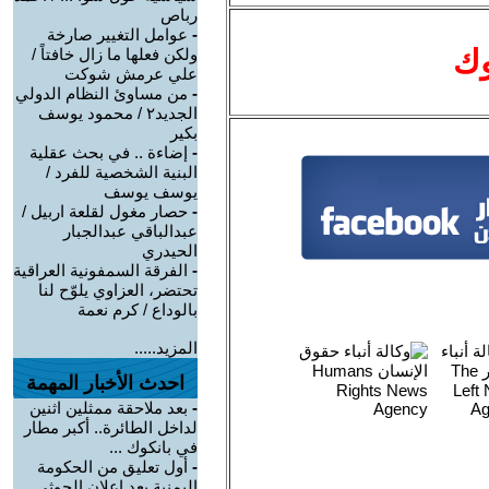
رباص
-
عوامل التغيير صارخة
وك
ولكن فعلها ما زال خافتاً /
علي عرمش شوكت
-
من مساوئ النظام الدولي
الجديد٢ / محمود يوسف
بكير
-
إضاءة .. في بحث عقلية
البنية الشخصية للفرد /
يوسف يوسف
-
حصار مغول لقلعة اربيل /
عبدالباقي عبدالجبار
الحيدري
-
الفرقة السمفونية العراقية
تحتضر، العزاوي يلوّح لنا
بالوداع / كرم نعمة
المزيد.....
احدث الأخبار المهمة
-
بعد ملاحقة ممثلين اثنين
لداخل الطائرة.. أكبر مطار
في بانكوك ...
-
أول تعليق من الحكومة
اليمنية بعد إعلان الحوثي