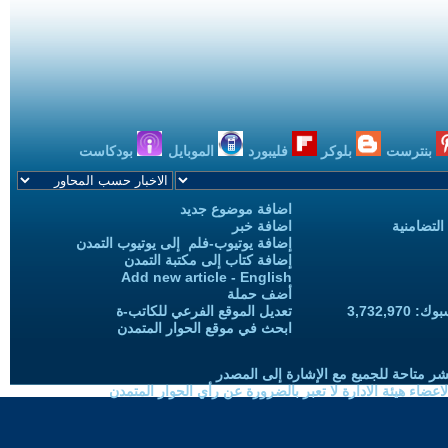
بنترست
بلوكر
فليبورد
الموبايل
بودكاست
اضافة موضوع جديد
التضامنية
اضافة خبر
إضافة يوتيوب-فلم إلى يوتيوب التمدن
إضافة كتاب إلى مكتبة التمدن
Add new article - English
أضف حملة
3,732,97
تعديل الموقع الفرعي للكاتب-ة
ابحث في موقع الحوار المتمدن
شر متاحة للجميع مع الإشارة إلى المصدر
ضاء هيئة الادارة لا تعبر بالضرورة عن رأي الحوار المتمدن