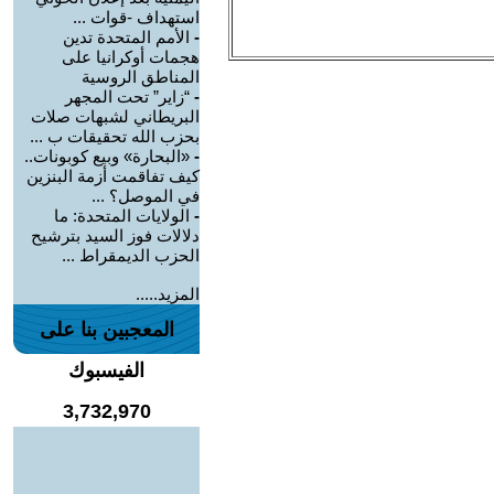
استهداف -قوات ...
-
الأمم المتحدة تدين
هجمات أوكرانيا على
المناطق الروسية
-
“زاير” تحت المجهر
البريطاني لشبهات صلات
بحزب الله تحقيقات ب ...
-
«البحارة» وبيع كوبونات..
كيف تفاقمت أزمة البنزين
في الموصل؟ ...
-
الولايات المتحدة: ما
دلالات فوز السيد بترشيح
الحزب الديمقراط ...
المزيد.....
المعجبين بنا على
الفيسبوك
3,732,970