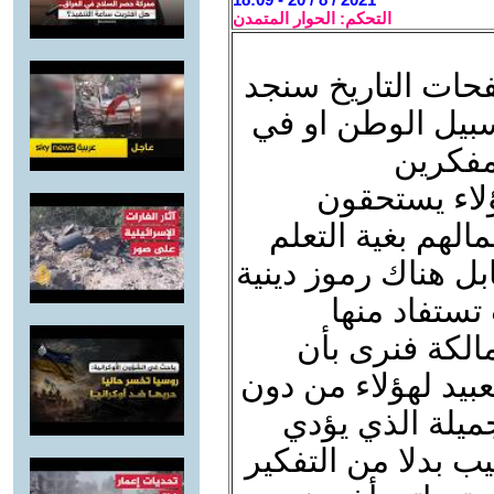
التحكم: الحوار المتمدن
فحات التاريخ سنجد
بيل الوطن او في
مفكرين
ؤلاء يستحقون
هم بغية التعلم
ل هناك رموز دينية
 تستفاد منها
مالكة فنرى بأن
بيد لهؤلاء من دون
لجميلة الذي يؤدي
ب بدلا من التفكير